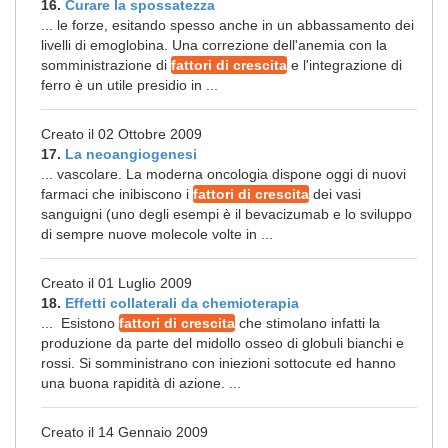
16.
Curare la spossatezza
... le forze, esitando spesso anche in un abbassamento dei
livelli di emoglobina. Una correzione dell'anemia con la
somministrazione di
fattori di crescita
e l'integrazione di
ferro è un utile presidio in ...
Creato il 02 Ottobre 2009
17.
La neoangiogenesi
... vascolare. La moderna oncologia dispone oggi di nuovi
farmaci che inibiscono i
fattori di crescita
dei vasi
sanguigni (uno degli esempi è il bevacizumab e lo sviluppo
di sempre nuove molecole volte in ...
Creato il 01 Luglio 2009
18.
Effetti collaterali da chemioterapia
... Esistono
fattori di crescita
che stimolano infatti la
produzione da parte del midollo osseo di globuli bianchi e
rossi. Si somministrano con iniezioni sottocute ed hanno
una buona rapidità di azione. ...
Creato il 14 Gennaio 2009