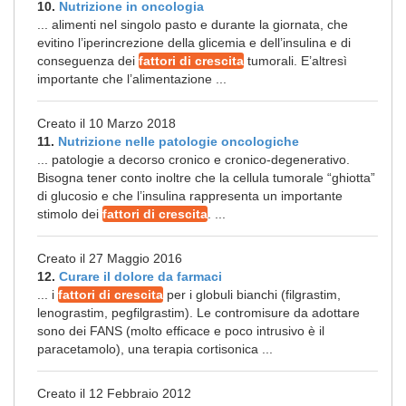
10.
Nutrizione in oncologia
... alimenti nel singolo pasto e durante la giornata, che
evitino l’iperincrezione della glicemia e dell’insulina e di
conseguenza dei
fattori di crescita
tumorali. E’altresì
importante che l’alimentazione ...
Creato il 10 Marzo 2018
11.
Nutrizione nelle patologie oncologiche
... patologie a decorso cronico e cronico-degenerativo.
Bisogna tener conto inoltre che la cellula tumorale “ghiotta”
di glucosio e che l’insulina rappresenta un importante
stimolo dei
fattori di crescita
. ...
Creato il 27 Maggio 2016
12.
Curare il dolore da farmaci
... i
fattori di crescita
per i globuli bianchi (filgrastim,
lenograstim, pegfilgrastim). Le contromisure da adottare
sono dei FANS (molto efficace e poco intrusivo è il
paracetamolo), una terapia cortisonica ...
Creato il 12 Febbraio 2012