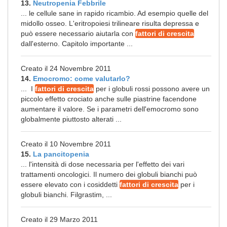
13.
Neutropenia Febbrile
... le cellule sane in rapido ricambio. Ad esempio quelle del
midollo osseo. L'eritropoiesi trilineare risulta depressa e
può essere necessario aiutarla con
fattori di crescita
dall'esterno. Capitolo importante ...
Creato il 24 Novembre 2011
14.
Emocromo: come valutarlo?
... I
fattori di crescita
per i globuli rossi possono avere un
piccolo effetto crociato anche sulle piastrine facendone
aumentare il valore. Se i parametri dell'emocromo sono
globalmente piuttosto alterati ...
Creato il 10 Novembre 2011
15.
La pancitopenia
... l'intensità di dose necessaria per l'effetto dei vari
trattamenti oncologici. Il numero dei globuli bianchi può
essere elevato con i cosiddetti
fattori di crescita
per i
globuli bianchi. Filgrastim, ...
Creato il 29 Marzo 2011