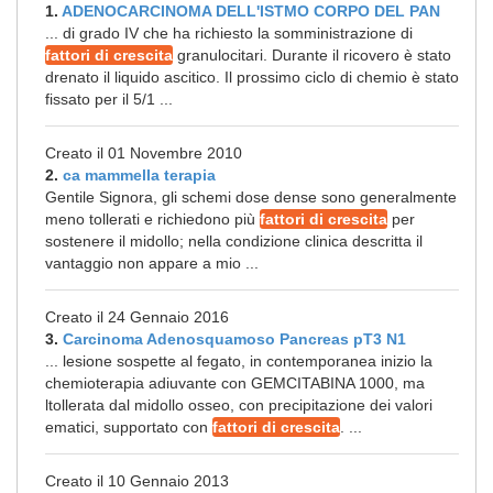
1.
ADENOCARCINOMA DELL'ISTMO CORPO DEL PAN
... di grado IV che ha richiesto la somministrazione di
fattori di crescita
granulocitari. Durante il ricovero è stato
drenato il liquido ascitico. Il prossimo ciclo di chemio è stato
fissato per il 5/1 ...
Creato il 01 Novembre 2010
2.
ca mammella terapia
Gentile Signora, gli schemi dose dense sono generalmente
meno tollerati e richiedono più
fattori di crescita
per
sostenere il midollo; nella condizione clinica descritta il
vantaggio non appare a mio ...
Creato il 24 Gennaio 2016
3.
Carcinoma Adenosquamoso Pancreas pT3 N1
... lesione sospette al fegato, in contemporanea inizio la
chemioterapia adiuvante con GEMCITABINA 1000, ma
ltollerata dal midollo osseo, con precipitazione dei valori
ematici, supportato con
fattori di crescita
. ...
Creato il 10 Gennaio 2013