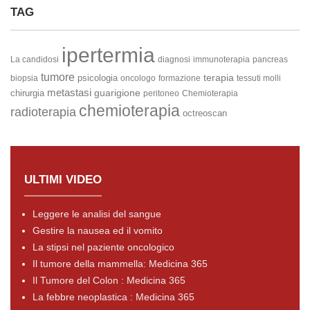
TAG
ipertermia
La candidosi
diagnosi
immunoterapia
pancreas
tumore
terapia
psicologia
biopsia
oncologo
formazione
tessuti molli
metastasi
guarigione
chirurgia
peritoneo
Chemioterapia
chemioterapia
radioterapia
octreoscan
ULTIMI VIDEO
Leggere le analisi del sangue
Gestire la nausea ed il vomito
La stipsi nel paziente oncologico
Il tumore della mammella: Medicina 365
Il Tumore del Colon : Medicina 365
La febbre neoplastica : Medicina 365