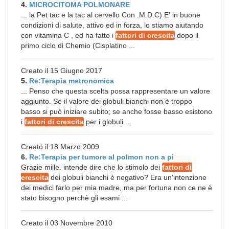
4.
MICROCITOMA POLMONARE
... la Pet tac e la tac al cervello Con .M.D.C) E' in buone
condizioni di salute, attivo ed in forza, lo stiamo aiutando
con vitamina C , ed ha fatto i
fattori di crescita
dopo il
primo ciclo di Chemio (Cisplatino ...
Creato il 15 Giugno 2017
5.
Re:Terapia metronomica
... Penso che questa scelta possa rappresentare un valore
aggiunto. Se il valore dei globuli bianchi non è troppo
basso si può iniziare subito; se anche fosse basso esistono
i
fattori di crescita
per i globuli ...
Creato il 18 Marzo 2009
6.
Re:Terapia per tumore al polmon non a pi
Grazie mille. intende dire che lo stimolo dei
fattori di
crescita
dei globuli bianchi è negativo? Era un'intenzione
dei medici farlo per mia madre, ma per fortuna non ce ne è
stato bisogno perchè gli esami ...
Creato il 03 Novembre 2010