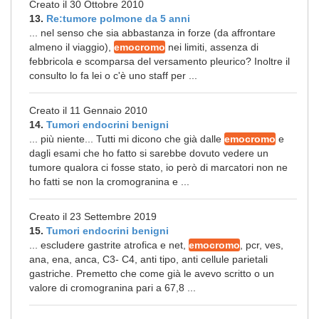
Creato il 30 Ottobre 2010
13.
Re:tumore polmone da 5 anni
... nel senso che sia abbastanza in forze (da affrontare
almeno il viaggio),
emocromo
nei limiti, assenza di
febbricola e scomparsa del versamento pleurico? Inoltre il
consulto lo fa lei o c'è uno staff per ...
Creato il 11 Gennaio 2010
14.
Tumori endocrini benigni
... più niente... Tutti mi dicono che già dalle
emocromo
e
dagli esami che ho fatto si sarebbe dovuto vedere un
tumore qualora ci fosse stato, io però di marcatori non ne
ho fatti se non la cromogranina e ...
Creato il 23 Settembre 2019
15.
Tumori endocrini benigni
... escludere gastrite atrofica e net,
emocromo
, pcr, ves,
ana, ena, anca, C3- C4, anti tipo, anti cellule parietali
gastriche. Premetto che come già le avevo scritto o un
valore di cromogranina pari a 67,8 ...