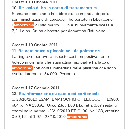
Creato il 10 Ottobre 2011
10.
Re: calo di hb in corso di trattamento m
Stamane nonostante la febbre sia scomparsa dopo la
somministrazione di Levoxacin ho portato in laboratorio
l'
emocromo
di mio marito. L'Hb e' nuovamente scesa a
7,2. La ns. Dr. ha disposto per domattina l'infusione ...
Creato il 10 Ottobre 2011
11.
Re:carcinoma a piccole cellule polmone s
La ringrazio per avere risposto così tempestivamente.
Volevo informarla che stamattina mio padre ha fatto un
emocromo
con conta immediata delle piastrine che sono
risalite intorno a 134.000. Pertanto ...
Creato il 17 Gennaio 2011
12.
Re:Informazione su carcinosi peritoneale
... 23/10/2010 ESAMI EMATOCHIMICI: LEUCOCITI 10900,
n84 %, NA 133,Ac. Urico 2,tot 4.89 bil.diretta 0.67 restanti
esami nella norma. -26/10/2010 EE:CI 96, Na 133, creatina
0.59, bil tot 1.97 - 28/10/2010
emocromo
: ...