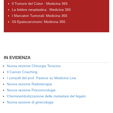
Il Tumore del Colon : Medicina 365
La febbre neoplastica : Medicina 365
I Marcatori Tumorali: Medicina 365
Gli Epatocarcinomi: Medicina 365
IN EVIDENZA
Nuova sezione Chirurgia Toracica
Il Cancer Coaching
I consulti del prof. Pastore su Medicina Live
Nuova sezione Radioterapia
Nuova sezione Psicooncologia
Chemioembolizzazione delle metastasi del fegato
Nuova sezione di ginecologia