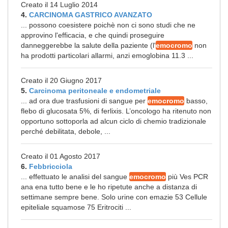
Creato il 14 Luglio 2014
4.
CARCINOMA GASTRICO AVANZATO
... possono coesistere poichè non ci sono studi che ne
approvino l'efficacia, e che quindi proseguire
danneggerebbe la salute della paziente (l'
emocromo
non
ha prodotti particolari allarmi, anzi emoglobina 11.3 ...
Creato il 20 Giugno 2017
5.
Carcinoma peritoneale e endometriale
... ad ora due trasfusioni di sangue per
emocromo
basso,
flebo di glucosata 5%, di ferlixis. L’oncologo ha ritenuto non
opportuno sottoporla ad alcun ciclo di chemio tradizionale
perché debilitata, debole, ...
Creato il 01 Agosto 2017
6.
Febbricciola
... effettuato le analisi del sangue
emocromo
più Ves PCR
ana ena tutto bene e le ho ripetute anche a distanza di
settimane sempre bene. Solo urine con emazie 53 Cellule
epiteliale squamose 75 Eritrociti ...