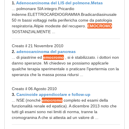
1.
Adenocarcinoma del LIS del polmone.Metas
... polmonare SIA integro.Pricardio
indenne.ELETTROCARDIOGRAMMA Bradicardiasinusale
50 m bassi voltaggi nella perifericha come da patologia
respiratoria.Atipie modeste del recupero.
EMOCROMO
SOSTANZIALMENTE ...
Creato il 21 Novembre 2010
2.
adenocarcinoma del pancreas
... di piastrine ed
emocromo
, si è stabilizzato. i dottori non
danno speranze. Mi chiedevo se possiamo applicarle
qualche terapia sperimentale o praticare l'ipertermia con la
speranza che la massa possa ridursi ...
Creato il 06 Agosto 2010
3.
Carcinoide appendicolare e follow-up
... NSE (nonché
emocromo
completo ed esami della
funzionalità renale ed epatica). A dicembre 2013 noto che
tutti gli esami sono nei limiti di norma, tranne la
cromogranina A che si attesta ad un valore di ...