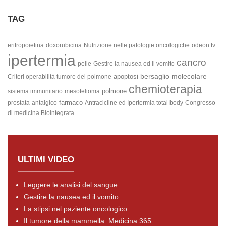
TAG
eritropoietina
doxorubicina
Nutrizione nelle patologie oncologiche
odeon tv
ipertermia
cancro
pelle
Gestire la nausea ed il vomito
bersaglio molecolare
apoptosi
Criteri operabilità tumore del polmone
chemioterapia
polmone
sistema immunitario
mesotelioma
farmaco
prostata
antalgico
Antracicline ed Ipertermia total body
Congresso
di medicina Biointegrata
ULTIMI VIDEO
Leggere le analisi del sangue
Gestire la nausea ed il vomito
La stipsi nel paziente oncologico
Il tumore della mammella: Medicina 365