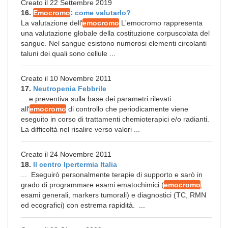
Creato il 22 Settembre 2019
16.
Emocromo
: come valutarlo?
La valutazione dell'
emocromo
L'emocromo rappresenta
una valutazione globale della costituzione corpuscolata del
sangue. Nel sangue esistono numerosi elementi circolanti
taluni dei quali sono cellule ...
Creato il 10 Novembre 2011
17.
Neutropenia Febbrile
... e preventiva sulla base dei parametri rilevati
all'
emocromo
di controllo che periodicamente viene
eseguito in corso di trattamenti chemioterapici e/o radianti.
La difficoltà nel risalire verso valori ...
Creato il 24 Novembre 2011
18.
Il centro Ipertermia Italia
... Eseguirò personalmente terapie di supporto e sarò in
grado di programmare esami ematochimici (
emocromo
,
esami generali, markers tumorali) e diagnostici (TC, RMN
ed ecografici) con estrema rapidità. ...