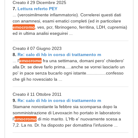
Creato il 29 Dicembre 2025
7.
Lettura referto PEY
... (verosimilmente infiammatorio). Correlerei questi dati
con anamnesi, esami ematici completi (ed in particolare
emocromo
, ves, pcr, fibrinogeno, ferritina, LDH, cupremia)
ed in ultima analisi eseguirei ...
Creato il 07 Giugno 2023
8.
Re: calo di hb in corso di trattamento m
... l'
emocromo
fra una settimana, domani pero' chiedero'
alla Dr. se deve farlo prima.....anche se vorrei lasciarlo un
po' in pace senza bucarlo ogni istante................confesso
che gli ho rovesciato la ...
Creato il 11 Ottobre 2011
9.
Re: calo di hb in corso di trattamento m
Stamane nonostante la febbre sia scomparsa dopo la
somministrazione di Levoxacin ho portato in laboratorio
l'
emocromo
di mio marito. L'Hb e' nuovamente scesa a
7,2. La ns. Dr. ha disposto per domattina l'infusione ...