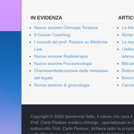
IN EVIDENZA
ARTICO
Nuova sezione Chirurgia Toracica
La feb
Il Cancer Coaching
Ascite
I consulti del prof. Pastore su Medicina
La nec
Live
I linf
Nuova sezione Radioterapia
lateroc
Nuova sezione Psicooncologia
Biliru
Chemioembolizzazione delle metastasi
Dottor
del fegato
Emocr
Nuova sezione di ginecologia
Carcin
Copyright © 2026 Ipertermia Italia, il calore che cura il can
Prof. Carlo Pastore medico chirurgo , specializzato in 
sottoscritto Dott. Carlo Pastore, dichiara sotto la pro