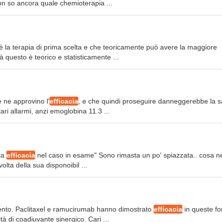
on so ancora quale chemioterapia ...
 è la terapia di prima scelta e che teoricamente può avere la maggiore
tà questo è teorico e statisticamente ...
 ne approvino l'
efficacia
, e che quindi proseguire danneggerebbe la s
ari allarmi, anzi emoglobina 11.3 ...
ata
efficacia
nel caso in esame" Sono rimasta un po' spiazzata.. cosa n
lta della sua disponoibil ...
mento. Paclitaxel e ramucirumab hanno dimostrato
efficacia
in queste f
tà di coadiuvante sinergico. Cari ...