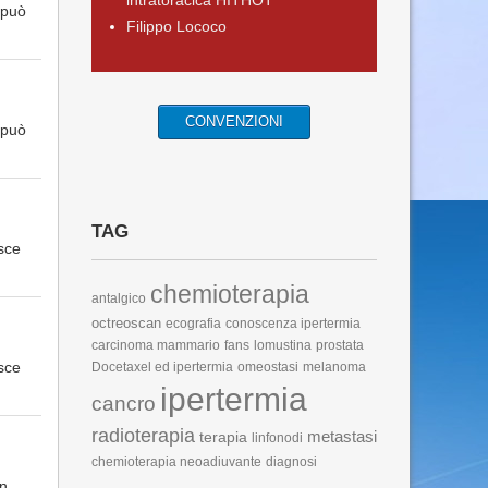
intratoracica HITHOT
 può
Filippo Lococo
CONVENZIONI
 può
TAG
sce
chemioterapia
antalgico
octreoscan
ecografia
conoscenza ipertermia
carcinoma mammario
fans
lomustina
prostata
sce
Docetaxel ed ipertermia
omeostasi
melanoma
ipertermia
cancro
radioterapia
metastasi
terapia
linfonodi
chemioterapia neoadiuvante
diagnosi
in