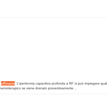
a
efficacia
. L'ipertermia capacitiva profonda a RF si può impiegare qua
chemioterapico se viene drenato preventivamente ...