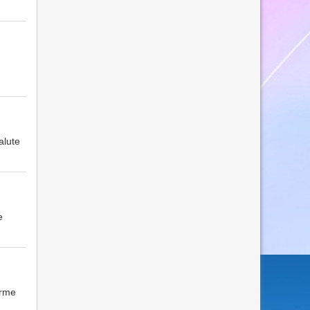
alute
e
orme