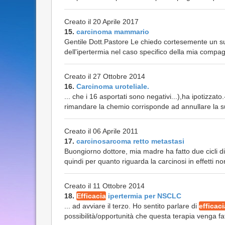
Creato il 20 Aprile 2017
15.
carcinoma mammario
Gentile Dott.Pastore Le chiedo cortesemente un su
dell'ipertermia nel caso specifico della mia compagna 
Creato il 27 Ottobre 2014
16.
Carcinoma uroteliale.
... che i 16 asportati sono negativi...),ha ipotizza
rimandare la chemio corrisponde ad annullare la 
Creato il 06 Aprile 2011
17.
carcinosarcoma retto metastasi
Buongiorno dottore, mia madre ha fatto due cicli d
quindi per quanto riguarda la carcinosi in effetti no
Creato il 11 Ottobre 2014
18.
Efficacia
ipertermia per NSCLC
... ad avviare il terzo. Ho sentito parlare di
efficaci
possibilità/opportunità che questa terapia venga f