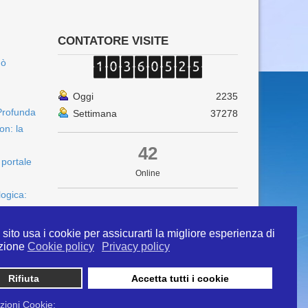
CONTATORE VISITE
uò
Oggi
2235
Profunda
Settimana
37278
on: la
42
 portale
Online
logica:
sito usa i cookie per assicurarti la migliore esperienza di
zione
Cookie policy
Privacy policy
Rifiuta
Accetta tutti i cookie
 info@ipertermiaitalia.it tel. 331/9584817 . Il
ito è diramato nel rispetto delle Linee Guida contenute
zioni Cookie: