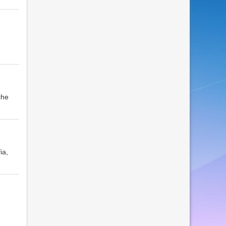
che
ia,