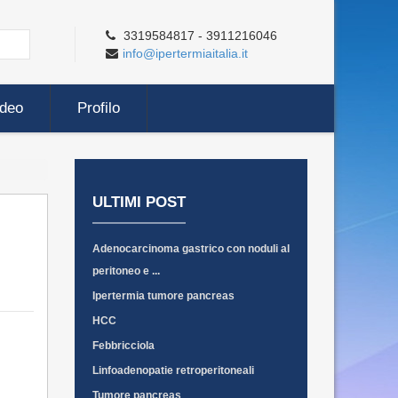
3319584817 - 3911216046
info@ipertermiaitalia.it
ideo
Profilo
ULTIMI POST
Adenocarcinoma gastrico con noduli al
peritoneo e ...
Ipertermia tumore pancreas
HCC
Febbricciola
Linfoadenopatie retroperitoneali
Tumore pancreas