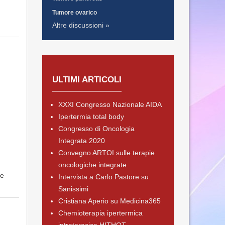
Tumore ovarico
Altre discussioni »
ULTIMI ARTICOLI
XXXI Congresso Nazionale AIDA
Ipertermia total body
Congresso di Oncologia
Integrata 2020
Convegno ARTOI sulle terapie
oncologiche integrate
le
Intervista a Carlo Pastore su
Sanissimi
Cristiana Aperio su Medicina365
Chemioterapia ipertermica