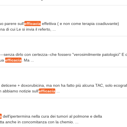
o parere sull'
efficacia
effettiva ( e non come terapia coadiuvante)
di cui Le si invia il referto, ...
to.---senza dirlo con certezza--che fossero "verosimilmente patologici" E 
sua
efficacia
. Ma ...
i deticene + doxorubicina, ma non ha fatto più alcuna TAC, solo ecograf
n abbiamo notizie sull'
efficacia
...
a
dell'ipertermina nella cura dei tumori al polmone e della
atta anche in concomitanza con la chemio. ...