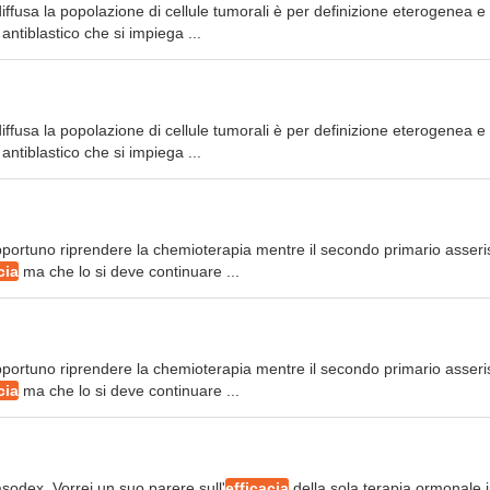
iffusa la popolazione di cellule tumorali è per definizione eterogenea e
ntiblastico che si impiega ...
iffusa la popolazione di cellule tumorali è per definizione eterogenea e
ntiblastico che si impiega ...
opportuno riprendere la chemioterapia mentre il secondo primario asseri
cia
ma che lo si deve continuare ...
opportuno riprendere la chemioterapia mentre il secondo primario asseri
cia
ma che lo si deve continuare ...
asodex. Vorrei un suo parere sull'
efficacia
della sola terapia ormonale 