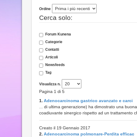
Ordine
Cerca solo:
Forum Kunena
Categorie
Contatti
Articoli
Newsfeeds
Tag
Visualizza n.
Pagina 1 di 5
1.
Adenocarcinoma gastrico avanzato e carci
... di ultima generazione) ha dimostrato una buon
coadiuvante sinergico rispetto ad un trattamento 
Creato il 19 Gennaio 2017
2.
Adenocarcinoma polmonare-Perdita efficac