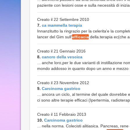
paziente con lesioni osse e sulla necessità di inizi
Creato il 22 Settembre 2010
7.
ca mammella terapia
Innanzitutto la ringrazio per la celerita'e la compl
lancer del Gim sull'
efficacia
della.terapia ec(che an
Creato il 21 Gennaio 2016
8.
cancro della vescica
... anche loro,per le due varianti di instillazione 
mondo addosso in quanto dopo un anno e mezzo di in
Creato il 23 Novembre 2012
9.
Carcinoma gastrico
... ancora un ciclo, al termine del quale dovrebbe e
ci sono altre terapie efficaci (Ipertermia, radioterapi
Creato il 11 Febbraio 2013
10.
Carcinoma gastrico
... nella norma. Colecisti alitiasica. Pancreas, ren