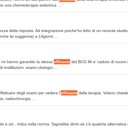
are una chemioterapia sistemica. ...
etezza della risposta. Ad integrazione poiche'ho.letto di un recente studio
che lei suggeriva) a 14giorni ...
non mi hanno garantito la stessa
efficacia
del BCG.Mi e' caduto di nuovo i
stillazioni, esami citologici ...
ffettuare degli esami per vedere l'
efficacia
della terapia. Volevo chiede
a, radiochirurgia, ...
e dx e sin , milza nella norma. Saprebbe dirmi se c'è qualche alternativa 