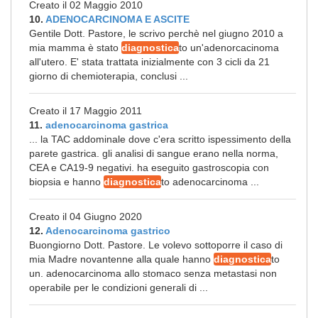
Creato il 02 Maggio 2010
10.
ADENOCARCINOMA E ASCITE
Gentile Dott. Pastore, le scrivo perchè nel giugno 2010 a
mia mamma è stato
diagnostica
to un'adenorcacinoma
all'utero. E' stata trattata inizialmente con 3 cicli da 21
giorno di chemioterapia, conclusi ...
Creato il 17 Maggio 2011
11.
adenocarcinoma gastrica
... la TAC addominale dove c'era scritto ispessimento della
parete gastrica. gli analisi di sangue erano nella norma,
CEA e CA19-9 negativi. ha eseguito gastroscopia con
biopsia e hanno
diagnostica
to adenocarcinoma ...
Creato il 04 Giugno 2020
12.
Adenocarcinoma gastrico
Buongiorno Dott. Pastore. Le volevo sottoporre il caso di
mia Madre novantenne alla quale hanno
diagnostica
to
un. adenocarcinoma allo stomaco senza metastasi non
operabile per le condizioni generali di ...