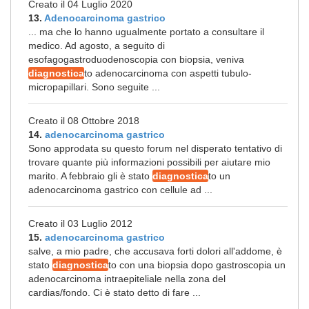
Creato il 04 Luglio 2020
13.
Adenocarcinoma gastrico
... ma che lo hanno ugualmente portato a consultare il
medico. Ad agosto, a seguito di
esofagogastroduodenoscopia con biopsia, veniva
diagnostica
to adenocarcinoma con aspetti tubulo-
micropapillari. Sono seguite ...
Creato il 08 Ottobre 2018
14.
adenocarcinoma gastrico
Sono approdata su questo forum nel disperato tentativo di
trovare quante più informazioni possibili per aiutare mio
marito. A febbraio gli è stato
diagnostica
to un
adenocarcinoma gastrico con cellule ad ...
Creato il 03 Luglio 2012
15.
adenocarcinoma gastrico
salve, a mio padre, che accusava forti dolori all'addome, è
stato
diagnostica
to con una biopsia dopo gastroscopia un
adenocarcinoma intraepiteliale nella zona del
cardias/fondo. Ci è stato detto di fare ...