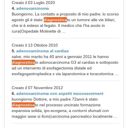
Creato il 03 Luglio 2020
4.
adenocarcinoma
Buongiorno, La contatto a proposito di mio padre; lo scorso
agosto gli è stato
diagnostica
to un tumore alle vie biliari,
che si è esteso al fegato. Il medico che l'ha avuto in
cura(Ospedale Molinette di ...
Creato il 13 Ottobre 2010
5.
adenocarcinoma al cardias
salve, mio marito ha 40 anni a gennaio 2011 le hanno
diagnostica
to adonocarcinoma G3 al cardias e sottoposto
ad un intervento di esofagectomia distale ed
esofagogastroplastica x via laparotomica e toracotomica ...
Creato il 07 Novembre 2012
6.
adenocarcinoma con aspetti mucosecernent
buongiorno Dottore, a mio padre 72anni è stato
diagnostica
to nel processo uncinato formazione
espansiva solida, ipo-ecogena, a contorni sfumati con
maggior asse si 4cm(carcinoma pancreatico localmente ...