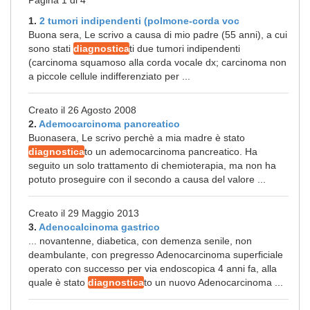
Pagina 1 di 4
1.
2 tumori indipendenti (polmone-corda voc
Buona sera, Le scrivo a causa di mio padre (55 anni), a cui
sono stati
diagnostica
ti due tumori indipendenti
(carcinoma squamoso alla corda vocale dx; carcinoma non
a piccole cellule indifferenziato per ...
Creato il 26 Agosto 2008
2.
Ademocarcinoma pancreatico
Buonasera, Le scrivo perchè a mia madre è stato
diagnostica
to un ademocarcinoma pancreatico. Ha
seguito un solo trattamento di chemioterapia, ma non ha
potuto proseguire con il secondo a causa del valore ...
Creato il 29 Maggio 2013
3.
Adenocalcinoma gastrico
... novantenne, diabetica, con demenza senile, non
deambulante, con pregresso Adenocarcinoma superficiale
operato con successo per via endoscopica 4 anni fa, alla
quale è stato
diagnostica
to un nuovo Adenocarcinoma ...