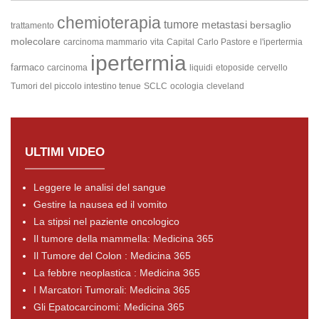
chemioterapia
tumore
metastasi
bersaglio
trattamento
molecolare
carcinoma mammario
vita
Capital
Carlo Pastore e l'ipertermia
ipertermia
farmaco
carcinoma
liquidi
etoposide
cervello
Tumori del piccolo intestino
tenue
SCLC
ocologia
cleveland
ULTIMI VIDEO
Leggere le analisi del sangue
Gestire la nausea ed il vomito
La stipsi nel paziente oncologico
Il tumore della mammella: Medicina 365
Il Tumore del Colon : Medicina 365
La febbre neoplastica : Medicina 365
I Marcatori Tumorali: Medicina 365
Gli Epatocarcinomi: Medicina 365