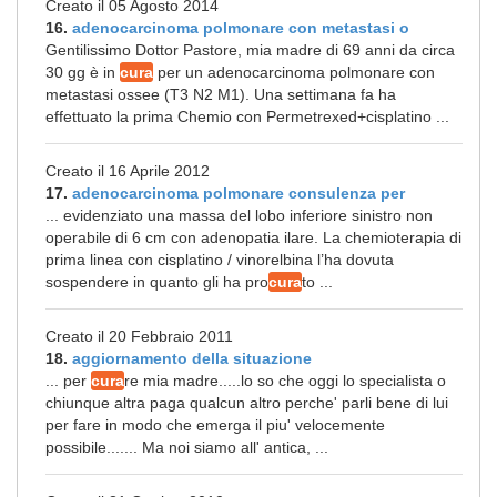
Creato il 05 Agosto 2014
16.
adenocarcinoma polmonare con metastasi o
Gentilissimo Dottor Pastore, mia madre di 69 anni da circa
30 gg è in
cura
per un adenocarcinoma polmonare con
metastasi ossee (T3 N2 M1). Una settimana fa ha
effettuato la prima Chemio con Permetrexed+cisplatino ...
Creato il 16 Aprile 2012
17.
adenocarcinoma polmonare consulenza per
... evidenziato una massa del lobo inferiore sinistro non
operabile di 6 cm con adenopatia ilare. La chemioterapia di
prima linea con cisplatino / vinorelbina l’ha dovuta
sospendere in quanto gli ha pro
cura
to ...
Creato il 20 Febbraio 2011
18.
aggiornamento della situazione
... per
cura
re mia madre.....lo so che oggi lo specialista o
chiunque altra paga qualcun altro perche' parli bene di lui
per fare in modo che emerga il piu' velocemente
possibile....... Ma noi siamo all' antica, ...