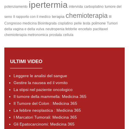
ipertermia
potenziamento
intervista
carboplatino
tumore del
chemioterapia
terapia
seno
Il rapporto con il medico
III
polmone
Congresso medicina Biointegrata
cisplatino
pelle
testa
Tumori
della vagina e della vulva
neutropenia febbrile
encefalo
paclitaxel
chemioterapia metronomica
prostata
cellula
ULTIMI VIDEO
Leggere le analisi del sangue
Gestire la nausea ed il vomito
La stipsi nel paziente oncologico
Il tumore della mammella: Medicina 365
Il Tumore del Colon : Medicina 365
La febbre neoplastica : Medicina 365
I Marcatori Tumorali: Medicina 365
Gli Epatocarcinomi: Medicina 365