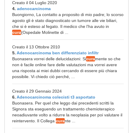
Creato il 04 Luglio 2020
4.
adenocarcinoma
Buongiorno, La contatto a proposito di mio padre; lo scorso
agosto gli è stato diagnosticato un tumore alle vie biliari,
che si è esteso al fegato. Il medico che l'ha avuto in
cura
(Ospedale Molinette di ...
Creato il 13 Ottobre 2010
5.
Adenocarcinoma ben differenziato infiltr
Buonasera vorrei delle delucidazioni: Si
cura
mente so che
non è facile online fare delle valutazioni ma vorrei avere
una risposta ai miei dubbi cercando di essere più chiara
possibile. Vi chiedo ciò perché, ...
Creato il 29 Gennaio 2024
6.
Adenocarcinoma colecisti t3 asportato
Buonasera. Per quel che leggo dai precedenti scritti la
Signora sta eseguendo un trattamento chemioterapico
neoadiuvante volto a ridurre la neoplasia per poi valutare il
reintervento. Il Collega
cura
nte ...