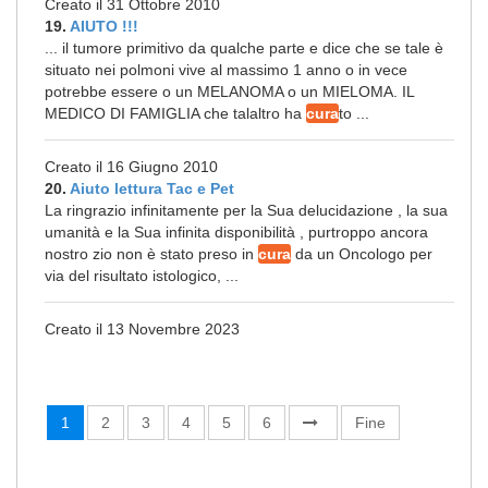
Creato il 31 Ottobre 2010
19.
AIUTO !!!
... il tumore primitivo da qualche parte e dice che se tale è
situato nei polmoni vive al massimo 1 anno o in vece
potrebbe essere o un MELANOMA o un MIELOMA. IL
MEDICO DI FAMIGLIA che talaltro ha
cura
to ...
Creato il 16 Giugno 2010
20.
Aiuto lettura Tac e Pet
La ringrazio infinitamente per la Sua delucidazione , la sua
umanità e la Sua infinita disponibilità , purtroppo ancora
nostro zio non è stato preso in
cura
da un Oncologo per
via del risultato istologico, ...
Creato il 13 Novembre 2023
1
2
3
4
5
6
Fine