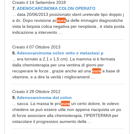
Creato il 14 Settembre 2018
7.
ADENOCARCINOMA COLON OPERATO
... data 20/06/2013 posizionato stent ureterale tipo doppio j
a dx. Dopo revisione ac
cura
ta delle immagini diagnostiche
vista la biopsia colica negativa per neoplasia , è stata posta
indicazione a intervento ...
Creato il 07 Ottobre 2013
8.
Adenocarcinoma colon retto e metastasi p
... era tornato a 2,1 x 1,5 cm). La mamma si è fermata
dalla chemioterapia per una ventina di giorni per
recuperare le forze , grazie anche ad una
cura
a base di
vitamine, e a dire la verità i miglioramenti ...
Creato il 28 Ottobre 2012
9.
Adenocarcinoma del colon
... sacca. La massa le pro
cura
un certo dolore, le volevo
chiedere se può essere utile non appena riacquista un po
di forze associare alla chemioterapia, l'IPERTERMIA per
ostacolare il progressivo aumento della ...