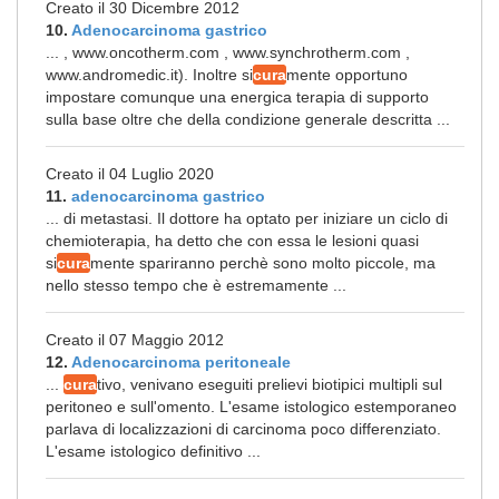
Creato il 30 Dicembre 2012
10.
Adenocarcinoma gastrico
... , www.oncotherm.com , www.synchrotherm.com ,
www.andromedic.it). Inoltre si
cura
mente opportuno
impostare comunque una energica terapia di supporto
sulla base oltre che della condizione generale descritta ...
Creato il 04 Luglio 2020
11.
adenocarcinoma gastrico
... di metastasi. Il dottore ha optato per iniziare un ciclo di
chemioterapia, ha detto che con essa le lesioni quasi
si
cura
mente spariranno perchè sono molto piccole, ma
nello stesso tempo che è estremamente ...
Creato il 07 Maggio 2012
12.
Adenocarcinoma peritoneale
...
cura
tivo, venivano eseguiti prelievi biotipici multipli sul
peritoneo e sull'omento. L'esame istologico estemporaneo
parlava di localizzazioni di carcinoma poco differenziato.
L'esame istologico definitivo ...