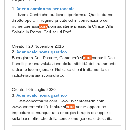
Pagina 1 di 6
1.
Adeno carcinoma peritoneale
... diversi Centri che praticano ipertermia. Quello da me
diretto opera in regime privato ed in convenzione con
numerose assi
cura
zioni sanitarie presso la Clinica Villa
Salaria in Roma. Cari saluti Prof. ...
Creato il 29 Novembre 2016
2.
Adenocalcinoma gastrico
Buongiorno Dott Pastore, Contatterò si
cura
mente il Dott.
Fanelli per una valutazione della fattibilità del trattamento
radiante locoregionale. Nel caso che il trattamento di
radioterapia sia sconsigliato, ...
Creato il 05 Luglio 2020
3.
Adenocalcinoma gastrico
... , www.oncotherm.com , www.synchrotherm.com ,
www.andromedic.it). Inoltre si
cura
mente opportuno
impostare comunque una energica terapia di supporto
sulla base oltre che della condizione generale descritta ...