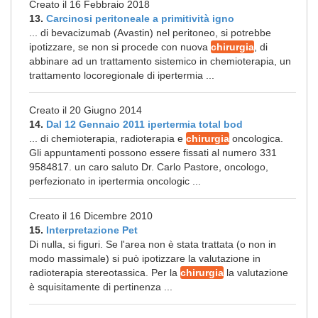
Creato il 16 Febbraio 2018
13.
Carcinosi peritoneale a primitività igno
... di bevacizumab (Avastin) nel peritoneo, si potrebbe
ipotizzare, se non si procede con nuova
chirurgia
, di
abbinare ad un trattamento sistemico in chemioterapia, un
trattamento locoregionale di ipertermia ...
Creato il 20 Giugno 2014
14.
Dal 12 Gennaio 2011 ipertermia total bod
... di chemioterapia, radioterapia e
chirurgia
oncologica.
Gli appuntamenti possono essere fissati al numero 331
9584817. un caro saluto Dr. Carlo Pastore, oncologo,
perfezionato in ipertermia oncologic ...
Creato il 16 Dicembre 2010
15.
Interpretazione Pet
Di nulla, si figuri. Se l'area non è stata trattata (o non in
modo massimale) si può ipotizzare la valutazione in
radioterapia stereotassica. Per la
chirurgia
la valutazione
è squisitamente di pertinenza ...