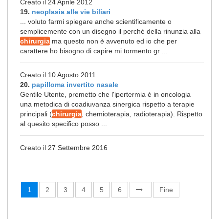
Creato il 24 Aprile 2012
19.
neoplasia alle vie biliari
... voluto farmi spiegare anche scientificamente o
semplicemente con un disegno il perchè della rinunzia alla
chirurgia
ma questo non è avvenuto ed io che per
carattere ho bisogno di capire mi tormento gr ...
Creato il 10 Agosto 2011
20.
papilloma invertito nasale
Gentile Utente, premetto che l'ipertermia è in oncologia
una metodica di coadiuvanza sinergica rispetto a terapie
principali (
chirurgia
, chemioterapia, radioterapia). Rispetto
al quesito specifico posso ...
Creato il 27 Settembre 2016
1
2
3
4
5
6
Fine