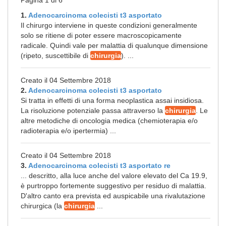
Pagina 1 di 6
1.
Adenocarcinoma colecisti t3 asportato
Il chirurgo interviene in queste condizioni generalmente
solo se ritiene di poter essere macroscopicamente
radicale. Quindi vale per malattia di qualunque dimensione
(ripeto, suscettibile di
chirurgia
). ...
Creato il 04 Settembre 2018
2.
Adenocarcinoma colecisti t3 asportato
Si tratta in effetti di una forma neoplastica assai insidiosa.
La risoluzione potenziale passa attraverso la
chirurgia
. Le
altre metodiche di oncologia medica (chemioterapia e/o
radioterapia e/o ipertermia) ...
Creato il 04 Settembre 2018
3.
Adenocarcinoma colecisti t3 asportato re
... descritto, alla luce anche del valore elevato del Ca 19.9,
è purtroppo fortemente suggestivo per residuo di malattia.
D'altro canto era prevista ed auspicabile una rivalutazione
chirurgica (la
chirurgia
...