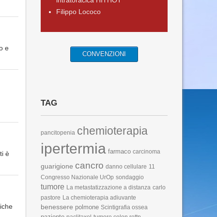
intratoracica HITHOT
Filippo Lococo
o e
CONVENZIONI
TAG
chemioterapia
pancitopenia
ipertermia
farmaco
carcinoma
ti è
cancro
guarigione
danno cellulare
11
Congresso Nazionale UrOp
sondaggio
tumore
La metastatizzazione a distanza
carlo
pastore
La chemioterapia adiuvante
fiche
benessere
polmone
Scintigrafia ossea
paziente