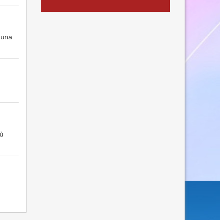
 una
iù