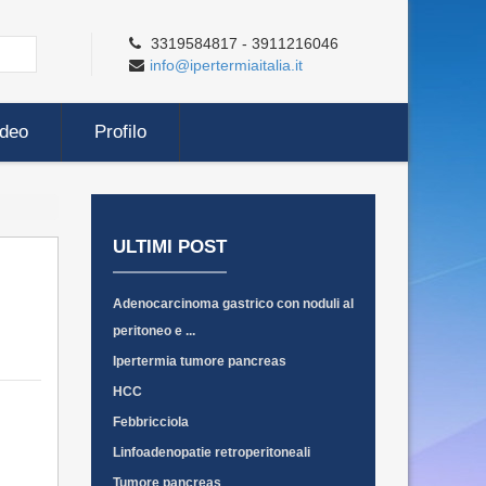
3319584817 - 3911216046
info@ipertermiaitalia.it
ideo
Profilo
ULTIMI POST
Adenocarcinoma gastrico con noduli al
peritoneo e ...
Ipertermia tumore pancreas
HCC
Febbricciola
Linfoadenopatie retroperitoneali
Tumore pancreas