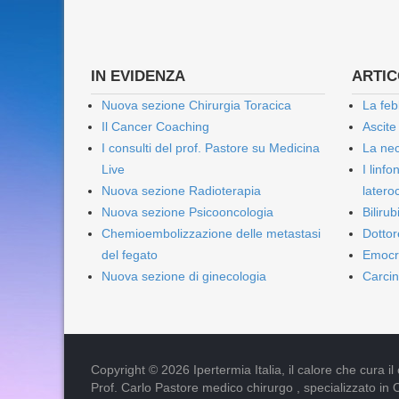
IN EVIDENZA
ARTICO
Nuova sezione Chirurgia Toracica
La feb
Il Cancer Coaching
Ascite
I consulti del prof. Pastore su Medicina
La nec
Live
I linf
Nuova sezione Radioterapia
lateroc
Nuova sezione Psicooncologia
Biliru
Chemioembolizzazione delle metastasi
Dottor
del fegato
Emocr
Nuova sezione di ginecologia
Carcin
Copyright © 2026 Ipertermia Italia, il calore che cura il can
Prof. Carlo Pastore medico chirurgo , specializzato in 