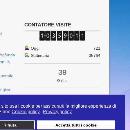
CONTATORE VISITE
uò
Oggi
721
Profunda
Settimana
35764
on: la
39
 portale
Online
logica:
sito usa i cookie per assicurarti la migliore esperienza di
zione
Cookie policy
Privacy policy
Rifiuta
Accetta tutti i cookie
 info@ipertermiaitalia.it tel. 331/9584817 . Il