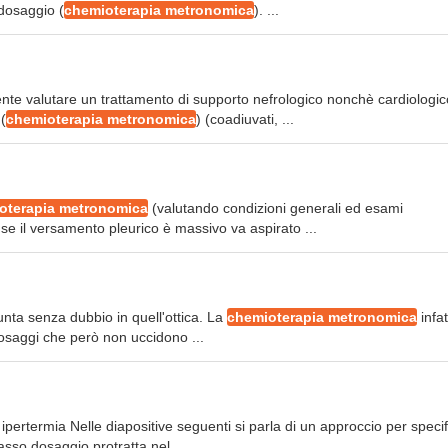
dosaggio (
chemioterapia metronomica
). ...
rmente valutare un trattamento di supporto nefrologico nonchè cardiologic
(
chemioterapia metronomica
) (coadiuvati, ...
oterapia metronomica
(valutando condizioni generali ed esami
e il versamento pleurico è massivo va aspirato ...
unta senza dubbio in quell'ottica. La
chemioterapia metronomica
infat
 dosaggi che però non uccidono ...
ipertermia Nelle diapositive seguenti si parla di un approccio per speci
sso dosaggio protratta nel ...