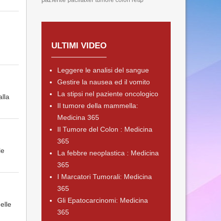
paclitaxel
tumore colon rettp
ULTIMI VIDEO
Leggere le analisi del sangue
Gestire la nausea ed il vomito
La stipsi nel paziente oncologico
lla
Il tumore della mammella:
Medicina 365
Il Tumore del Colon : Medicina
365
le
La febbre neoplastica : Medicina
365
I Marcatori Tumorali: Medicina
365
Gli Epatocarcinomi: Medicina
elle
365