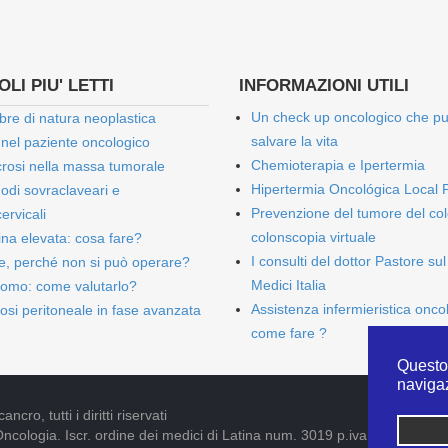
LI PIU' LETTI
INFORMAZIONI UTILI
Un check up oncologico che p
bre di natura neoplastica
salvare la vita
 nel paziente oncologico
Chemioterapia e Ipertermia
rosi nella massa tumorale
Hipertermia Oncológica Local 
onodi sovraclaveari e
Prevenzione del tumore del col
ervicali
colonscopia virtuale
bina elevata: cosa fare?
I consulti del dottor Pastore sul
e, perché non si può operare?
Medici Italia
omo: come valutarlo?
Assistenza infermieristica onco
osi peritoneale in fase avanzata
come fare ?
Questo 
naviga
cro, tutti i diritti riservati
Oncologia. Iscr. ordine dei medici di Latina num. 3019 p.iva 09052841005