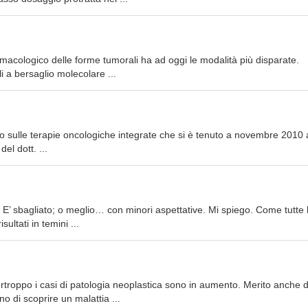
rmacologico delle forme tumorali ha ad oggi le modalità più disparate.
li a bersaglio molecolare ...
 sulle terapie oncologiche integrate che si è tenuto a novembre 2010 a
el dott. ...
 E’ sbagliato; o meglio… con minori aspettative. Mi spiego. Come tutte 
ultati in temini ...
troppo i casi di patologia neoplastica sono in aumento. Merito anche d
 di scoprire un malattia ...