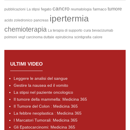
cancro
tumore
fegato
farmaco
pubblicazioni
La stipsi
reumatologia
ipertermia
acido zoledronico
pancreas
chemioterapia
cura
La terapia di supporto
bevacizumab
polmoni
vegf
carcinoma duttale
epirubicina
scintigrafia
calore
ULTIMI VIDEO
Leggere le analisi del sangue
Gestire la nausea ed il vomito
La stipsi nel paziente oncologico
Il tumore della mammella: Medicina 365
Il Tumore del Colon : Medicina 365
La febbre neoplastica : Medicina 365
I Marcatori Tumorali: Medicina 365
Gli Epatocarcinomi: Medicina 365