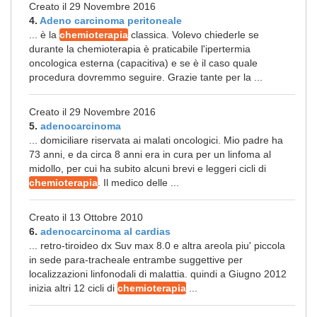
Creato il 29 Novembre 2016
4.
Adeno carcinoma peritoneale
... è la
chemioterapia
classica. Volevo chiederle se
durante la chemioterapia è praticabile l'ipertermia
oncologica esterna (capacitiva) e se è il caso quale
procedura dovremmo seguire. Grazie tante per la ...
Creato il 29 Novembre 2016
5.
adenocarcinoma
... domiciliare riservata ai malati oncologici. Mio padre ha
73 anni, e da circa 8 anni era in cura per un linfoma al
midollo, per cui ha subito alcuni brevi e leggeri cicli di
chemioterapia
. Il medico delle ...
Creato il 13 Ottobre 2010
6.
adenocarcinoma al cardias
... retro-tiroideo dx Suv max 8.0 e altra areola piu' piccola
in sede para-tracheale entrambe suggettive per
localizzazioni linfonodali di malattia. quindi a Giugno 2012
inizia altri 12 cicli di
chemioterapia
...