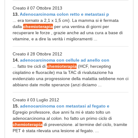
Creato il 07 Ottobre 2013
13.
Adenocarcinoma colon retto e metastasi p
... era tornato a 2,1 x 1,5 cm). La mamma si è fermata
dalla
chemioterapia
per una ventina di giorni per
recuperare le forze , grazie anche ad una cura a base di
vitamine, e a dire la verità i miglioramenti ...
Creato il 28 Ottobre 2012
14.
adenocarcinoma con cellule ad anello con
... fatto tre cicli di
chemioterapia
(HCF, hercepting
cisplatino e fluoracile) ma la TAC di rivalutazione ha
evidenziato una progressione della malattia sebbene non ci
abbiano date molte speranze (anzi diciamo ...
Creato il 03 Luglio 2012
15.
adenocarcinoma con metastasi al fegato e
Egregio professore, due anni fa mi è stato tolto un
adenocarcinoma al colon. ho fatto un primo ciclo di
chemioterapia
di prevenzione. al termine del ciclo, tramite
PET è stata rilevata una lesione al fegato. ...