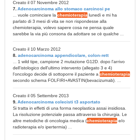
Creato il 07 Novembre 2012
7.
Adenocarcinoma allo stomaco carcinosi pe
... vuole cominciare la
chemioterapia
lunedì e mi ha
parlato di 3 mesi di vita se non rispondesse alla
chemioterapia, volevo sapere cosa ne pensa quale
sarebbe la via più consona da adottare se cè qualche ...
Creato il 10 Marzo 2012
8.
adenocarcinoma appendicolare, colon-rett
... 1 wild tipe, campione 2 mutazione G12D. dopo l'arrivo
dell'istologico dell'ultimo intervento (allegato 3 e 4)
l'oncologo decide di sottoporre il paziente a
chemioterapia
secondo schema FOLFIRI+AVASTIN(bevacizumab). ...
Creato il 05 Settembre 2013
9.
Adenocarcinoma colecisti t3 asportato
Si tratta in effetti di una forma neoplastica assai insidiosa.
La risoluzione potenziale passa attraverso la chirurgia. Le
altre metodiche di oncologia medica (
chemioterapia
e/o
radioterapia e/o ipertermia) ...