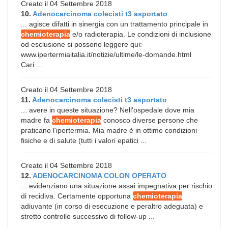
Creato il 04 Settembre 2018
10.
Adenocarcinoma colecisti t3 asportato
... agisce difatti in sinergia con un trattamento principale in
chemioterapia
e/o radioterapia. Le condizioni di inclusione
od esclusione si possono leggere qui:
www.ipertermiaitalia.it/notizie/ultime/le-domande.html
Cari ...
Creato il 04 Settembre 2018
11.
Adenocarcinoma colecisti t3 asportato
... avere in queste situazione? Nell'ospedale dove mia
madre fa
chemioterapia
conosco diverse persone che
praticano l'ipertermia. Mia madre è in ottime condizioni
fisiche e di salute (tutti i valori epatici ...
Creato il 04 Settembre 2018
12.
ADENOCARCINOMA COLON OPERATO
... evidenziano una situazione assai impegnativa per rischio
di recidiva. Certamente opportuna
chemioterapia
adiuvante (in corso di esecuzione e peraltro adeguata) e
stretto controllo successivo di follow-up ...