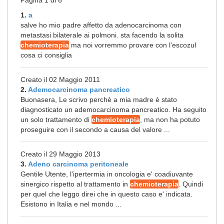
Pagina 1 di 6
1.
a
salve ho mio padre affetto da adenocarcinoma con
metastasi bilaterale ai polmoni. sta facendo la solita
chemioterapia
ma noi vorremmo provare con l'escozul
cosa ci consiglia
Creato il 02 Maggio 2011
2.
Ademocarcinoma pancreatico
Buonasera, Le scrivo perchè a mia madre è stato
diagnosticato un ademocarcinoma pancreatico. Ha seguito
un solo trattamento di
chemioterapia
, ma non ha potuto
proseguire con il secondo a causa del valore ...
Creato il 29 Maggio 2013
3.
Adeno carcinoma peritoneale
Gentile Utente, l'ipertermia in oncologia e' coadiuvante
sinergico rispetto al trattamento in
chemioterapia
. Quindi
per quel che leggo direi che in questo caso e' indicata.
Esistono in Italia e nel mondo ...