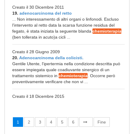
Creato il 30 Dicembre 2011
19.
adenocarcinoma del retto
... Non interessamento di altri organi o linfonodi. Escluso
l'intervento al retto data la scarsa funzione residua del
fegato, è stata iniziata la seguente blanda
chemioterapia
(ben tollerata in acuto)a cicli ...
Creato il 28 Giugno 2009
20.
Adenocarcinoma della colicisti.
Gentile Utente, l'ipertermia nella condizione descritta può
essere impiegata quale coadiuvante sinergico di un
trattamento sistemico in
chemioterapia
. Occorre però
preventivamente verificare che non vi ...
Creato il 18 Dicembre 2015
1
2
3
4
5
6
Fine