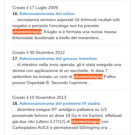
Creato il 17 Luglio 2009
16.
Adenocarcinoma del colon
... circostanza vennero asportati 16 linfonodi risultati tutti
negativi e pertanto l'oncologa non ha previsto
chemioterapia
. A luglio si è formata una nuova massa
linfonodale duodenale a livello del mesentere, ...
Creato il 30 Dicembre 2012
17.
Adenocarcinoma del grosso intestino
... di intestino nella zona operata, gli è stata eseguita una
stomia con applicazione di un sacchetto. In data 7
settembre ha iniziato un ciclo di
chemioterapia
Folfox
presso Ospedale B. Secondo l'opinione ...
Creato il 10 Novembre 2013
18.
Adenocarcinoma del polmone IV stadio
... dicembre esegue RT antalgico-palliativa su 1/3
prossimale femore sn dose 18 Gy in tre frazioni. effettuati
già due cilci (ultimo il 27/12) di
chemioterapia
con
Carboplatino AUC4 e permetrexed 500mg/mq ora ...