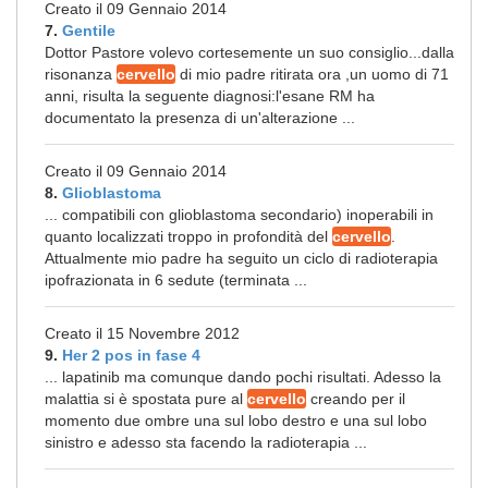
Creato il 09 Gennaio 2014
7.
Gentile
Dottor Pastore volevo cortesemente un suo consiglio...dalla
risonanza
cervello
di mio padre ritirata ora ,un uomo di 71
anni, risulta la seguente diagnosi:l'esane RM ha
documentato la presenza di un'alterazione ...
Creato il 09 Gennaio 2014
8.
Glioblastoma
... compatibili con glioblastoma secondario) inoperabili in
quanto localizzati troppo in profondità del
cervello
.
Attualmente mio padre ha seguito un ciclo di radioterapia
ipofrazionata in 6 sedute (terminata ...
Creato il 15 Novembre 2012
9.
Her 2 pos in fase 4
... lapatinib ma comunque dando pochi risultati. Adesso la
malattia si è spostata pure al
cervello
creando per il
momento due ombre una sul lobo destro e una sul lobo
sinistro e adesso sta facendo la radioterapia ...