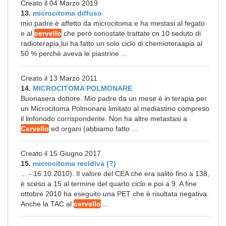
Creato il 04 Marzo 2019
13.
microcitoma diffuso
mio padre è affetto da microcitoma e ha mestasi al fegato
e al
cervello
che però sonostate trattate cn 10 seduto di
radioterapia,lui ha fatto un solo ciclo di chemioteraapia al
50 % perchè aveva le piastrine ...
Creato il 13 Marzo 2011
14.
MICROCITOMA POLMONARE
Buonasera dottore. Mio padre da un mese è in terapia per
un Microcitoma Polmonare limitato al mediastino compreso
il linfonodo corrispondente. Non ha altre metastasi a
Cervello
ed organi (abbiamo fatto ...
Creato il 15 Giugno 2017
15.
microcitoma recidiva (?)
... - 16.10.2010). Il valore del CEA che era salito fino a 138,
è sceso a 15 al termine del quarto ciclo e poi a 9. A fine
ottobre 2010 ha eseguito una PET che è risultata negativa.
Anche la TAC al
cervello
...