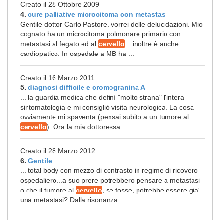
Creato il 28 Ottobre 2009
4.
cure palliative microcitoma con metastas
Gentile dottor Carlo Pastore, vorrei delle delucidazioni. Mio
cognato ha un microcitoma polmonare primario con
metastasi al fegato ed al
cervello
....inoltre è anche
cardiopatico. In ospedale a MB ha ...
Creato il 16 Marzo 2011
5.
diagnosi difficile e cromogranina A
... la guardia medica che definì "molto strana" l'intera
sintomatologia e mi consigliò visita neurologica. La cosa
ovviamente mi spaventa (pensai subito a un tumore al
cervello
). Ora la mia dottoressa ...
Creato il 28 Marzo 2012
6.
Gentile
... total body con mezzo di contrasto in regime di ricovero
ospedaliero...a suo prere potrebbero pensare a metastasi
o che il tumore al
cervello
, se fosse, potrebbe essere gia'
una metastasi? Dalla risonanza ...