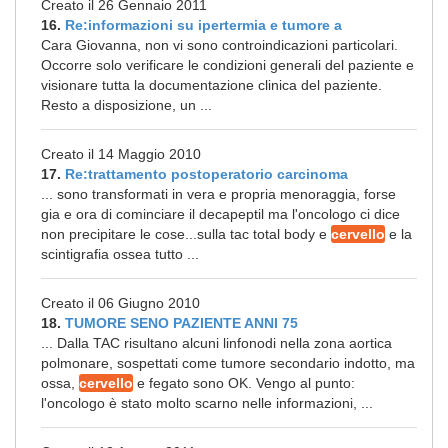
Creato il 26 Gennaio 2011
16.
Re:informazioni su ipertermia e tumore a
Cara Giovanna, non vi sono controindicazioni particolari.
Occorre solo verificare le condizioni generali del paziente e
visionare tutta la documentazione clinica del paziente.
Resto a disposizione, un ...
Creato il 14 Maggio 2010
17.
Re:trattamento postoperatorio carcinoma
... sono transformati in vera e propria menoraggia, forse
gia e ora di cominciare il decapeptil ma l'oncologo ci dice
non precipitare le cose...sulla tac total body e
cervello
e la
scintigrafia ossea tutto ...
Creato il 06 Giugno 2010
18.
TUMORE SENO PAZIENTE ANNI 75
... Dalla TAC risultano alcuni linfonodi nella zona aortica
polmonare, sospettati come tumore secondario indotto, ma
ossa,
cervello
e fegato sono OK. Vengo al punto:
l'oncologo è stato molto scarno nelle informazioni, ...