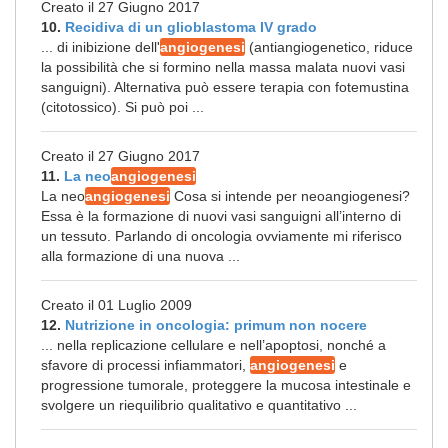
Creato il 27 Giugno 2017
10.
Recidiva di un glioblastoma IV grado
... di inibizione dell'
angiogenesi
(antiangiogenetico, riduce
la possibilità che si formino nella massa malata nuovi vasi
sanguigni). Alternativa può essere terapia con fotemustina
(citotossico). Si può poi ...
Creato il 27 Giugno 2017
11.
La neo
angiogenesi
La neo
angiogenesi
Cosa si intende per neoangiogenesi?
Essa è la formazione di nuovi vasi sanguigni all’interno di
un tessuto. Parlando di oncologia ovviamente mi riferisco
alla formazione di una nuova ...
Creato il 01 Luglio 2009
12.
Nutrizione in oncologia: primum non nocere
... nella replicazione cellulare e nell’apoptosi, nonché a
sfavore di processi infiammatori,
angiogenesi
e
progressione tumorale, proteggere la mucosa intestinale e
svolgere un riequilibrio qualitativo e quantitativo ...