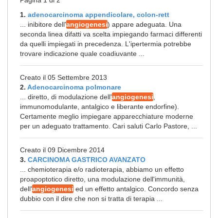
Pagina 1 di 2
1.
adenocarcinoma appendicolare, colon-rett
... inibitore dell'
angiogenesi
) appare adeguata. Una
seconda linea difatti va scelta impiegando farmaci differenti
da quelli impiegati in precedenza. L'ipertermia potrebbe
trovare indicazione quale coadiuvante ...
Creato il 05 Settembre 2013
2.
Adenocarcinoma polmonare
... diretto, di modulazione dell'
angiogenesi
,
immunomodulante, antalgico e liberante endorfine).
Certamente meglio impiegare apparecchiature moderne
per un adeguato trattamento. Cari saluti Carlo Pastore, ...
Creato il 09 Dicembre 2014
3.
CARCINOMA GASTRICO AVANZATO
... chemioterapia e/o radioterapia, abbiamo un effetto
proapoptotico diretto, una modulazione dell'immunità,
dell'
angiogenesi
ed un effetto antalgico. Concordo senza
dubbio con il dire che non si tratta di terapia ...