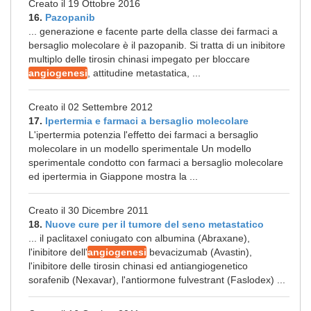
Creato il 19 Ottobre 2016
16.
Pazopanib
... generazione e facente parte della classe dei farmaci a
bersaglio molecolare è il pazopanib. Si tratta di un inibitore
multiplo delle tirosin chinasi impegato per bloccare
angiogenesi
, attitudine metastatica, ...
Creato il 02 Settembre 2012
17.
Ipertermia e farmaci a bersaglio molecolare
L'ipertermia potenzia l'effetto dei farmaci a bersaglio
molecolare in un modello sperimentale Un modello
sperimentale condotto con farmaci a bersaglio molecolare
ed ipertermia in Giappone mostra la ...
Creato il 30 Dicembre 2011
18.
Nuove cure per il tumore del seno metastatico
... il paclitaxel coniugato con albumina (Abraxane),
l'inibitore dell'
angiogenesi
bevacizumab (Avastin),
l'inibitore delle tirosin chinasi ed antiangiogenetico
sorafenib (Nexavar), l'antiormone fulvestrant (Faslodex) ...