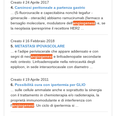
Creato il 24 Aprile 2017
4.
Carcinosi peritoneale a partenza gastric
... (5-fluorouracile e capecitabina nonchè tegafur -
gimeracile - oteracile) abbiamo ramucirumab (farmaco a
bersaglio molecolare, modulatore dell'
angiogenesi
) e, se
la neoplasia iperesprime il recettore HER2 ...
Creato il 16 Febbraio 2018
5.
METASTASI IPOVASCOLARE
... e l'adipe periviscerale che appare addensato e con
segni di neo
angiogenesi
e linfoadenopatie secondarie
nelc ontesto. Linfoadenopatie nella retrocavità degli
epiploon, in sede interaortocavale con diametro ...
Creato il 19 Aprile 2011
6.
Possibilità cura con ipertermia per GLIO
... sulle cellule ammalate anche e soprattutto la sinergia
con il trattamento in chemioterapia e/o radioterapia, la
proprietà immunomodulante e di interferenza con
l'
angiogenesi
. Un ciclo di ipertermia si ...