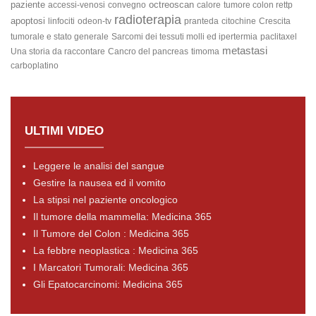
paziente
octreoscan
accessi-venosi
convegno
calore
tumore colon rettp
radioterapia
apoptosi
linfociti
odeon-tv
pranteda
citochine
Crescita
tumorale e stato generale
Sarcomi dei tessuti molli ed ipertermia
paclitaxel
metastasi
Una storia da raccontare
Cancro del pancreas
timoma
carboplatino
ULTIMI VIDEO
Leggere le analisi del sangue
Gestire la nausea ed il vomito
La stipsi nel paziente oncologico
Il tumore della mammella: Medicina 365
Il Tumore del Colon : Medicina 365
La febbre neoplastica : Medicina 365
I Marcatori Tumorali: Medicina 365
Gli Epatocarcinomi: Medicina 365