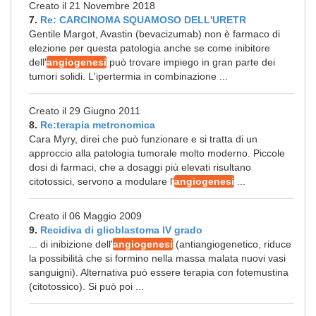
Creato il 21 Novembre 2018
7.
Re: CARCINOMA SQUAMOSO DELL'URETR
Gentile Margot, Avastin (bevacizumab) non è farmaco di
elezione per questa patologia anche se come inibitore
dell'
angiogenesi
può trovare impiego in gran parte dei
tumori solidi. L'ipertermia in combinazione ...
Creato il 29 Giugno 2011
8.
Re:terapia metronomica
Cara Myry, direi che può funzionare e si tratta di un
approccio alla patologia tumorale molto moderno. Piccole
dosi di farmaci, che a dosaggi più elevati risultano
citotossici, servono a modulare l'
angiogenesi
...
Creato il 06 Maggio 2009
9.
Recidiva di glioblastoma IV grado
... di inibizione dell'
angiogenesi
(antiangiogenetico, riduce
la possibilità che si formino nella massa malata nuovi vasi
sanguigni). Alternativa può essere terapia con fotemustina
(citotossico). Si può poi ...