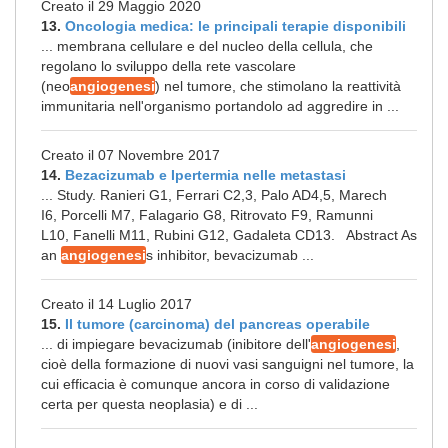
Creato il 29 Maggio 2020
13.
Oncologia medica: le principali terapie disponibili
... membrana cellulare e del nucleo della cellula, che
regolano lo sviluppo della rete vascolare
(neo
angiogenesi
) nel tumore, che stimolano la reattività
immunitaria nell'organismo portandolo ad aggredire in ...
Creato il 07 Novembre 2017
14.
Bezacizumab e Ipertermia nelle metastasi
... Study. Ranieri G1, Ferrari C2,3, Palo AD4,5, Marech
I6, Porcelli M7, Falagario G8, Ritrovato F9, Ramunni
L10, Fanelli M11, Rubini G12, Gadaleta CD13. Abstract As
an
angiogenesi
s inhibitor, bevacizumab ...
Creato il 14 Luglio 2017
15.
Il tumore (carcinoma) del pancreas operabile
... di impiegare bevacizumab (inibitore dell'
angiogenesi
,
cioè della formazione di nuovi vasi sanguigni nel tumore, la
cui efficacia è comunque ancora in corso di validazione
certa per questa neoplasia) e di ...