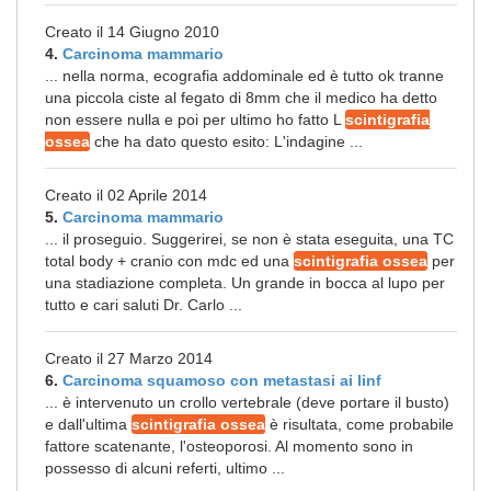
Creato il 14 Giugno 2010
4.
Carcinoma mammario
... nella norma, ecografia addominale ed è tutto ok tranne
una piccola ciste al fegato di 8mm che il medico ha detto
non essere nulla e poi per ultimo ho fatto L
scintigrafia
ossea
che ha dato questo esito: L'indagine ...
Creato il 02 Aprile 2014
5.
Carcinoma mammario
... il proseguio. Suggerirei, se non è stata eseguita, una TC
total body + cranio con mdc ed una
scintigrafia ossea
per
una stadiazione completa. Un grande in bocca al lupo per
tutto e cari saluti Dr. Carlo ...
Creato il 27 Marzo 2014
6.
Carcinoma squamoso con metastasi ai linf
... è intervenuto un crollo vertebrale (deve portare il busto)
e dall'ultima
scintigrafia ossea
è risultata, come probabile
fattore scatenante, l'osteoporosi. Al momento sono in
possesso di alcuni referti, ultimo ...