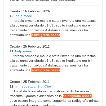
Creato il 16 Febbraio 2026
10.
help meee
... terapia ormonale ma le è stata rinvenuta una metastasi
alla colonna vertebrale d1-c3 , subito irradiata e ora è in
trattamento con xeloda.A distanza di sei mesi ora ha
effettuato una
scintigrafia ossea
...
Creato il 25 Febbraio 2011
11.
help meee
... terapia ormonale ma le è stata rinvenuta una metastasi
alla colonna vertebrale d1-c3 , subito irradiata e ora è in
trattamento con xeloda.A distanza di sei mesi ora ha
effettuato una
scintigrafia ossea
...
Creato il 25 Febbraio 2011
12.
In risposta al Sig. Ciro
... il post da lei inviato senza i dati sensibili che aveva
trascritto. Quanto evidenziato dalla
scintigrafia ossea
deve essere integrato come suggerito da radiografie mirate
nelle zone di iperaccumulo del ...