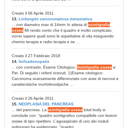
Creato il 06 Aprile 2011
13.
Linfangite carcinomatosa metastatica
... con diametro max di 14mm In attesa di
scintigrafia
ossea
Mi rendo conto che il quadro è molto complicato,
vorrei sapere quali sono le aspettative di vita eseguendo
chemio terapia e radio terapia e se ...
Creato il 27 Febbraio 2018
14.
linfoadenopatie
... con contrasto, Esame Citologico,
Scintigrafia ossea
e
Pet. Di seguito i referti ricevuti. 1)Esame citologico:
Carcinoma scarsamente differenziato con aree di necrosi e
caratteristiche morfofenotipiche ...
Creato il 26 Aprile 2011
15.
NEOPLASIA DEL PANCREAS
... del pancreas. La
scintigrafia ossea
total body si
conclude con: "quadro scintigrafico compatibile con lesioni
ossee di tipo ripetitivo. L'agoaspirato di uno dei noduli
polmonari ha evidenziato: "quadro ...