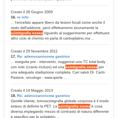
Creato il 28 Giugno 2009
16.
re info
... l'encefalo appare libero da lesioni focali come anche il
resto dell'addome, però effettueremo sicuramente la
scintigrafia ossea
.riguardo al suggerimento per effettuare
altro ciclo di chemio mi parla di carboplatino,ma ...
Creato il 29 Novembre 2011
17.
Re: adenocarcinoma gastrico
... eseguita pre - intervento, suggerirei una TC total body
con mdc (cranio incluso) ed una
scintigrafia ossea
per
una adeguata stadiazione completa. Cari saluti Dr. Carlo
Pastore, oncologo - www.iperte ...
Creato il 14 Maggio 2013
18.
Re: adenocarcinoma gastrico
Gentile Utente, tomoscintigrafia globale corporea è il modo
esteso di definire la PET. La
scintigrafia ossea
è cosa
diversa impiegando mezzo di contrasto di natura differente
e specifico per lo scheletro. ...