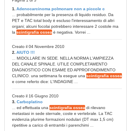
Pagina 1 di 3
1.
Adenocarcinoma polmonare non a piccole c
... probabilmente per la presenza di liquido residuo. Da
PET e TAC total body è escluso l'interessamento di altri
organi; alcuni focolai potrebbero interessare 2 costole ma
la
scintigrafia ossea
è negativa. Vorrei ...
Creato il 04 Novembre 2010
2.
AIUTO !!!
... MIDOLLARE IN SEDE. NELLA NORMA L'AMPIEZZA
DEL CANALE SPINALE. UTILE COMPLETAMENTO
DIAGNOSTICO CON ESAME ED APPROFONDIMENTO
CLINICO. una settimana fa esegue una
scintigrafia ossea
e come referto dice: L'INDAGINE ...
Creato il 16 Giugno 2010
3.
Carboplatino
... ed effettuata una
scintigrafia ossea
di rilevano
metastasi in sede sternale, coste e vertebrale. La TAC
evidenzia plurime formazioni nodulari (DT max 1,5 cm)
ripetitive a carico di entrambi i parenchimi ...