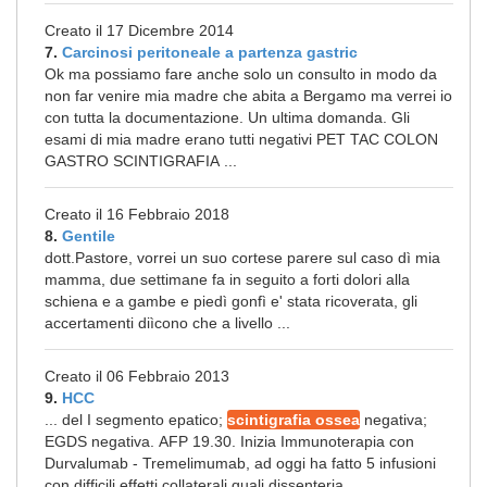
Creato il 17 Dicembre 2014
7.
Carcinosi peritoneale a partenza gastric
Ok ma possiamo fare anche solo un consulto in modo da
non far venire mia madre che abita a Bergamo ma verrei io
con tutta la documentazione. Un ultima domanda. Gli
esami di mia madre erano tutti negativi PET TAC COLON
GASTRO SCINTIGRAFIA ...
Creato il 16 Febbraio 2018
8.
Gentile
dott.Pastore, vorrei un suo cortese parere sul caso dì mia
mamma, due settimane fa in seguito a forti dolori alla
schiena e a gambe e piedì gonfì e' stata ricoverata, gli
accertamenti diìcono che a livello ...
Creato il 06 Febbraio 2013
9.
HCC
... del I segmento epatico;
scintigrafia ossea
negativa;
EGDS negativa. AFP 19.30. Inizia Immunoterapia con
Durvalumab - Tremelimumab, ad oggi ha fatto 5 infusioni
con difficili effetti collaterali quali dissenteria, ...