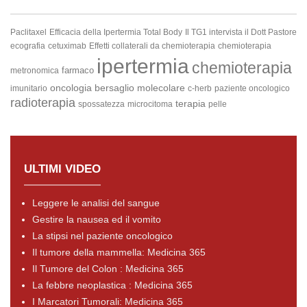
Paclitaxel
Efficacia della Ipertermia Total Body
Il TG1 intervista il Dott Pastore
ecografia
cetuximab
Effetti collaterali da chemioterapia
chemioterapia
ipertermia
chemioterapia
farmaco
metronomica
oncologia
bersaglio molecolare
imunitario
c-herb
paziente oncologico
radioterapia
terapia
spossatezza
microcitoma
pelle
ULTIMI VIDEO
Leggere le analisi del sangue
Gestire la nausea ed il vomito
La stipsi nel paziente oncologico
Il tumore della mammella: Medicina 365
Il Tumore del Colon : Medicina 365
La febbre neoplastica : Medicina 365
I Marcatori Tumorali: Medicina 365