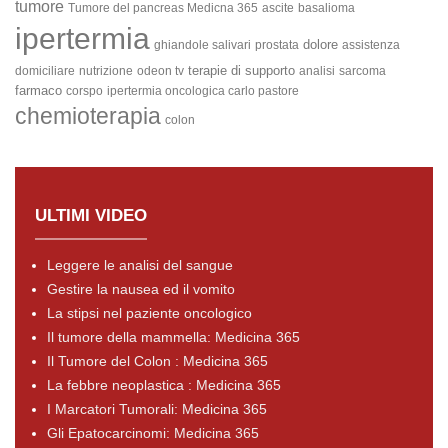
tumore
Tumore del pancreas
Medicna 365
ascite
basalioma
ipertermia
dolore
ghiandole salivari
prostata
assistenza
terapie di supporto
domiciliare
nutrizione
odeon tv
analisi
sarcoma
farmaco
corspo
ipertermia oncologica carlo pastore
chemioterapia
colon
ULTIMI VIDEO
Leggere le analisi del sangue
Gestire la nausea ed il vomito
La stipsi nel paziente oncologico
Il tumore della mammella: Medicina 365
Il Tumore del Colon : Medicina 365
La febbre neoplastica : Medicina 365
I Marcatori Tumorali: Medicina 365
Gli Epatocarcinomi: Medicina 365