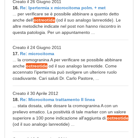
Creato il 26 Giugno 2011
16.
Re: Ipertermia x microcitoma polm. + met
... per verificare se è possibile abbinare a quanto detto
anche dell'
octreotide
(od il suo analogo lanreotide). Le
altre metodiche indicate nel post non hanno riscontro in
questa patologia. Per un appuntamento ...
Creato il 24 Giugno 2011
17.
Re: microcitoma
... la cromogranina A per verificare se possibile abbinare
anche
octreotide
od il suo analogo lanreotide. Come
accennato l'ipertermia può svolgere un ulteriore ruolo
coadiuvante. Cari saluti Dr. Carlo Pastore, ...
Creato il 30 Aprile 2012
18.
Re: Microcitoma trattamento II linea
... stata dosata, utile dosare la cromogranina A con un
prelievo ematico. La positività di tale marker con un valore
superiore a 100 pone indicazione all'aggiunta di
octreotide
(od il suo analogo lanreotide) ...