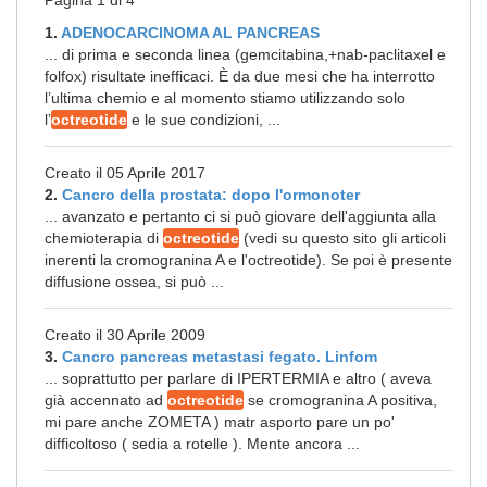
Pagina 1 di 4
1.
ADENOCARCINOMA AL PANCREAS
... di prima e seconda linea (gemcitabina,+nab-paclitaxel e
folfox) risultate inefficaci. È da due mesi che ha interrotto
l’ultima chemio e al momento stiamo utilizzando solo
l’
octreotide
e le sue condizioni, ...
Creato il 05 Aprile 2017
2.
Cancro della prostata: dopo l'ormonoter
... avanzato e pertanto ci si può giovare dell'aggiunta alla
chemioterapia di
octreotide
(vedi su questo sito gli articoli
inerenti la cromogranina A e l'octreotide). Se poi è presente
diffusione ossea, si può ...
Creato il 30 Aprile 2009
3.
Cancro pancreas metastasi fegato. Linfom
... soprattutto per parlare di IPERTERMIA e altro ( aveva
già accennato ad
octreotide
se cromogranina A positiva,
mi pare anche ZOMETA ) matr asporto pare un po'
difficoltoso ( sedia a rotelle ). Mente ancora ...