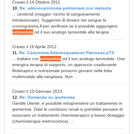
Creato il 14 Ottobre 2011
10.
Re: adenocarcinoma polmonare con metasta
... cerebrali (maggior rischio di sanguinamento
intralesionale). Suggerirei di dosare nel sangue la
cromogranina A per verificare se è possibile aggiungere
octreotide
od il suo analogo lanreotide alla terapia ...
Creato il 16 Aprile 2012
11.
Re: Carcinoma Adenosquamoso Pancreas pT3
... trattare con
octreotide
od il suo analogo lanreotide. Una
energica terapia di supporto, un approccio coadiuvante
fitoterapico e nutrizionale possono giovare nella lotta
multimodale alla neoplasia. Non ...
Creato il 10 Gennaio 2013
12.
Re: Domanda su ipertermia
Gentile Utente, è possibile intraprendere un trattamento in
ipertermia. Date le condizioni renali si potrebbe pensare di
associare un trattamento chemioterapico a basso dosaggio
(chemioterapia metronomica). ...