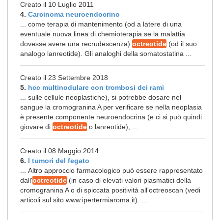
Creato il 10 Luglio 2011
4.
Carcinoma neuroendocrino
... come terapia di mantenimento (od a latere di una
eventuale nuova linea di chemioterapia se la malattia
dovesse avere una recrudescenza)
octreotide
(od il suo
analogo lanreotide). Gli analoghi della somatostatina ...
Creato il 23 Settembre 2018
5.
hcc multinodulare con trombosi dei rami
... sulle cellule neoplastiche), si potrebbe dosare nel
sangue la cromogranina A per verificare se nella neoplasia
è presente componente neuroendocrina (e ci si può quindi
giovare di
octreotide
o lanreotide), ...
Creato il 08 Maggio 2014
6.
I tumori del fegato
... Altro approccio farmacologico può essere rappresentato
dall'
octreotide
(in caso di elevati valori plasmatici della
cromogranina A o di spiccata positività all'octreoscan (vedi
articoli sul sito www.ipertermiaroma.it). ...