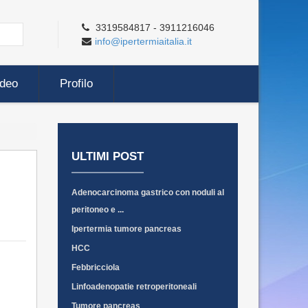
3319584817 - 3911216046
info@ipertermiaitalia.it
ideo
Profilo
ULTIMI POST
Adenocarcinoma gastrico con noduli al
peritoneo e ...
Ipertermia tumore pancreas
HCC
Febbricciola
Linfoadenopatie retroperitoneali
Tumore pancreas