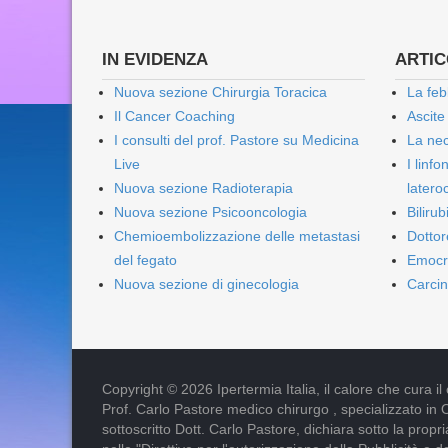
IN EVIDENZA
ARTICO
Nuova sezione Chirurgia Toracica
La feb
Il Cancer Coaching
Ascite
I consulti del prof. Pastore su Medicina
La nec
Live
I linf
Nuova sezione Radioterapia
lateroc
Nuova sezione Psicooncologia
Biliru
Chemioembolizzazione delle metastasi
Dottor
del fegato
Emocr
Nuova sezione di ginecologia
Carcin
Copyright © 2026 Ipertermia Italia, il calore che cura il can
Prof. Carlo Pastore medico chirurgo , specializzato in 
sottoscritto Dott. Carlo Pastore, dichiara sotto la pro