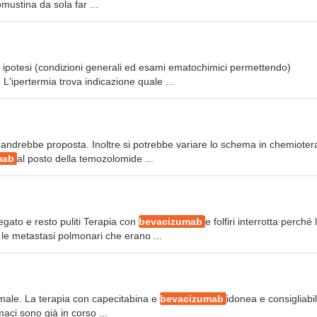
mustina da sola far ...
e le ipotesi (condizioni generali ed esami ematochimici permettendo)
. L'ipertermia trova indicazione quale ...
, andrebbe proposta. Inoltre si potrebbe variare lo schema in chemioter
mab
al posto della temozolomide ...
gato e resto puliti Terapia con
bevacizumab
e folfiri interrotta perché 
le metastasi polmonari che erano ...
timale. La terapia con capecitabina e
bevacizumab
idonea e consigliabil
maci sono già in corso ...