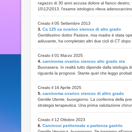
ragazzo di 30 anni accusa dolore al fianco destro,
15\12\2013. l'esame istologico rileva adenocarcin
Creato il 05 Settembre 2013
3.
Ca 125 ca ovarico sieroso di alto grado
Gentilissimo dottor Pastore, mia madre è stata ope
adiuvante, ha completato altri due cicli di CT dopo l
Creato il 01 Marzo 2025
4.
carcinoma ovarico sieroso alto grado sta
Buonasera. In realtà tutto dipende dalla istologia 
riguarda la prognosi. Stante quel che leggo probab
Creato il 16 Aprile 2025
5.
carcinoma ovarico sieroso di altro grado
Gentile Utente, buongiorno. La conferma della pr
strategia terapeutica. Una prima valutazione chirurgi
Creato il 12 Ottobre 2023
6.
Carcinosi peritoneale a partenza gastric
Gentile Veronica, buongiorno. Se torniamo all'onc