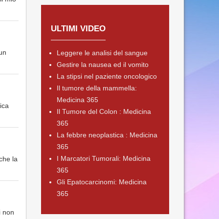
ULTIMI VIDEO
 un
Leggere le analisi del sangue
Gestire la nausea ed il vomito
La stipsi nel paziente oncologico
Il tumore della mammella:
Medicina 365
ica
Il Tumore del Colon : Medicina
365
La febbre neoplastica : Medicina
365
I Marcatori Tumorali: Medicina
che la
365
Gli Epatocarcinomi: Medicina
365
i non