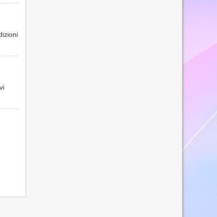
izioni
vi