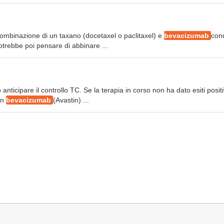
na combinazione di un taxano (docetaxel o paclitaxel) e
bevacizumab
cond
trebbe poi pensare di abbinare ...
ticipare il controllo TC. Se la terapia in corso non ha dato esiti positi
on
bevacizumab
(Avastin) ...