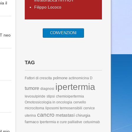
intratoracica HITHOT
a il
Filippo Lococo
CONVENZIONI
CT neo
TAG
polmone
Fattori di crescita
actinomicina D
ipertermia
tumore
diagnosi
levosulpiride
stipsi
chemioipertermia
Omotossicologia in oncologia
cervello
microcitoma
liposomi termosensibili
cervice
cancro
metastasi
chirurgia
uterina
farmaco
Ipertermia e cure palliative
cetuximab
il mio