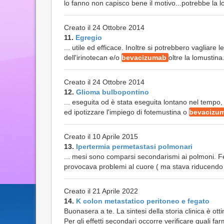
lo fanno non capisco bene il motivo...potrebbe la lo
Creato il 24 Ottobre 2014
11.
Egregio
... utile ed efficace. Inoltre si potrebbero vagliar
dell'irinotecan e/o
bevacizumab
oltre la lomustina
Creato il 24 Ottobre 2014
12.
Glioma bulbopontino
... eseguita od è stata eseguita lontano nel tempo
ed ipotizzare l'impiego di fotemustina o
bevacizu
Creato il 10 Aprile 2015
13.
Ipertermia permetastasi polmonari
... mesi sono comparsi secondarismi ai polmoni. Fe
provocava problemi al cuore ( ma stava riducendo 
Creato il 21 Aprile 2022
14.
K colon metastatico peritoneo e fegato
Buonasera a te. La sintesi della storia clinica è ot
Per gli effetti secondari occorre verificare quali far