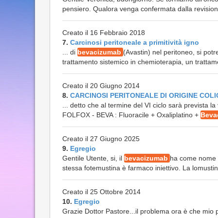
pensiero. Qualora venga confermata dalla revisione i
Creato il 16 Febbraio 2018
7.
Carcinosi peritoneale a primitività igno
... di
bevacizumab
(Avastin) nel peritoneo, si pot
trattamento sistemico in chemioterapia, un trattame
Creato il 20 Giugno 2014
8.
CARCINOSI PERITONEALE DI ORIGINE COLI
... detto che al termine del VI ciclo sarà prevista 
FOLFOX - BEVA : Fluoracile + Oxaliplatino +
Beva
Creato il 27 Giugno 2025
9.
Egregio
Gentile Utente, si, il
bevacizumab
ha come nome c
stessa fotemustina è farmaco iniettivo. La lomusti
Creato il 25 Ottobre 2014
10.
Egregio
Grazie Dottor Pastore...il problema ora è che mio pad