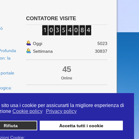
CONTATORE VISITE
uò
Oggi
5023
Profunda
Settimana
30837
on: la
45
 portale
Online
logica:
sito usa i cookie per assicurarti la migliore esperienza di
zione
Cookie policy
Privacy policy
Rifiuta
Accetta tutti i cookie
 info@ipertermiaitalia.it tel. 331/9584817 . Il
ito è diramato nel rispetto delle Linee Guida contenute
zioni Cookie: