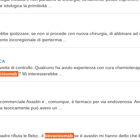
stologica la primitività ...
rebbe ipotizzare, se non si procede con nuova chirurgia, di abbinare ad
nto locoregionale di ipertermia ...
CA
la visita di controllo. Qualcuno ha avuto esperienza con cura chemioterap
cizumab
? Mi interesserebbe ...
ommerciale Avastin e , comunque, è farmaco per via endovenosa. An
na teoricamente può avere un ...
re rifiuta le flebo...il
bevacizumab
se è avastin mi hanno detto che l