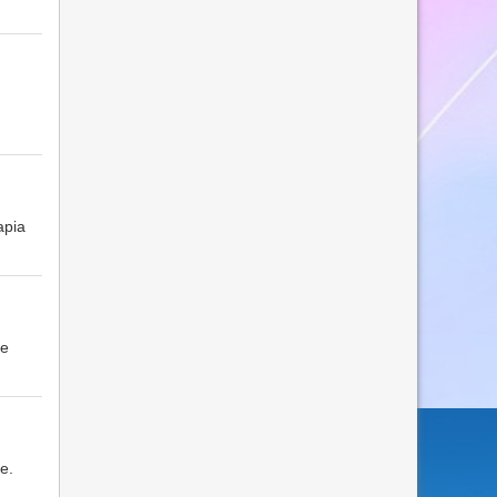
apia
le
e.