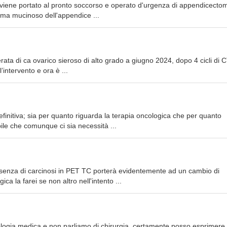
 viene portato al pronto soccorso e operato d'urgenza di appendicectomi
oma mucinoso dell'appendice ...
rata di ca ovarico sieroso di alto grado a giugno 2024, dopo 4 cicli di 
’intervento e ora è ...
definitiva; sia per quanto riguarda la terapia oncologica che per quanto
ile che comunque ci sia necessità ...
esenza di carcinosi in PET TC porterà evidentemente ad un cambio di
ca la farei se non altro nell'intento ...
ologia medica e non parliamo di chirurgia, certamente posso esprimere 