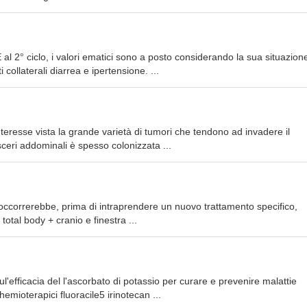
al 2° ciclo, i valori ematici sono a posto considerando la sua situazion
 collaterali diarrea e ipertensione. ...
eresse vista la grande varietà di tumori che tendono ad invadere il
isceri addominali è spesso colonizzata ...
, occorrerebbe, prima di intraprendere un nuovo trattamento specifico,
tal body + cranio e finestra ...
l'efficacia del l'ascorbato di potassio per curare e prevenire malattie
emioterapici fluoracile5 irinotecan ...