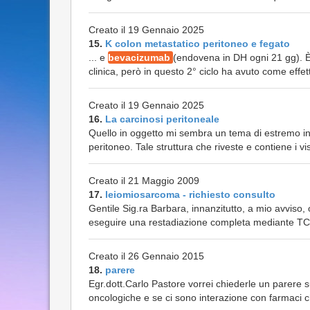
Creato il 19 Gennaio 2025
15.
K colon metastatico peritoneo e fegato
... e
bevacizumab
(endovena in DH ogni 21 gg). È 
clinica, però in questo 2° ciclo ha avuto come effetti
Creato il 19 Gennaio 2025
16.
La carcinosi peritoneale
Quello in oggetto mi sembra un tema di estremo int
peritoneo. Tale struttura che riveste e contiene i v
Creato il 21 Maggio 2009
17.
leiomiosarcoma - richiesto consulto
Gentile Sig.ra Barbara, innanzitutto, a mio avviso
eseguire una restadiazione completa mediante TC to
Creato il 26 Gennaio 2015
18.
parere
Egr.dott.Carlo Pastore vorrei chiederle un parere su
oncologiche e se ci sono interazione con farmaci ch