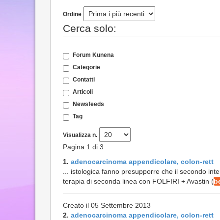
Ordine
Cerca solo:
Forum Kunena
Categorie
Contatti
Articoli
Newsfeeds
Tag
Visualizza n.
Pagina 1 di 3
1.
adenocarcinoma appendicolare, colon-rett
... istologica fanno presupporre che il secondo int
terapia di seconda linea con FOLFIRI + Avastin (
b
Creato il 05 Settembre 2013
2.
adenocarcinoma appendicolare, colon-rett