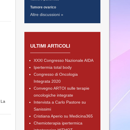
Tumore ovarico
Altre discussioni »
ULTIMI ARTICOLI
XXXI Congresso Nazionale AIDA
Ipertermia total body
Congresso di Oncologia
Integrata 2020
Convegno ARTOI sulle terapie
oncologiche integrate
 La
Intervista a Carlo Pastore su
Sanissimi
Cristiana Aperio su Medicina365
Chemioterapia ipertermica