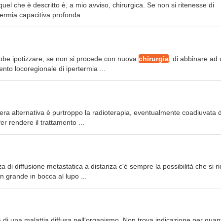
uel che è descritto è, a mio avviso, chirurgica. Se non si ritenesse di
termia capacitiva profonda ...
rebbe ipotizzare, se non si procede con nuova
chirurgia
, di abbinare ad
nto locoregionale di ipertermia ...
 vera alternativa è purtroppo la radioterapia, eventualmente coadiuvata 
r rendere il trattamento ...
di diffusione metastatica a distanza c'è sempre la possibilità che si r
un grande in bocca al lupo ...
a di una malattia diffusa nell'organismo. Non trova indicazione per quan