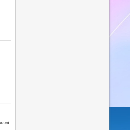
o
a
buoni