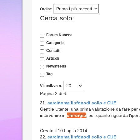
Ordine
Cerca solo:
Forum Kunena
Categorie
Contatti
Articoli
Newsfeeds
Tag
Visualizza n.
Pagina 2 di 6
21.
carcinoma linfonodi collo e CUE
Gentile Utente, una prima valutazione da fare per q
intervenire in
chirurgia
, per quanto riguarda l'iper
Creato il 10 Luglio 2014
22.
carcinoma linfonodi collo e CUE