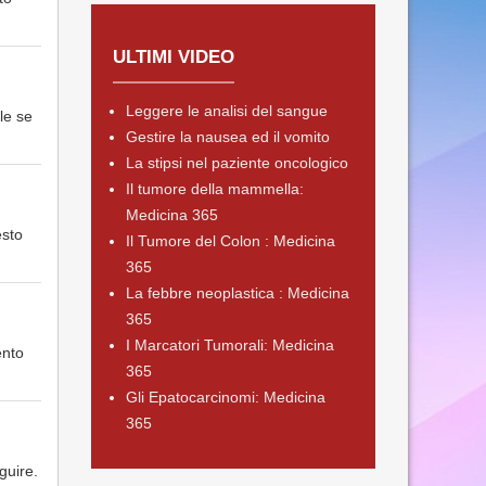
ULTIMI VIDEO
Leggere le analisi del sangue
le se
Gestire la nausea ed il vomito
La stipsi nel paziente oncologico
Il tumore della mammella:
Medicina 365
esto
Il Tumore del Colon : Medicina
365
La febbre neoplastica : Medicina
365
I Marcatori Tumorali: Medicina
ento
365
Gli Epatocarcinomi: Medicina
365
guire.