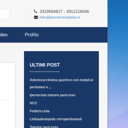
3319584817 - 3911216046
info@ipertermiaitalia.it
ideo
Profilo
ULTIMI POST
Adenocarcinoma gastrico con noduli al
peritoneo e ...
Ipertermia tumore pancreas
HCC
Febbricciola
Linfoadenopatie retroperitoneali
Tumore pancreas