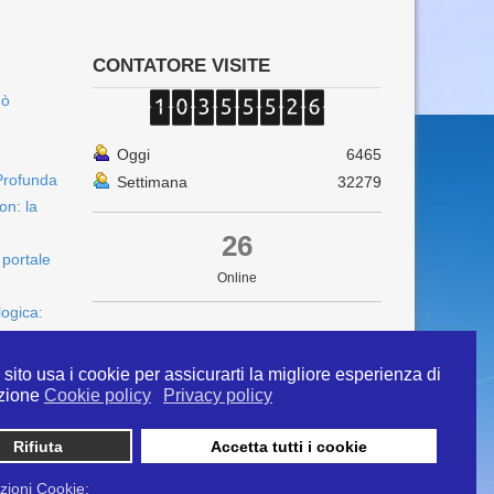
CONTATORE VISITE
uò
Oggi
6465
Profunda
Settimana
32279
on: la
26
 portale
Online
logica:
sito usa i cookie per assicurarti la migliore esperienza di
zione
Cookie policy
Privacy policy
Rifiuta
Accetta tutti i cookie
 info@ipertermiaitalia.it tel. 331/9584817 . Il
ito è diramato nel rispetto delle Linee Guida contenute
zioni Cookie: