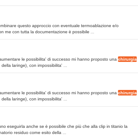
e combinare questo approccio con eventuale termoablazione e/o
n me con tutta la documentazione è possibile ...
per aumentare le possibilita' di successo mi hanno proposto una
chirurgia
ella laringe), con impossibilita' ...
per aumentare le possibilita' di successo mi hanno proposto una
chirurgia
ella laringe), con impossibilita' ...
o eseguirla anche se è possibile che più che alla clip in titanio la
torio residuo come esito della ...