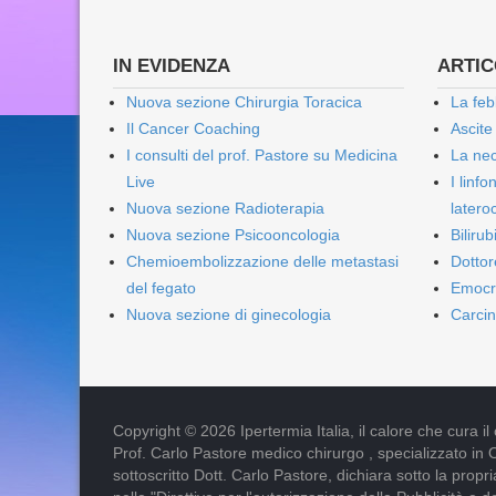
IN EVIDENZA
ARTICO
Nuova sezione Chirurgia Toracica
La feb
Il Cancer Coaching
Ascite
I consulti del prof. Pastore su Medicina
La nec
Live
I linf
Nuova sezione Radioterapia
lateroc
Nuova sezione Psicooncologia
Biliru
Chemioembolizzazione delle metastasi
Dottor
del fegato
Emocr
Nuova sezione di ginecologia
Carcin
Copyright © 2026 Ipertermia Italia, il calore che cura il can
Prof. Carlo Pastore medico chirurgo , specializzato in 
sottoscritto Dott. Carlo Pastore, dichiara sotto la pro