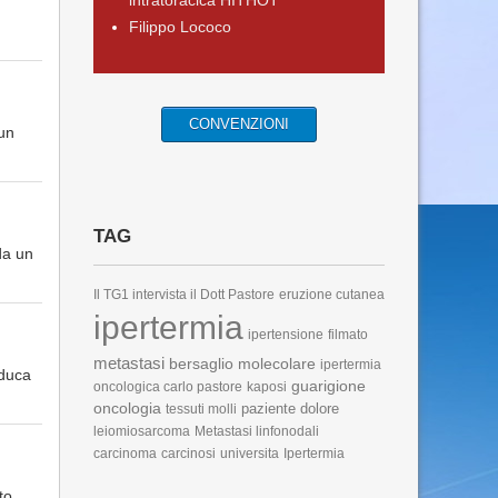
intratoracica HITHOT
Filippo Lococo
CONVENZIONI
 un
TAG
da un
Il TG1 intervista il Dott Pastore
eruzione cutanea
ipertermia
ipertensione
filmato
metastasi
bersaglio molecolare
ipertermia
iduca
guarigione
oncologica carlo pastore
kaposi
oncologia
paziente
dolore
tessuti molli
leiomiosarcoma
Metastasi linfonodali
carcinoma
carcinosi
universita
Ipertermia
to