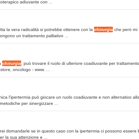
terapico adiuvante con ...
itta la vera radicalità si potrebbe ottenere con la
chirurgia
che però mi
ngono un trattamento palliativo ...
la
chirurgia
, può trovare il ruolo di ulteriore coadiuvante per trattament
astore, oncologo - www. ...
inica l'ipertermia può giocare un ruolo coadiuvante e non alternativo all
metodiche per sinergizzare ...
rei domandarle se in questo caso con la ipertermia ci possono essere 
er la sua attenzione e ...