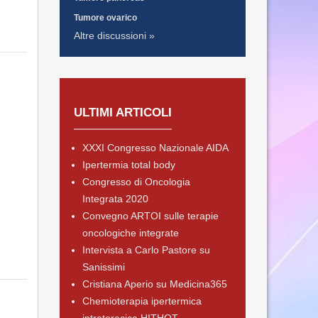
Tumore ovarico
Altre discussioni »
ULTIMI ARTICOLI
XXXI Congresso Nazionale AIDA
Ipertermia total body
Congresso di Oncologia
Integrata 2020
Convegno ARTOI sulle terapie
oncologiche integrate
Intervista a Carlo Pastore su
Sanissimi
Cristiana Aperio su Medicina365
Chemioterapia ipertermica