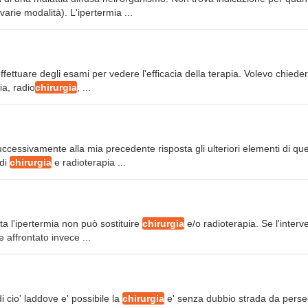
varie modalità). L'ipertermia ...
ffettuare degli esami per vedere l'efficacia della terapia. Volevo chieder
ia, radio
chirurgia
, ...
ccessivamente alla mia precedente risposta gli ulteriori elementi di qu
 di
chirurgia
e radioterapia ...
tta l'ipertermia non può sostituire
chirurgia
e/o radioterapia. Se l'interv
 affrontato invece ...
 di cio' laddove e' possibile la
chirurgia
e' senza dubbio strada da perse