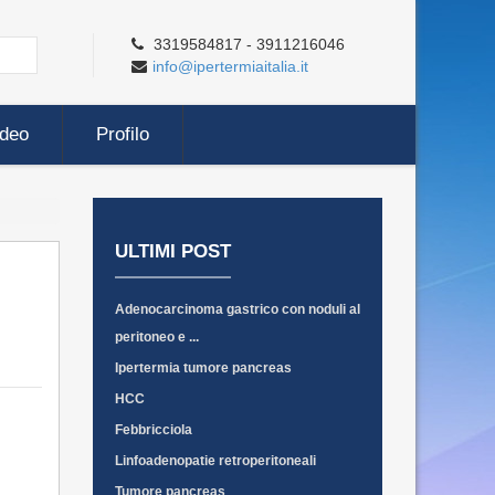
3319584817 - 3911216046
info@ipertermiaitalia.it
ideo
Profilo
ULTIMI POST
Adenocarcinoma gastrico con noduli al
peritoneo e ...
Ipertermia tumore pancreas
HCC
Febbricciola
Linfoadenopatie retroperitoneali
Tumore pancreas