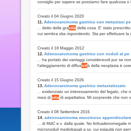
consiglio per sapere se possiamo fare qualcosa o 
Creato il 04 Giugno 2020
11.
Adenocarcinoma gastrico con metastasi pe
... detto della gra
vità
della cosa. E' stato prescritt
cui sembra stia rispondendo. Sta per effettuare la q
Creato il 18 Maggio 2012
12.
Adenocarcinoma gastrico con noduli al pe
... ha portato dei vantaggi considerevoli pur se non i
l'atteggiamento di diffus
ivit
à della neoplasia è coer
Creato il 15 Giugno 2026
13.
Adenocarcinoma gastrico metastatizzato
... evidenziato un interessamento del fegato, che 
mesi di
vita
di aspettativa. Mi sorprende che non vo
Creato il 08 Settembre 2016
14.
adenocarcinoma muccinoso appendicolare
... di MdC e.v. dalla quale: No linfoadenomegalie m
micronoduli mediobasali a sx, cui esiguità non perme