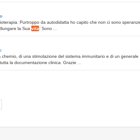
 o
adioterapia. Purtroppo da autodidatta ho capito che non ci sono speranz
 allungare la Sua
vita
. Sono ...
c
alla chemio, di una stimolazione del sistema immunitario e di un generale
tutta la documentazione clinica. Grazie ...