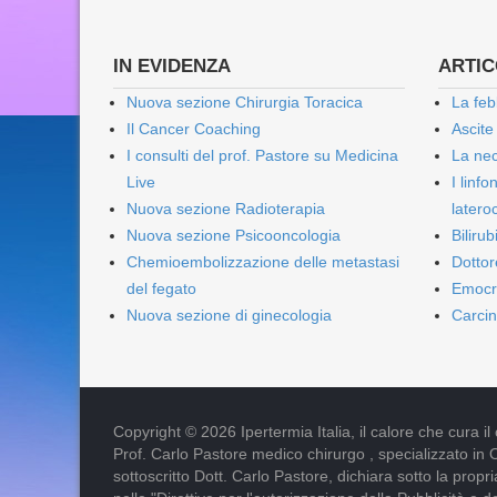
IN EVIDENZA
ARTICO
Nuova sezione Chirurgia Toracica
La feb
Il Cancer Coaching
Ascite
I consulti del prof. Pastore su Medicina
La nec
Live
I linf
Nuova sezione Radioterapia
lateroc
Nuova sezione Psicooncologia
Biliru
Chemioembolizzazione delle metastasi
Dottor
del fegato
Emocr
Nuova sezione di ginecologia
Carcin
Copyright © 2026 Ipertermia Italia, il calore che cura il can
Prof. Carlo Pastore medico chirurgo , specializzato in 
sottoscritto Dott. Carlo Pastore, dichiara sotto la pro