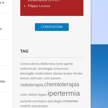
intratoracica HITHOT
i è
Filippo Lococo
CONVENZIONI
vo
TAG
cervice uterina
Metformina come agente
oncologia
antitumorale
comunicare
bersaglio molecolare
stampa terapia
ftorafur
tumore dell'ovaio
carlo pastore
isto
chemioterapia
radioterapia
ipertermia
dolore
fegato
colon
metastasi
psicologia
paziente oncologico
imatinib
psicoterapia