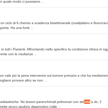
in quale modo ci possiamo ...
o un ciclo di 6 chemio a scadenza bisettimanale (oxaliplatino e fluororaci
uinta. Ha una forte ...
n tutti i Pazienti. Affrontando nello specifico la condizione clinica in og
ente con le risultanze ...
non vale più la pena intervenire sul tumore primario e che ha mediamen
gliano provare altro se non ...
ediastiniche. No lesioni parenchimali polmonari con atti
vità
a dx; 2
tte sicuro giudizio diagnostico.(utile ...