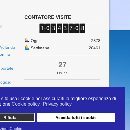
CONTATORE VISITE
uò
Oggi
2578
Profunda
Settimana
20461
on: la
27
 portale
Online
logica:
sito usa i cookie per assicurarti la migliore esperienza di
zione
Cookie policy
Privacy policy
Rifiuta
Accetta tutti i cookie
 info@ipertermiaitalia.it tel. 331/9584817 . Il
ito è diramato nel rispetto delle Linee Guida contenute
zioni Cookie: