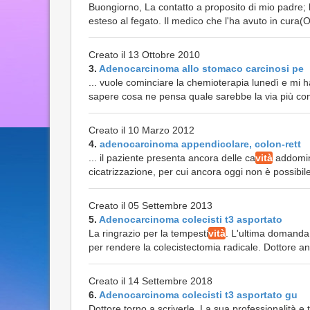
Buongiorno, La contatto a proposito di mio padre; lo
esteso al fegato. Il medico che l'ha avuto in cura(O
Creato il 13 Ottobre 2010
3.
Adenocarcinoma allo stomaco carcinosi pe
... vuole cominciare la chemioterapia lunedì e mi h
sapere cosa ne pensa quale sarebbe la via più con
Creato il 10 Marzo 2012
4.
adenocarcinoma appendicolare, colon-rett
... il paziente presenta ancora delle ca
vità
addomina
cicatrizzazione, per cui ancora oggi non è possibile
Creato il 05 Settembre 2013
5.
Adenocarcinoma colecisti t3 asportato
La ringrazio per la tempesti
vità
. L'ultima domanda:
per rendere la colecistectomia radicale. Dottore anc
Creato il 14 Settembre 2018
6.
Adenocarcinoma colecisti t3 asportato gu
Dottore torno a scriverle. La sua professionalità e