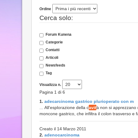
Ordine
Cerca solo:
Forum Kunena
Categorie
Contatti
Articoli
Newsfeeds
Tag
Visualizza n.
Pagina 1 di 6
1.
adecarcinoma gastrico plurioperato con m
... All'esplorazione della c
avit
à non si apprezzano m
moncone gastrico, che infiltra il colon trasverso e 
Creato il 14 Marzo 2011
2.
adenocarcinoma