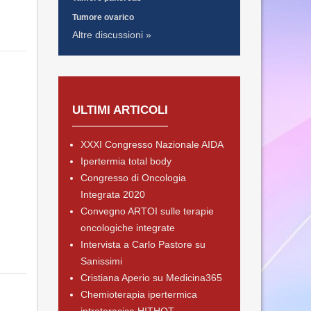
Tumore ovarico
Altre discussioni »
ULTIMI ARTICOLI
XXXI Congresso Nazionale AIDA
Ipertermia total body
Congresso di Oncologia
Integrata 2020
Convegno ARTOI sulle terapie
oncologiche integrate
Intervista a Carlo Pastore su
Sanissimi
Cristiana Aperio su Medicina365
Chemioterapia ipertermica