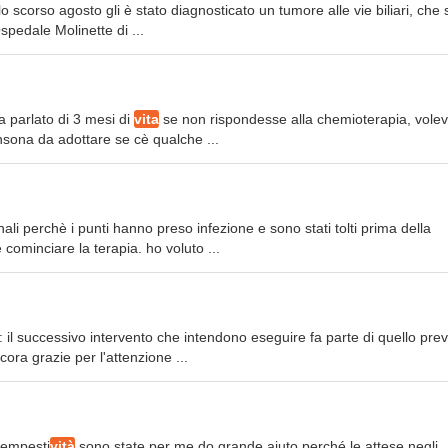
 scorso agosto gli è stato diagnosticato un tumore alle vie biliari, che s
spedale Molinette di ...
a parlato di 3 mesi di
vita
se non rispondesse alla chemioterapia, vole
sona da adottare se cè qualche ...
li perchè i punti hanno preso infezione e sono stati tolti prima della
 cominciare la terapia. ho voluto ...
 il successivo intervento che intendono eseguire fa parte di quello prev
ora grazie per l'attenzione ...
 tempesti
vità
sono state per me do grande aiuto perché le attese negli