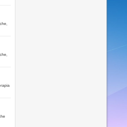
che,
che,
erapia
che