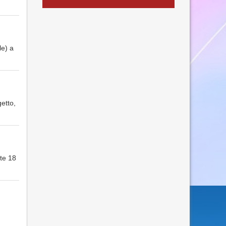
le) a
getto,
te 18