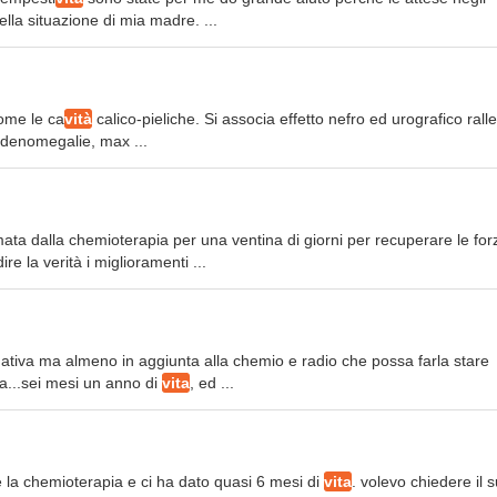
lla situazione di mia madre. ...
come le ca
vità
calico-pieliche. Si associa effetto nefro ed urografico rall
a adenomegalie, max ...
ata dalla chemioterapia per una ventina di giorni per recuperare le for
ire la verità i miglioramenti ...
ernativa ma almeno in aggiunta alla chemio e radio che possa farla stare
a...sei mesi un anno di
vita
, ed ...
are la chemioterapia e ci ha dato quasi 6 mesi di
vita
. volevo chiedere il 