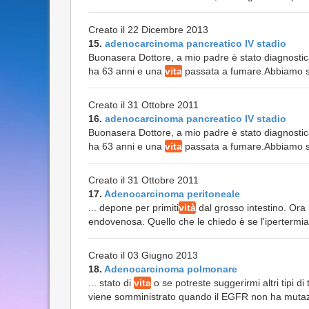
Creato il 22 Dicembre 2013
15.
adenocarcinoma pancreatico IV stadio
Buonasera Dottore, a mio padre è stato diagnostic
ha 63 anni e una
vita
passata a fumare.Abbiamo sen
Creato il 31 Ottobre 2011
16.
adenocarcinoma pancreatico IV stadio
Buonasera Dottore, a mio padre è stato diagnostic
ha 63 anni e una
vita
passata a fumare.Abbiamo sen
Creato il 31 Ottobre 2011
17.
Adenocarcinoma peritoneale
... depone per primiti
vità
dal grosso intestino. Ora 
endovenosa. Quello che le chiedo è se l'ipertermia 
Creato il 03 Giugno 2013
18.
Adenocarcinoma polmonare
... stato di
vita
o se potreste suggerirmi altri tipi d
viene somministrato quando il EGFR non ha mutazio