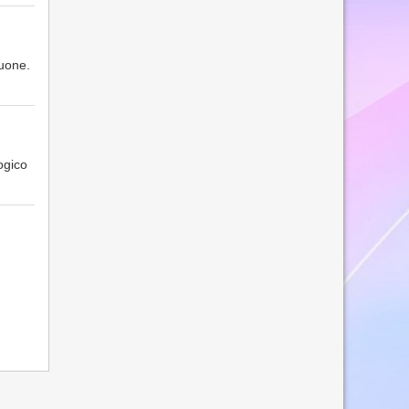
buone.
logico