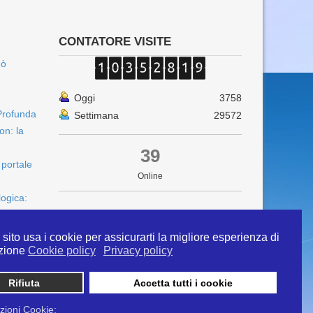
CONTATORE VISITE
uò
Oggi
3758
Profunda
Settimana
29572
on: la
39
 portale
Online
logica:
sito usa i cookie per assicurarti la migliore esperienza di
zione
Cookie policy
Privacy policy
Rifiuta
Accetta tutti i cookie
 info@ipertermiaitalia.it tel. 331/9584817 . Il
ito è diramato nel rispetto delle Linee Guida contenute
zioni Cookie: