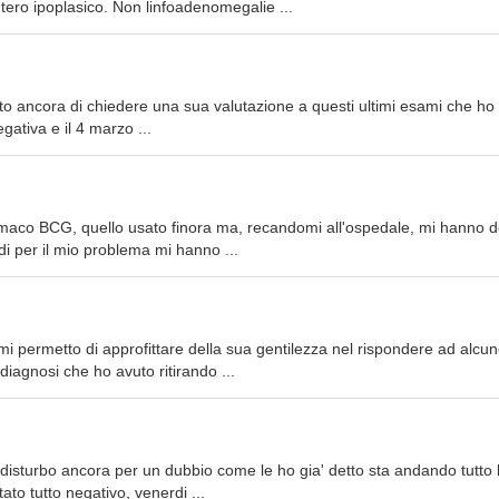
tero ipoplasico. Non linfoadenomegalie ...
o ancora di chiedere una sua valutazione a questi ultimi esami che ho 
egativa e il 4 marzo ...
farmaco BCG, quello usato finora ma, recandomi all'ospedale, mi hanno d
i per il mio problema mi hanno ...
mi permetto di approfittare della sua gentilezza nel rispondere ad alcu
iagnosi che ho avuto ritirando ...
 disturbo ancora per un dubbio come le ho gia' detto sta andando tutto
tato tutto negativo, venerdi ...