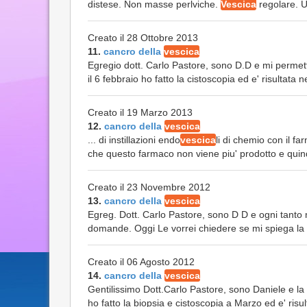
distese. Non masse perlviche.
Vescica
regolare. U
Creato il 28 Ottobre 2013
11.
cancro della
vescica
Egregio dott. Carlo Pastore, sono D.D e mi permett
il 6 febbraio ho fatto la cistoscopia ed e' risultata n
Creato il 19 Marzo 2013
12.
cancro della
vescica
... di instillazioni endo
vescica
li di chemio con il 
che questo farmaco non viene piu' prodotto e quind
Creato il 23 Novembre 2012
13.
cancro della
vescica
Egreg. Dott. Carlo Pastore, sono D D e ogni tanto 
domande. Oggi Le vorrei chiedere se mi spiega la d
Creato il 06 Agosto 2012
14.
cancro della
vescica
Gentilissimo Dott.Carlo Pastore, sono Daniele e la
ho fatto la biopsia e cistoscopia a Marzo ed e' risul