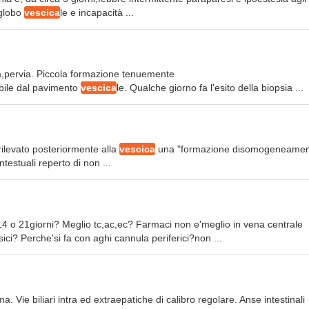
 globo
vescica
le e incapacità ...
aca,pervia. Piccola formazione tenuemente
bile dal pavimento
vescica
le. Qualche giorno fa l'esito della biopsia ...
rilevato posteriormente alla
vescica
una "formazione disomogeneame
testuali reperto di non ...
14 o 21giorni? Meglio tc,ac,ec? Farmaci non e'meglio in vena centrale
sici? Perche'si fa con aghi cannula periferici?non ...
ma. Vie biliari intra ed extraepatiche di calibro regolare. Anse intestinali