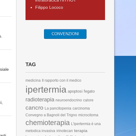
intratoracica HITHOT
Filippo Lococo
CONVENZIONI
o.
TAG
siale
medicina
Il rapporto con il medico
ipertermia
apoptosi
fegato
radioterapia
neuroendocrino
calore
i,
cancro
La pancitopenia
carcinoma
Convegno a Bagnoli del Trigno
microcitoma
chemioterapia
L'ipertermia è una
terapia
metodica invasiva
irinotecan
arti