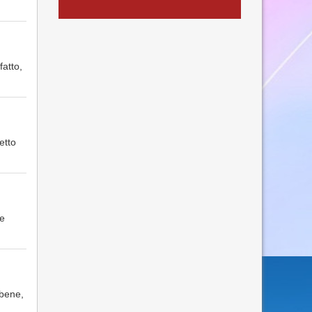
fatto,
etto
ne
 bene,