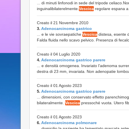
... di minuti linfonodi in sede del tripode celiaco.No
inguinalibilaterelmente.
Vescica
regolare espana a p
Creato il 21 Novembre 2010
3.
Adenocarcinoma gastrico
... e le vie sovraepatiche
Vescica
distesa, esente da
Falda fluida nello scavo pelvico. Presenza di feca
Creato il 04 Luglio 2020
4.
Adenocarcinoma gastrico parere
... e densità omogenea. Invariato l'adenoma surren
destra di 23 mm, invariata. Non adenopatie lomboaort
Creato il 01 Agosto 2023
5.
Adenocarcinoma gastrico parere
... dimensioni, con conservato effetto parenchimogra
bilateralmente.
Vescica
pressoché vuota. Utero fib
Creato il 01 Agosto 2023
6.
Adenocarcinoma polmonare
... domicilio la paziente ha lamentato marcata asten