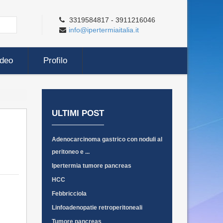
3319584817 - 3911216046
info@ipertermiaitalia.it
ideo
Profilo
ULTIMI POST
Adenocarcinoma gastrico con noduli al
peritoneo e ...
Ipertermia tumore pancreas
HCC
Febbricciola
Linfoadenopatie retroperitoneali
Tumore pancreas