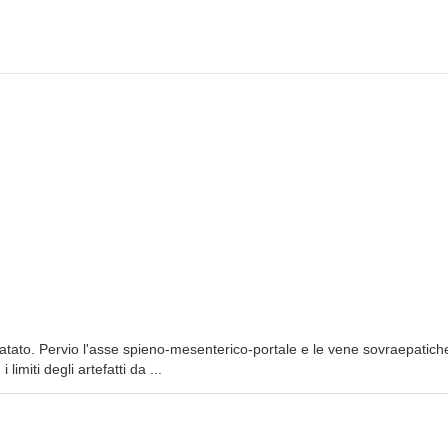
dilatato. Pervio l'asse spieno-mesenterico-portale e le vene sovraepatich
imiti degli artefatti da ...