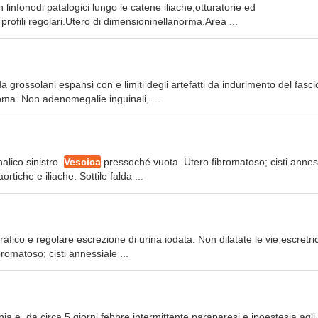
n linfonodi patalogici lungo le catene iliache,otturatorie ed
rofili regolari.Utero di dimensioninellanorma.Area ...
 grossolani espansi con e limiti degli artefatti da indurimento del fasci
loma. Non adenomegalie inguinali, ...
alico sinistro.
Vescica
pressoché vuota. Utero fibromatoso; cisti annes
iche e iliache. Sottile falda ...
fico e regolare escrezione di urina iodata. Non dilatate le vie escretric
romatoso; cisti annessiale ...
ia e, da circa 5 giorni,febbre intermittente paraparesi e ipoestesia agli 