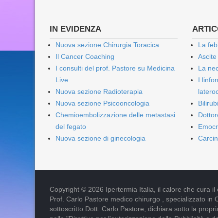
IN EVIDENZA
ARTICO
Nuova sezione Chirurgia Toracica
La feb
Il Cancer Coaching
Ascite
I consulti del prof. Pastore su Medicina
La nec
Live
I linf
Nuova sezione Radioterapia
lateroc
Nuova sezione Psicooncologia
Biliru
Chemioembolizzazione delle metastasi
Dottor
del fegato
Emocr
Nuova sezione di ginecologia
Carcin
Copyright © 2026 Ipertermia Italia, il calore che cura il can
Prof. Carlo Pastore medico chirurgo , specializzato in 
sottoscritto Dott. Carlo Pastore, dichiara sotto la pro