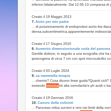
inferiori bilateralmente. Dal 12.05.13 comparsa di
Creato il 19 Maggio 2013
7.
Aiuto per mio padre
... di posizionamento di endoprotesi aorto-bis-ili
densa,subcentimetrica,apparentemente indissocia
Creato il 17 Giugno 2010
8.
Aumento dimensionionale coda del pancrea
Gentile dottore, in seguito a una ecografia che ha 
ipoecogena di circa 7 cm con spot microcalcifici con
Creato il 03 Luglio 2024
9.
ca mammella terapia
... chemio? Cosa dicono linee guida?Quanti cicli? 
essendo
vescica
nti alta osmolarita'e ph acidi o ba
Creato il 19 Gennaio 2016
10.
Cancro della colicisti
... Pancreas milza surreni e reni nei limiti della nor