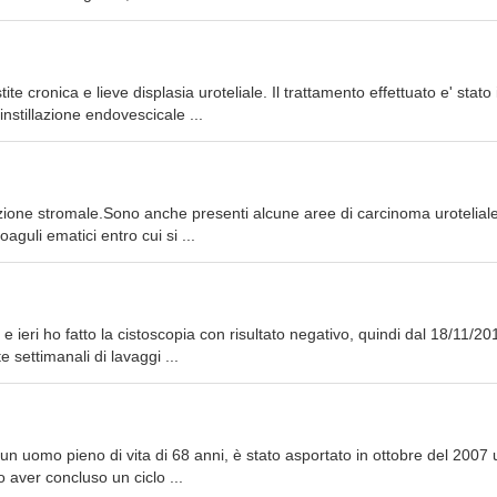
ite cronica e lieve displasia uroteliale. Il trattamento effettuato e' stato i
nstillazione endovescicale ...
ltrazione stromale.Sono anche presenti alcune aree di carcinoma uroteliale
aguli ematici entro cui si ...
 ieri ho fatto la cistoscopia con risultato negativo, quindi dal 18/11/20
e settimanali di lavaggi ...
, un uomo pieno di vita di 68 anni, è stato asportato in ottobre del 2007 
 aver concluso un ciclo ...