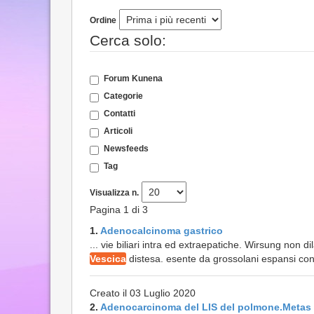
Ordine
Cerca solo:
Forum Kunena
Categorie
Contatti
Articoli
Newsfeeds
Tag
Visualizza n.
Pagina 1 di 3
1.
Adenocalcinoma gastrico
... vie biliari intra ed extraepatiche. Wirsung non 
Vescica
distesa. esente da grossolani espansi con i l
Creato il 03 Luglio 2020
2.
Adenocarcinoma del LIS del polmone.Metas