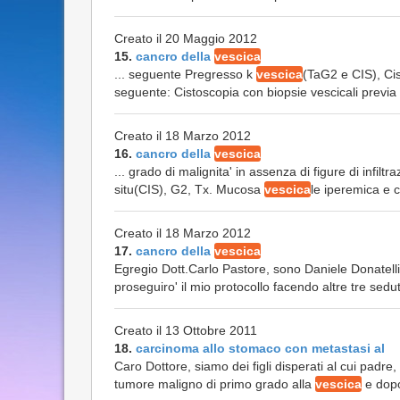
Creato il 20 Maggio 2012
15.
cancro della
vescica
... seguente Pregresso k
vescica
(TaG2 e CIS), Cist
seguente: Cistoscopia con biopsie vescicali previa i
Creato il 18 Marzo 2012
16.
cancro della
vescica
... grado di malignita' in assenza di figure di infi
situ(CIS), G2, Tx. Mucosa
vescica
le iperemica e co
Creato il 18 Marzo 2012
17.
cancro della
vescica
Egregio Dott.Carlo Pastore, sono Daniele Donatelli e
proseguiro' il mio protocollo facendo altre tre sedut
Creato il 13 Ottobre 2011
18.
carcinoma allo stomaco con metastasi al
Caro Dottore, siamo dei figli disperati al cui padre
tumore maligno di primo grado alla
vescica
e dopo