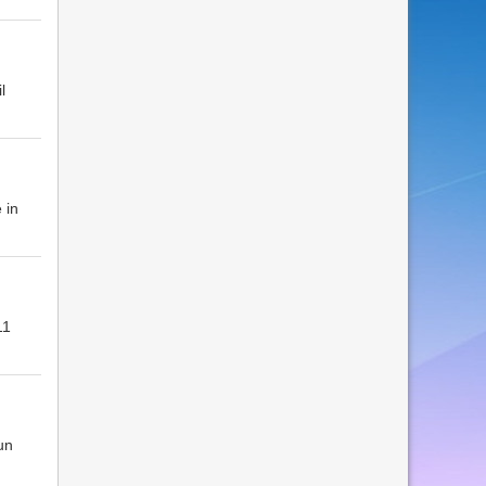
l
 in
11
un