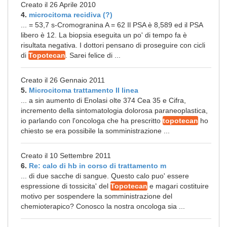
Creato il 26 Aprile 2010
4.
microcitoma recidiva (?)
... = 53,7 s-Cromogranina A = 62 Il PSA è 8,589 ed il PSA
libero è 12. La biopsia eseguita un po' di tempo fa è
risultata negativa. I dottori pensano di proseguire con cicli
di
Topotecan
. Sarei felice di ...
Creato il 26 Gennaio 2011
5.
Microcitoma trattamento II linea
... a sin aumento di Enolasi olte 374 Cea 35 e Cifra,
incremento della sintomatologia dolorosa paraneoplastica,
io parlando con l'oncologa che ha prescritto
topotecan
ho
chiesto se era possibile la somministrazione ...
Creato il 10 Settembre 2011
6.
Re: calo di hb in corso di trattamento m
... di due sacche di sangue. Questo calo puo' essere
espressione di tossicita' del
Topotecan
e magari costituire
motivo per sospendere la somministrazione del
chemioterapico? Conosco la nostra oncologa sia ...