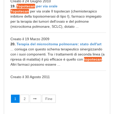
Creato il 24 Giugno 2010
19.
Topotecan
per via orale
Topotecan
per via orale Il topotecan (chemioterapico
inibitore della topoisomerasi di tipo I), farmaco impiegato
per la terapia dei tumori dell’ovaio e del polmone
(microcitoma polmonare, SCLC), dotato ...
Creato il 19 Marzo 2009
20.
Terapia del microcitoma polmonare: stato dell'art
... coniuga con questo schema terapeutico sinergizzando
con i suoi componenti. Tra i trattamenti di seconda linea (a
ripresa di malattia) il più efficace è quello con
topotecan
.
Altri farmaci possono essere ...
Creato il 30 Agosto 2011
1
2
Fine