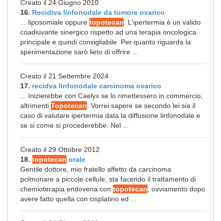
Creato il 24 Giugno 2010
16.
Recidiva linfonodale da tumore ovarico
... liposomiale oppure
topotecan
. L'ipertermia è un valido
coadiuvante sinergico rispetto ad una terapia oncologica
principale e quindi consigliabile. Per quanto riguarda la
sperimentazione sarò lieto di offrire ...
Creato il 21 Settembre 2024
17.
recidva linfonodale carcinoma ovarico
... Inizierebbe con Caelyx se lo rimettessero in commercio,
altrimenti
Topotecan
. Vorrei sapere se secondo lei sia il
caso di valutare ipertermia data la diffusione linfonodale e
se si come si procederebbe. Nel ...
Creato il 29 Ottobre 2012
18.
topotecan
orale
Gentile dottore, mio fratello affetto da carcinoma
polmonare a piccole cellule, sta facendo il trattamento di
chemioterapia endovena con
topotecan
, ovviamento dopo
avere fatto quella con cisplatino ed ...