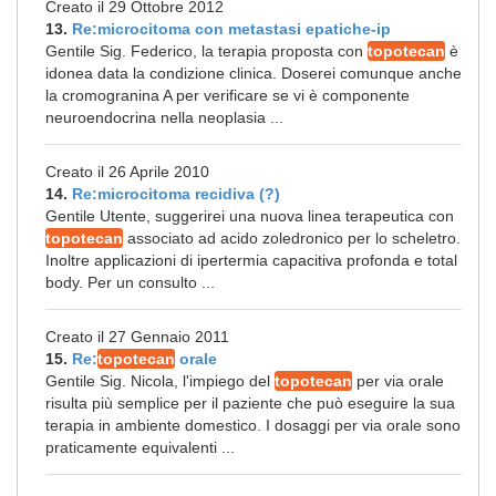
Creato il 29 Ottobre 2012
13.
Re:microcitoma con metastasi epatiche-ip
Gentile Sig. Federico, la terapia proposta con
topotecan
è
idonea data la condizione clinica. Doserei comunque anche
la cromogranina A per verificare se vi è componente
neuroendocrina nella neoplasia ...
Creato il 26 Aprile 2010
14.
Re:microcitoma recidiva (?)
Gentile Utente, suggerirei una nuova linea terapeutica con
topotecan
associato ad acido zoledronico per lo scheletro.
Inoltre applicazioni di ipertermia capacitiva profonda e total
body. Per un consulto ...
Creato il 27 Gennaio 2011
15.
Re:
topotecan
orale
Gentile Sig. Nicola, l'impiego del
topotecan
per via orale
risulta più semplice per il paziente che può eseguire la sua
terapia in ambiente domestico. I dosaggi per via orale sono
praticamente equivalenti ...