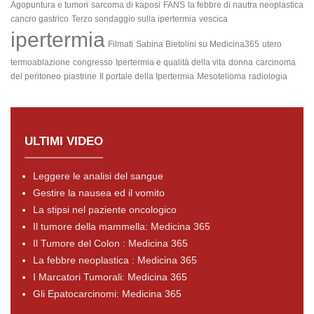
Agopuntura e tumori
sarcoma di kaposi
FANS
la febbre di nautra neoplastica
cancro gastrico
Terzo sondaggio sulla ipertermia
vescica
ipertermia
Filmati
Sabina Bietolini su Medicina365
utero
termoablazione
congresso
Ipertermia e qualità della vita
donna
carcinoma
del peritoneo
piastrine
Il portale della Ipertermia
Mesotelioma
radiologia
ULTIMI VIDEO
Leggere le analisi del sangue
Gestire la nausea ed il vomito
La stipsi nel paziente oncologico
Il tumore della mammella: Medicina 365
Il Tumore del Colon : Medicina 365
La febbre neoplastica : Medicina 365
I Marcatori Tumorali: Medicina 365
Gli Epatocarcinomi: Medicina 365