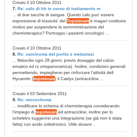
Creato il 10 Ottobre 2011
7.
Re: calo di hb in corso di trattamento m
... di due sacche di sangue. Questo calo puo' essere
espressione di tossicita' del
Topotecan
e magari costituire
motivo per sospendere la somministrazione del
chemioterapico? Purtroppo i pazienti oncologici ...
Creato il 10 Ottobre 2011
8.
Re: carcinoma del portio e metastasi
... fleboclisi ogni 28 giorni, previo dosaggio del calcio
ematico ed rx ortopanoramica). Inoltre, condizioni generali
permettendo, impiegherei per rinforzare l'attività dell
Hycamtin (
topotecan
) il Caelyx (antraciclina ...
Creato il 03 Settembre 2011
9.
Re: microcitoma
... modificare lo schema di chemioterapia considerando
l'impiego di
topotecan
ed antracicline; inoltre per lo
scheletro suggerirei una integrazione (se già non è stata
fatta) con acido zoledronico. Utile dosare ...