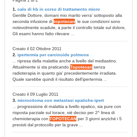
Pagina 1 di 2
1.
calo di hb in corso di trattamento micro
Gentile Dottore, domani mio marito verra' sottoposto alla
seconda infusione di
topotecan
, le sue condizioni sono
notevolmente scadute, a parte il controllo totale sul dolore,
Gli esami hanno fatto rilevare ...
Creato il 02 Ottobre 2011
2.
ipertermia per carcinoide polmone
... ripresa della malattia anche a livello del mediastino.
Attualmente si sta praticando
Topotecan
senza
radioterapia in quanto gia' precedentemente irradiata.
Quale sarebbe quindi il risultato dell'ipertermia ...
Creato il 09 Luglio 2011
3.
microcitoma con metastasi epatiche-ipert
... progressione di malattia a livello epatico, sia pure con
risposta parziale sul torace, siè deciso per 2^ linea di
chemioterapia con
TOPOTECAN
per 3 giorni anziché i 5
previsti dal protocollo per la grave ...