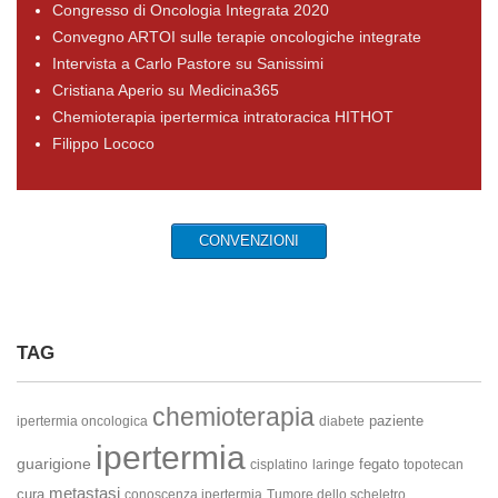
Congresso di Oncologia Integrata 2020
Convegno ARTOI sulle terapie oncologiche integrate
Intervista a Carlo Pastore su Sanissimi
Cristiana Aperio su Medicina365
Chemioterapia ipertermica intratoracica HITHOT
Filippo Lococo
CONVENZIONI
TAG
chemioterapia
paziente
ipertermia oncologica
diabete
ipertermia
guarigione
fegato
cisplatino
laringe
topotecan
metastasi
cura
conoscenza ipertermia
Tumore dello scheletro