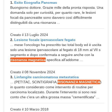
1.
Esito Ecografia Pancreas
Buongiorno dottore. Grazie mille della pronta risposta. Una
domanda solo per curiosità, per quanto rare, le lesioni
focali da pancreatite sono davvero così difficilmente
distinguibili da una risonanza ...
Creato il 13 Luglio 2024
2.
Lesione focale ipervascolare fegato
... mese l'oncologo ha prescritto tac total body ed è uscita
solo una lesione ipervascolare al fegato di 18 mm al VII s
segmento e dopo confermata a seguire anche con la
risonanza magnetica
specifica all'addome ...
Creato il 08 Novembre 2024
3.
Linfangite carcinomatosa metastatica
... (PET\TAC, SCINTIGRAFIA,
RISONANZA MAGNETICA
)
in quanto considerato come intervento di routine per
carcinoma localizzato. Durante l'intervento si sono resi
conto che c'era un altra grossa massa "cementificata" ...
Creato il 10 Marzo 2018