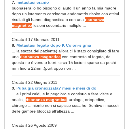
7.
metastasi cranio
buonasera io ho bisogno di aiuto!!! un anno fa mia madre
dopo un intervento carcinoma endometrio risolto con ottimi
risultati gli hanno diagnosticato con una
risonanza
magnetica
lesioni secondarie multiple ...
Creato il 17 Gennaio 2011
8.
Metastasi fegato dopo K Colon-sigma
... la stazza del paziente) allora ci è stato consigliato di fare
una
risonanza magnetica
con contrasto al fegato, da
questa ne è venuto fuori: circa 15 lesioni sparse da pochi
mm fino a 22mm.(purtroppo non ...
Creato il 22 Giugno 2011
9.
Pubalgia cronicizzata? mesi e mesi di do
... e i primi caldi, e io peggioro e continuo a fare visite e
analisi,
risonanza magnetica
, urologo, ortopedico,
chirurgo ... niente non si capisce cosa ho. Sentivo i muscoli
delle gambre bloccati all'altezza ...
Creato il 26 Agosto 2009