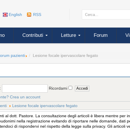
English
RSS
mo
Contributi
Letture
Forum
V
forum pazienti
Lesione focale ipervascolare fegato
:
Ricordami
ente?
Crea un account
enti
Lesione focale ipervascolare fegato
 al dott. Pastore. La consultazione degli articoli è libera mentre per 
eudonimi nella registrazione evitando di riportare nelle domande, dati per
tendoci di rispondervi nel rispetto della legge sulla privacy. Gli articol