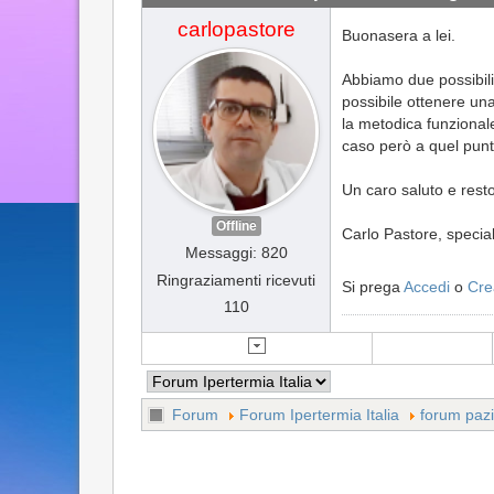
carlopastore
Buonasera a lei.
Abbiamo due possibili
possibile ottenere una
la metodica funzionale
caso però a quel pun
Un caro saluto e rest
Offline
Carlo Pastore, special
Messaggi: 820
Ringraziamenti ricevuti
Si prega
Accedi
o
Cre
110
Forum
Forum Ipertermia Italia
forum pazi