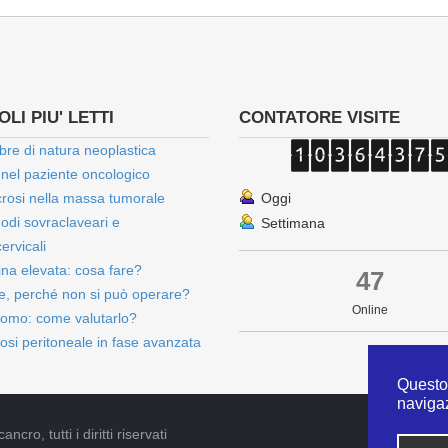
LI PIU' LETTI
CONTATORE VISITE
bre di natura neoplastica
 nel paziente oncologico
rosi nella massa tumorale
Oggi
onodi sovraclaveari e
Settimana
ervicali
bina elevata: cosa fare?
47
e, perché non si può operare?
Online
omo: come valutarlo?
osi peritoneale in fase avanzata
Questo 
naviga
cro, tutti i diritti riservati