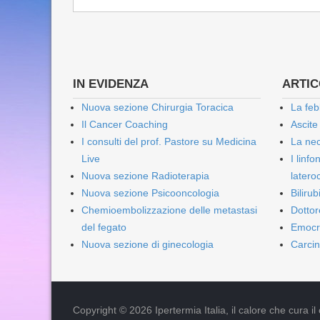
IN EVIDENZA
ARTICO
Nuova sezione Chirurgia Toracica
La feb
Il Cancer Coaching
Ascite
I consulti del prof. Pastore su Medicina
La nec
Live
I linf
Nuova sezione Radioterapia
lateroc
Nuova sezione Psicooncologia
Biliru
Chemioembolizzazione delle metastasi
Dottor
del fegato
Emocr
Nuova sezione di ginecologia
Carcin
Copyright © 2026 Ipertermia Italia, il calore che cura il can