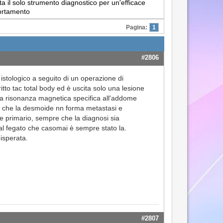
a il solo strumento diagnostico per un'efficace
portamento
Pagina:
1
#2806
istologico a seguito di un operazione di
tto tac total body ed è uscita solo una lesione
la risonanza magnetica specifica all'addome
to che la desmoide nn forma metastasi e
re primario, sempre che la diagnosi sia
 al fegato che casomai è sempre stato la.
isperata.
#2807