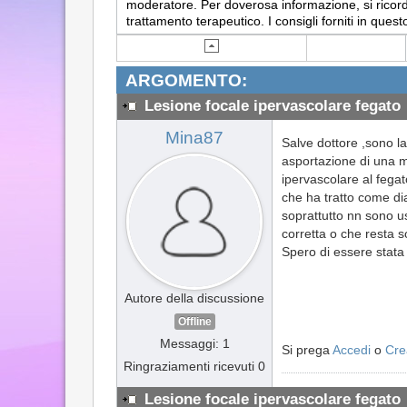
moderatore. Per doverosa informazione, si ricorda
trattamento terapeutico. I consigli forniti in q
ARGOMENTO:
Lesione focale ipervascolare fegato
Mina87
Salve dottore ,sono la
asportazione di una ma
ipervascolare al fega
che ha tratto come di
soprattutto nn sono us
corretta o che resta s
Spero di essere stata
Autore della discussione
Offline
Messaggi: 1
Si prega
Accedi
o
Cre
Ringraziamenti ricevuti 0
Lesione focale ipervascolare fegato