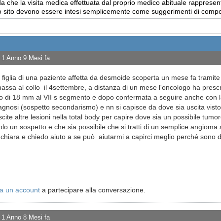
 che la visita medica effettuata dal proprio medico abituale rappresent
uesto sito devono essere intesi semplicemente come suggerimenti di com
1 Anno 9 Mesi fa
 figlia di una paziente affetta da desmoide scoperta un mese fa tramite 
ssa al collo il 4settembre, a distanza di un mese l'oncologo ha prescri
to di 18 mm al VII s segmento e dopo confermata a seguire anche con 
agnosi (sospetto secondarismo) e nn si capisce da dove sia uscita vis
cite altre lesioni nella total body per capire dove sia un possibile tumo
olo un sospetto e che sia possibile che si tratti di un semplice angioma
 chiara e chiedo aiuto a se può aiutarmi a capirci meglio perché sono d
a un account
a partecipare alla conversazione.
1 Anno 8 Mesi fa