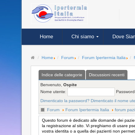
Home
Chi siamo
Dove Sia
Home
Forum
Forum Ipertermia Italia
Indice delle categorie
Discussioni recenti
Benvenuto,
Ospite
Nome utente:
Password
Dimenticato la password?
Dimenticato il nome ut
Forum
Forum Ipertermia Italia
forum pazi
Questo forum è dedicato alle domande dei pazienti
la registrazione al sito. Vi preghiamo di usare ps
vostra identita o a quella dei pazienti non permet