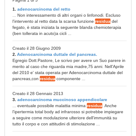
Pagina 1 di 3
1.
adenocarcinoma del retto
... Non interessamento di altri organi o linfonodi. Escluso
l'intervento al retto data la scarsa funzione
residua
del
fegato, è stata iniziata la seguente blanda chemioterapia
(ben tollerata in acuto)a cicli ...
Creato il 28 Giugno 2009
2.
Adenocarcinoma duttale del pancreas.
Egregio Dott.Pastore, Le scrivo per avere un Suo parere in
merito al caso che riguarda mia madre,75 anni. Nell'Aprile
del 2010 e' stata operata per Adenocarcinoma duttale del
pancreas,con
residua
componente ...
Creato il 28 Gennaio 2013
3.
adenocarcinoma muccinoso appendicolare
... eventuale possibile malattia minima
residua
. Anche
l'ipertermia total body ad infrarosso si potrebbe impiegare
a seguire come modulazione ulteriore dell'immunità su
tutto il corpo e con attitudini di stimolazione ...