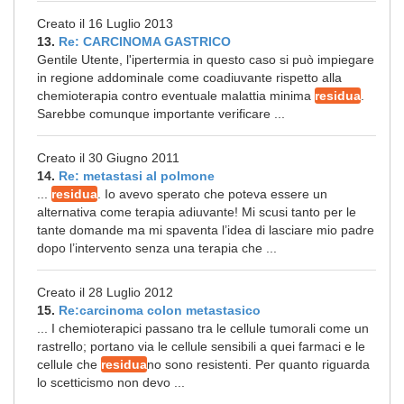
Creato il 16 Luglio 2013
13.
Re: CARCINOMA GASTRICO
Gentile Utente, l'ipertermia in questo caso si può impiegare
in regione addominale come coadiuvante rispetto alla
chemioterapia contro eventuale malattia minima
residua
.
Sarebbe comunque importante verificare ...
Creato il 30 Giugno 2011
14.
Re: metastasi al polmone
...
residua
. Io avevo sperato che poteva essere un
alternativa come terapia adiuvante! Mi scusi tanto per le
tante domande ma mi spaventa l’idea di lasciare mio padre
dopo l’intervento senza una terapia che ...
Creato il 28 Luglio 2012
15.
Re:carcinoma colon metastasico
... I chemioterapici passano tra le cellule tumorali come un
rastrello; portano via le cellule sensibili a quei farmaci e le
cellule che
residua
no sono resistenti. Per quanto riguarda
lo scetticismo non devo ...