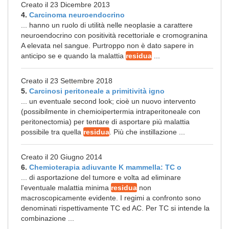
Creato il 23 Dicembre 2013
4.
Carcinoma neuroendocrino
... hanno un ruolo di utilità nelle neoplasie a carattere
neuroendocrino con positività recettoriale e cromogranina
A elevata nel sangue. Purtroppo non è dato sapere in
anticipo se e quando la malattia
residua
...
Creato il 23 Settembre 2018
5.
Carcinosi peritoneale a primitività igno
... un eventuale second look; cioè un nuovo intervento
(possibilmente in chemioipertermia intraperitoneale con
peritonectomia) per tentare di asportare più malattia
possibile tra quella
residua
. Più che instillazione ...
Creato il 20 Giugno 2014
6.
Chemioterapia adiuvante K mammella: TC o
... di asportazione del tumore e volta ad eliminare
l'eventuale malattia minima
residua
non
macroscopicamente evidente. I regimi a confronto sono
denominati rispettivamente TC ed AC. Per TC si intende la
combinazione ...