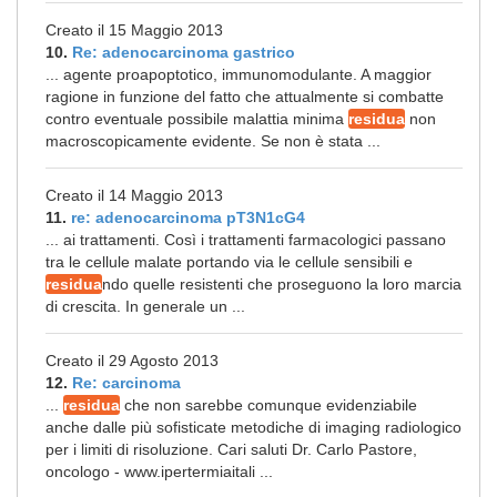
Creato il 15 Maggio 2013
10.
Re: adenocarcinoma gastrico
... agente proapoptotico, immunomodulante. A maggior
ragione in funzione del fatto che attualmente si combatte
contro eventuale possibile malattia minima
residua
non
macroscopicamente evidente. Se non è stata ...
Creato il 14 Maggio 2013
11.
re: adenocarcinoma pT3N1cG4
... ai trattamenti. Così i trattamenti farmacologici passano
tra le cellule malate portando via le cellule sensibili e
residua
ndo quelle resistenti che proseguono la loro marcia
di crescita. In generale un ...
Creato il 29 Agosto 2013
12.
Re: carcinoma
...
residua
che non sarebbe comunque evidenziabile
anche dalle più sofisticate metodiche di imaging radiologico
per i limiti di risoluzione. Cari saluti Dr. Carlo Pastore,
oncologo - www.ipertermiaitali ...