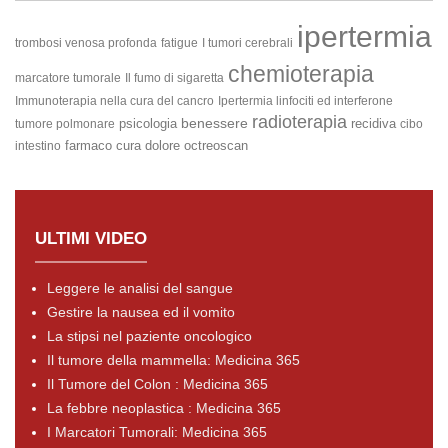
ipertermia
trombosi venosa profonda
fatigue
I tumori cerebrali
chemioterapia
marcatore tumorale
Il fumo di sigaretta
Immunoterapia nella cura del cancro
Ipertermia linfociti ed interferone
radioterapia
benessere
psicologia
recidiva
tumore polmonare
cibo
farmaco
cura
dolore
octreoscan
intestino
ULTIMI VIDEO
Leggere le analisi del sangue
Gestire la nausea ed il vomito
La stipsi nel paziente oncologico
Il tumore della mammella: Medicina 365
Il Tumore del Colon : Medicina 365
La febbre neoplastica : Medicina 365
I Marcatori Tumorali: Medicina 365