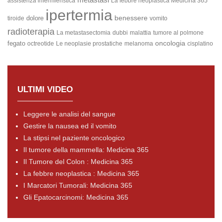
assistenza infermieristica
La febbre neoplastica
Medicina 365
ipertermia
benessere
dolore
tiroide
vomito
radioterapia
La metastasectomia
dubbi
malattia
tumore al polmone
oncologia
fegato
octreotide
Le neoplasie prostatiche
melanoma
cisplatino
ULTIMI VIDEO
Leggere le analisi del sangue
Gestire la nausea ed il vomito
La stipsi nel paziente oncologico
Il tumore della mammella: Medicina 365
Il Tumore del Colon : Medicina 365
La febbre neoplastica : Medicina 365
I Marcatori Tumorali: Medicina 365
Gli Epatocarcinomi: Medicina 365