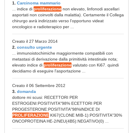
1.
Carcinoma mammario
... indice di
proliferazione
non elevato, linfonodi ascellari
asportati non coinvolti dalla malattia). Certamente il Collega
chirurgo avrà indirizzato verso l'opportuno videat
oncologico e radioterapico per ...
Creato il 27 Marzo 2014
2.
consulto urgente
... immunoistochimiche maggiormente compatibili con
metastasi di derivazione dalla primitività intestinale nota;
elevato indice di
proliferazione
valutato con Ki67. quindi
decidiamo di eseguire l'asportazione ...
Creato il 06 Settembre 2012
3.
domanda
dottore mi scusi: RECETTORI PER
ESTROGENI:POSITIVITA"98% ECETTORI PER
PROGESTERONE:POSITIVITA"98%INDICE DI
PROLIFERAZIONE
KI67(CLONE MIB-1):POSITIVITA"30%
ONCOPROTEINA HE-2/NEU(4B5):NEGATIVO(0) ...