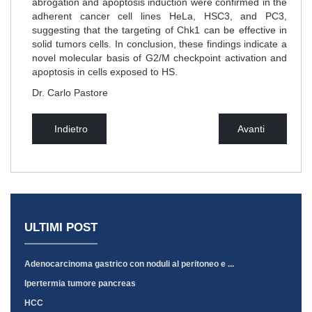
abrogation and apoptosis induction were confirmed in the
adherent cancer cell lines HeLa, HSC3, and PC3,
suggesting that the targeting of Chk1 can be effective in
solid tumors cells. In conclusion, these findings indicate a
novel molecular basis of G2/M checkpoint activation and
apoptosis in cells exposed to HS.
Dr. Carlo Pastore
Indietro
Avanti
ULTIMI POST
Adenocarcinoma gastrico con noduli al peritoneo e ...
Ipertermia tumore pancreas
HCC