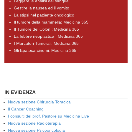
Leggere le analisi del sangue
Gestire la nausea ed il vomito
La stipsi nel paziente oncologico
Il tumore della mammella: Medicina 365
Il Tumore del Colon : Medicina 365
La febbre neoplastica : Medicina 365
I Marcatori Tumorali: Medicina 365
Gli Epatocarcinomi: Medicina 365
IN EVIDENZA
Nuova sezione Chirurgia Toracica
Il Cancer Coaching
I consulti del prof. Pastore su Medicina Live
Nuova sezione Radioterapia
Nuova sezione Psicooncologia