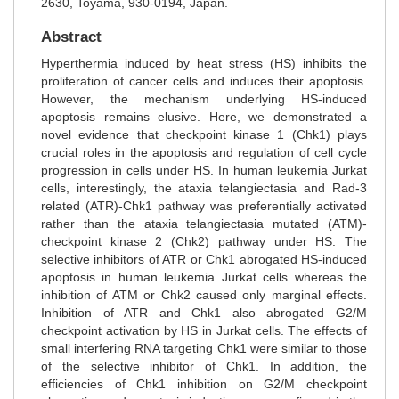
2630, Toyama, 930-0194, Japan.
Abstract
Hyperthermia induced by heat stress (HS) inhibits the
proliferation of cancer cells and induces their apoptosis.
However, the mechanism underlying HS-induced
apoptosis remains elusive. Here, we demonstrated a
novel evidence that checkpoint kinase 1 (Chk1) plays
crucial roles in the apoptosis and regulation of cell cycle
progression in cells under HS. In human leukemia Jurkat
cells, interestingly, the ataxia telangiectasia and Rad-3
related (ATR)-Chk1 pathway was preferentially activated
rather than the ataxia telangiectasia mutated (ATM)-
checkpoint kinase 2 (Chk2) pathway under HS. The
selective inhibitors of ATR or Chk1 abrogated HS-induced
apoptosis in human leukemia Jurkat cells whereas the
inhibition of ATM or Chk2 caused only marginal effects.
Inhibition of ATR and Chk1 also abrogated G2/M
checkpoint activation by HS in Jurkat cells. The effects of
small interfering RNA targeting Chk1 were similar to those
of the selective inhibitor of Chk1. In addition, the
efficiencies of Chk1 inhibition on G2/M checkpoint