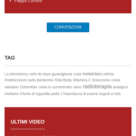
Filippo Lococo
CONVENZIONI
TAG
metastasi
guarigione
cura
La bleomicina
collo
tio-tepa
cellula
Pubblicazioni sulla Ipertermia Total Body
Vitamina C
Emocromo
come
radioterapia
valutarlo
Octreotide
come lo somministro
seno
antalgico
melfalan
Il fumo di sigaretta
pelle
L'importanza di essere seguiti in toto
ULTIMI VIDEO