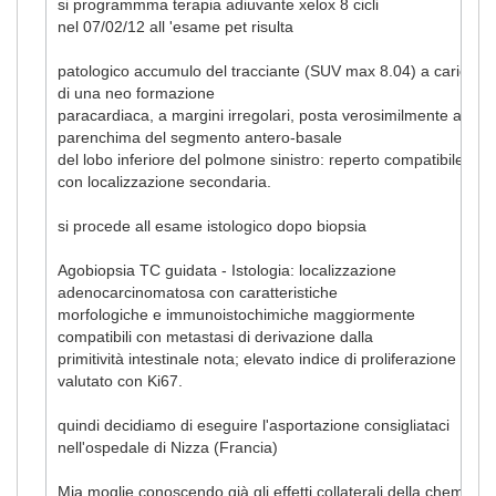
si programmma terapia adiuvante xelox 8 cicli
nel 07/02/12 all 'esame pet risulta
patologico accumulo del tracciante (SUV max 8.04) a carico
di una neo formazione
paracardiaca, a margini irregolari, posta verosimilmente al
parenchima del segmento antero-basale
del lobo inferiore del polmone sinistro: reperto compatibile
con localizzazione secondaria.
si procede all esame istologico dopo biopsia
Agobiopsia TC guidata - Istologia: localizzazione
adenocarcinomatosa con caratteristiche
morfologiche e immunoistochimiche maggiormente
compatibili con metastasi di derivazione dalla
primitività intestinale nota; elevato indice di proliferazione
valutato con Ki67.
quindi decidiamo di eseguire l'asportazione consigliataci
nell'ospedale di Nizza (Francia)
Mia moglie conoscendo già gli effetti collaterali della chemio