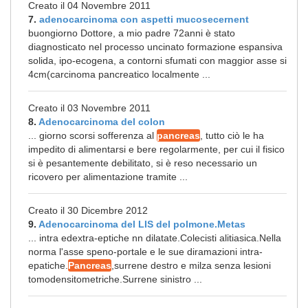
Creato il 04 Novembre 2011
7.
adenocarcinoma con aspetti mucosecernent
buongiorno Dottore, a mio padre 72anni è stato
diagnosticato nel processo uncinato formazione espansiva
solida, ipo-ecogena, a contorni sfumati con maggior asse si
4cm(carcinoma pancreatico localmente ...
Creato il 03 Novembre 2011
8.
Adenocarcinoma del colon
... giorno scorsi sofferenza al
pancreas
, tutto ciò le ha
impedito di alimentarsi e bere regolarmente, per cui il fisico
si è pesantemente debilitato, si è reso necessario un
ricovero per alimentazione tramite ...
Creato il 30 Dicembre 2012
9.
Adenocarcinoma del LIS del polmone.Metas
... intra edextra-eptiche nn dilatate.Colecisti alitiasica.Nella
norma l'asse speno-portale e le sue diramazioni intra-
epatiche.
Pancreas
,surrene destro e milza senza lesioni
tomodensitometriche.Surrene sinistro ...