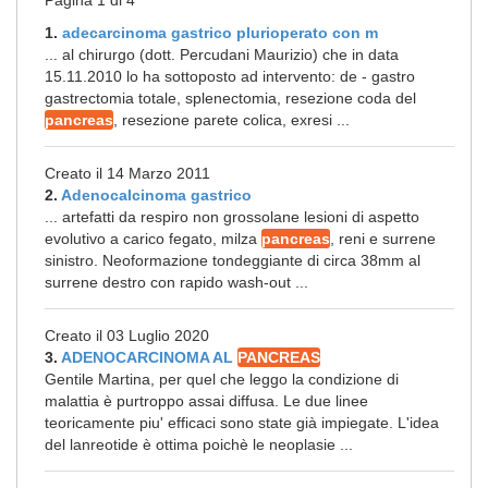
Pagina 1 di 4
1.
adecarcinoma gastrico plurioperato con m
... al chirurgo (dott. Percudani Maurizio) che in data
15.11.2010 lo ha sottoposto ad intervento: de - gastro
gastrectomia totale, splenectomia, resezione coda del
pancreas
, resezione parete colica, exresi ...
Creato il 14 Marzo 2011
2.
Adenocalcinoma gastrico
... artefatti da respiro non grossolane lesioni di aspetto
evolutivo a carico fegato, milza
pancreas
, reni e surrene
sinistro. Neoformazione tondeggiante di circa 38mm al
surrene destro con rapido wash-out ...
Creato il 03 Luglio 2020
3.
ADENOCARCINOMA AL
PANCREAS
Gentile Martina, per quel che leggo la condizione di
malattia è purtroppo assai diffusa. Le due linee
teoricamente piu' efficaci sono state già impiegate. L'idea
del lanreotide è ottima poichè le neoplasie ...