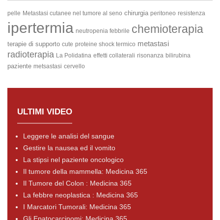
chirurgia
pelle
Metastasi cutanee nel tumore al seno
peritoneo
resistenza
ipertermia
chemioterapia
neutropenia febbrile
metastasi
terapie di supporto
cute
proteine shock termico
radioterapia
La Polidatina
effetti collaterali
risonanza
bilirubina
paziente
metsastasi
cervello
ULTIMI VIDEO
Leggere le analisi del sangue
Gestire la nausea ed il vomito
La stipsi nel paziente oncologico
Il tumore della mammella: Medicina 365
Il Tumore del Colon : Medicina 365
La febbre neoplastica : Medicina 365
I Marcatori Tumorali: Medicina 365
Gli Epatocarcinomi: Medicina 365