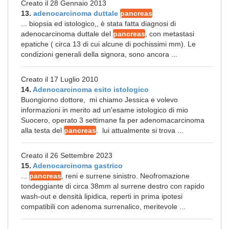
Creato il 28 Gennaio 2013
13.
adenocarcinoma duttale
pancreas
... biopsia ed istologico,, è stata fatta diagnosi di
adenocarcinoma duttale del
pancreas
, con metastasi
epatiche ( circa 13 di cui alcune di pochissimi mm). Le
condizioni generali della signora, sono ancora ...
Creato il 17 Luglio 2010
14.
Adenocarcinoma esito istologico
Buongiorno dottore, mi chiamo Jessica e volevo
informazioni in merito ad un'esame istologico di mio
Suocero, operato 3 settimane fa per adenomacarcinoma
alla testa del
pancreas
. lui attualmente si trova ...
Creato il 26 Settembre 2023
15.
Adenocarcinoma gastrico
...
pancreas
, reni e surrene sinistro. Neofromazione
tondeggiante di circa 38mm al surrene destro con rapido
wash-out e densità lipidica, reperti in prima ipotesi
compatibili con adenoma surrenalico, meritevole ...