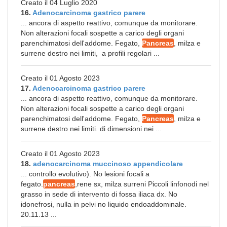
Creato il 04 Luglio 2020
16.
Adenocarcinoma gastrico parere
... ancora di aspetto reattivo, comunque da monitorare.
Non alterazioni focali sospette a carico degli organi
parenchimatosi dell'addome. Fegato,
Pancreas
, milza e
surrene destro nei limiti, a profili regolari ...
Creato il 01 Agosto 2023
17.
Adenocarcinoma gastrico parere
... ancora di aspetto reattivo, comunque da monitorare.
Non alterazioni focali sospette a carico degli organi
parenchimatosi dell'addome. Fegato,
Pancreas
, milza e
surrene destro nei limiti. di dimensioni nei ...
Creato il 01 Agosto 2023
18.
adenocarcinoma muccinoso appendicolare
... controllo evolutivo). No lesioni focali a
fegato.
pancreas
,rene sx, milza surreni Piccoli linfonodi nel
grasso in sede di intervento di fossa iliaca dx. No
idonefrosi, nulla in pelvi no liquido endoaddominale.
20.11.13 ...