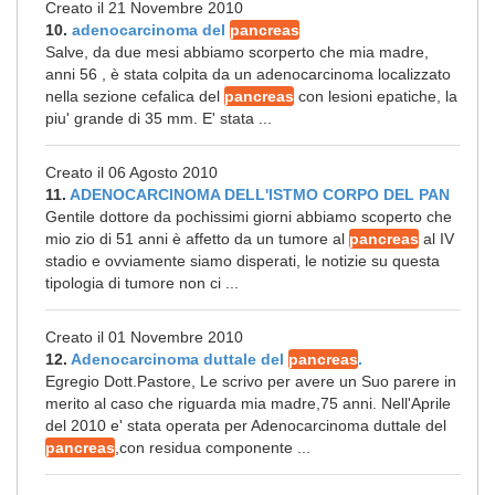
Creato il 21 Novembre 2010
10.
adenocarcinoma del
pancreas
Salve, da due mesi abbiamo scorperto che mia madre,
anni 56 , è stata colpita da un adenocarcinoma localizzato
nella sezione cefalica del
pancreas
con lesioni epatiche, la
piu' grande di 35 mm. E' stata ...
Creato il 06 Agosto 2010
11.
ADENOCARCINOMA DELL'ISTMO CORPO DEL PAN
Gentile dottore da pochissimi giorni abbiamo scoperto che
mio zio di 51 anni è affetto da un tumore al
pancreas
al IV
stadio e ovviamente siamo disperati, le notizie su questa
tipologia di tumore non ci ...
Creato il 01 Novembre 2010
12.
Adenocarcinoma duttale del
pancreas
.
Egregio Dott.Pastore, Le scrivo per avere un Suo parere in
merito al caso che riguarda mia madre,75 anni. Nell'Aprile
del 2010 e' stata operata per Adenocarcinoma duttale del
pancreas
,con residua componente ...