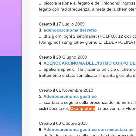
... piccola lesione al fegato e dei linfonondi ingro
fegato con radiofrequenza. a metà della chemioterap
Creato il 17 Luglio 2009
3.
adenocarcinoma del retto
... di 2 giorni ogni 2 settimane: (FOLFOX 12 cicli
(85mg/mq) 72mg tot ev giorno 1; LEDERFOLINA (1
Creato il 28 Giugno 2009
4.
ADENOCARCINOMA DELL'ISTMO CORPO DE
... epatici e splenici. Ha inizianto un ciclo di ch
trattamento è stato complicato in quinta giornata da
Creato il 01 Novembre 2010
5.
Adenocarcinoma gastrico
... scartato a seguito della presenza dei numerosi l
cicli (Docetaxel,
Oxaliplatino
, Leucovorin, 5-Fluoro
Creato il 08 Ottobre 2018
6.
Adenocarcinoma gastrico con metastasi pe
... detto della gravità della cosa. E' stato prescrit