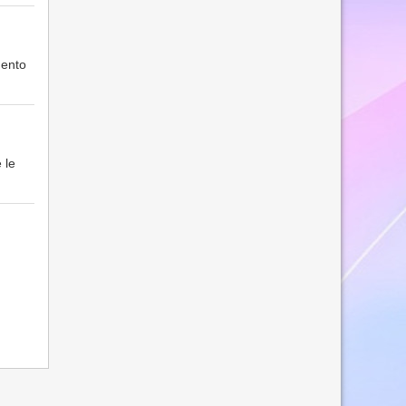
mento
 le