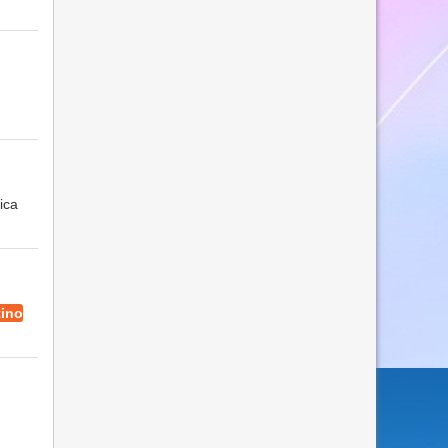
ica
tino