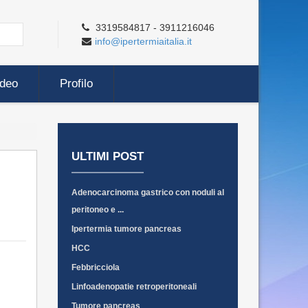
3319584817 - 3911216046
info@ipertermiaitalia.it
ideo
Profilo
ULTIMI POST
Adenocarcinoma gastrico con noduli al
peritoneo e ...
Ipertermia tumore pancreas
HCC
Febbricciola
Linfoadenopatie retroperitoneali
Tumore pancreas