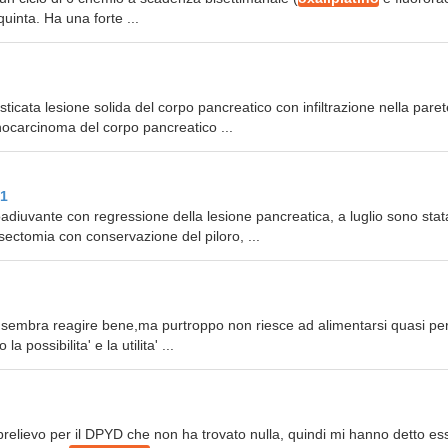
uinta. Ha una forte ...
icata lesione solida del corpo pancreatico con infiltrazione nella paret
enocarcinoma del corpo pancreatico ...
1
adiuvante con regressione della lesione pancreatica, a luglio sono stat
ectomia con conservazione del piloro, ...
.sembra reagire bene,ma purtroppo non riesce ad alimentarsi quasi pe
possibilita' e la utilita' ...
relievo per il DPYD che non ha trovato nulla, quindi mi hanno detto es