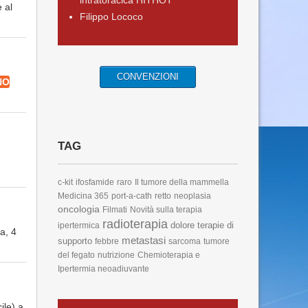
intratoracica HITHOT
e al
Filippo Lococo
CONVENZIONI
NO
TAG
c-kit
ifosfamide
raro
Il tumore della mammella
Medicina 365
port-a-cath
retto
neoplasia
oncologia
Filmati
Novità sulla terapia
radioterapia
dolore
terapie di
ipertermica
a, 4
metastasi
supporto
febbre
sarcoma
tumore
del fegato
nutrizione
Chemioterapia e
Ipertermia neoadiuvante
ile) a