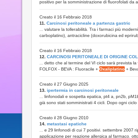
positivo per la somministrazione di fluorofolati da
Creato il 16 Febbraio 2018
11.
Carcinosi peritoneale a partenza gastric
... valutare la tollerabilità. Tra i farmaci più moderni
carboplatino), antracicline (doxorubicina ed eprirubi
Creato il 16 Febbraio 2018
12.
CARCINOSI PERITONEALE DI ORIGINE COL
... detto che al termine del VI ciclo sarà prevista 
FOLFOX - BEVA : Fluoracile +
Oxaliplatino
+ Beva
Creato il 27 Giugno 2025
13.
ipertermia in carcinosi peritoneale
... linfonodali e sospetta epatica, pt4 a, pn2b, pM1
già sono stati somministrati 4 cicli. Dopo ogni cicl
Creato il 28 Giugno 2010
14.
metastasi epatiche
... e 29 linfonodi di cui 7 positivi. settembre 2007 
applicazione per reazione allergica al farmaco. ottob