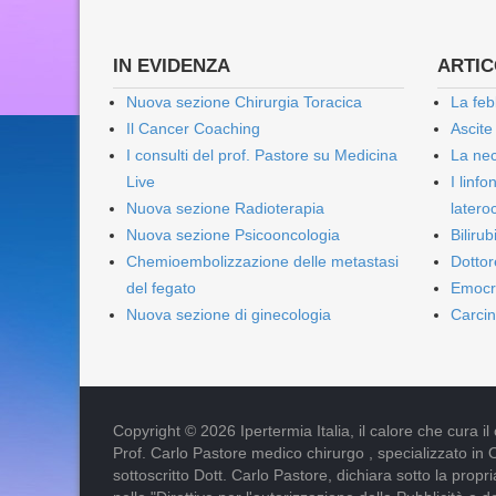
IN EVIDENZA
ARTICO
Nuova sezione Chirurgia Toracica
La feb
Il Cancer Coaching
Ascite
I consulti del prof. Pastore su Medicina
La nec
Live
I linf
Nuova sezione Radioterapia
lateroc
Nuova sezione Psicooncologia
Biliru
Chemioembolizzazione delle metastasi
Dottor
del fegato
Emocr
Nuova sezione di ginecologia
Carcin
Copyright © 2026 Ipertermia Italia, il calore che cura il can
Prof. Carlo Pastore medico chirurgo , specializzato in 
sottoscritto Dott. Carlo Pastore, dichiara sotto la pro