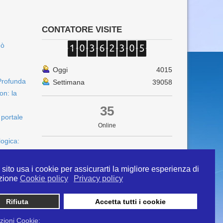
CONTATORE VISITE
uò
Oggi
4015
Profunda
Settimana
39058
on: la
35
 portale
Online
logica:
sito usa i cookie per assicurarti la migliore esperienza di
zione
Cookie policy
Privacy policy
Rifiuta
Accetta tutti i cookie
 info@ipertermiaitalia.it tel. 331/9584817 . Il
ito è diramato nel rispetto delle Linee Guida contenute
zioni Cookie: