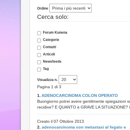
Ordine
Cerca solo:
Forum Kunena
Categorie
Contatti
Articoli
Newsfeeds
Tag
Visualizza n.
Pagina 1 di 3
1.
ADENOCARCINOMA COLON OPERATO
Buongiorno potrei avere gentilmente spiegazioni su
recidive? E QUANTO è GRAVE LA SITUAZIONE? info
Creato il 07 Ottobre 2013
2.
adenocarcinoma con metastasi al fegato e