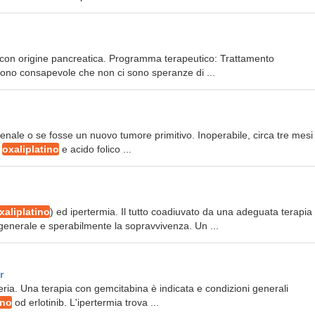
ile con origine pancreatica. Programma terapeutico: Trattamento
ono consapevole che non ci sono speranze di ...
denale o se fosse un nuovo tumore primitivo. Inoperabile, circa tre mesi
i
oxaliplatino
e acido folico ...
xaliplatino
) ed ipertermia. Il tutto coadiuvato da una adeguata terapia 
 generale e sperabilmente la sopravvivenza. Un ...
r
 seria. Una terapia con gemcitabina è indicata e condizioni generali
ino
od erlotinib. L'ipertermia trova ...