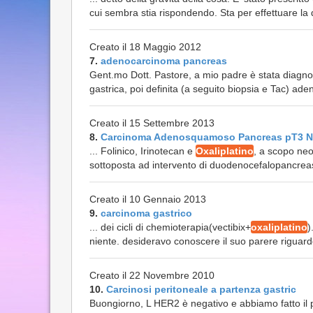
cui sembra stia rispondendo. Sta per effettuare la q
Creato il 18 Maggio 2012
7.
adenocarcinoma pancreas
Gent.mo Dott. Pastore, a mio padre è stata diagnost
gastrica, poi definita (a seguito biopsia e Tac) ad
Creato il 15 Settembre 2013
8.
Carcinoma Adenosquamoso Pancreas pT3 N
... Folinico, Irinotecan e
Oxaliplatino
, a scopo neo
sottoposta ad intervento di duodenocefalopancreas
Creato il 10 Gennaio 2013
9.
carcinoma gastrico
... dei cicli di chemioterapia(vectibix+
oxaliplatino
)
niente. desideravo conoscere il suo parere riguardo la 
Creato il 22 Novembre 2010
10.
Carcinosi peritoneale a partenza gastric
Buongiorno, L HER2 è negativo e abbiamo fatto il p