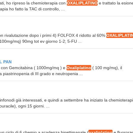
ssati, ho ripreso la chemioterapia con
OXALIPLATINO
e trattato la esion
ia ho fatto la TAC di controllo, ...
 con rivalutazione dopo i primi 4) FOLFOX 4 ridotto al 60%
OXALIPLATI
00mg/mq) 90mg tot ev giorno 1-2; 5-FU ...
L PAN
emio con Gemcitabina ( 1000mg/mq ) e
Oxaliplatino
( 100 mg/mq), il
 piastrinopenia di III grado e neutropenia ...
infonodi già interessati, e quindi a settembre ha iniziato la chemioterapi
uracile), ogni 15 giorni. ...
to un ciclo di 6 chemio a scadenza bisettimanale (
oxaliplatino
e fluororac