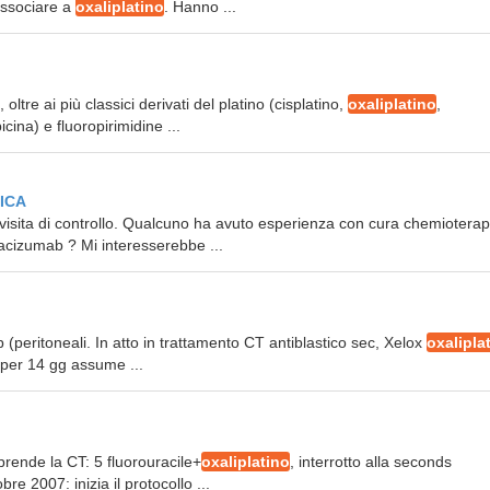
 associare a
oxaliplatino
. Hanno ...
, oltre ai più classici derivati del platino (cisplatino,
oxaliplatino
,
cina) e fluoropirimidine ...
ICA
la visita di controllo. Qualcuno ha avuto esperienza con cura chemioterap
cizumab ? Mi interesserebbe ...
b (peritoneali. In atto in trattamento CT antiblastico sec, Xelox
oxalipla
o per 14 gg assume ...
riprende la CT: 5 fluorouracile+
oxaliplatino
, interrotto alla seconds
re 2007: inizia il protocollo ...