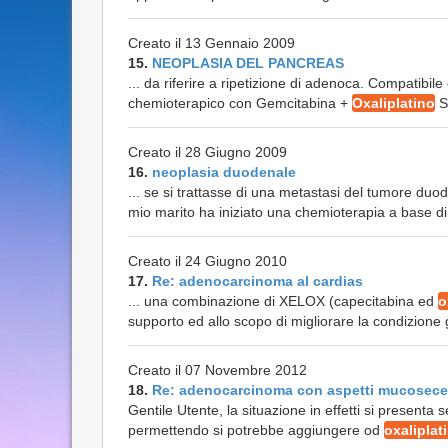
Creato il 13 Gennaio 2009
15.
NEOPLASIA DEL PANCREAS
... da riferire a ripetizione di adenoca. Compatib
chemioterapico con Gemcitabina +
Oxaliplatino
S
Creato il 28 Giugno 2009
16.
neoplasia duodenale
... se si trattasse di una metastasi del tumore duo
mio marito ha iniziato una chemioterapia a base d
Creato il 24 Giugno 2010
17.
Re: adenocarcinoma al cardias
... una combinazione di XELOX (capecitabina ed
o
supporto ed allo scopo di migliorare la condizione
Creato il 07 Novembre 2012
18.
Re: adenocarcinoma con aspetti mucosece
Gentile Utente, la situazione in effetti si presenta
permettendo si potrebbe aggiungere od
oxaliplat