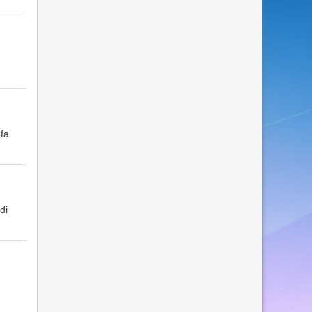
 fa
di