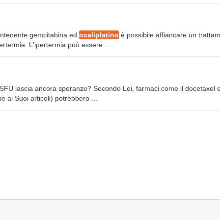
contenente gemcitabina ed
oxaliplatino
è possibile affiancare un tratta
rtermia. L'ipertermia può essere ...
5FU lascia ancora speranze? Secondo Lei, farmaci come il docetaxel e
 ai Suoi articoli) potrebbero ...