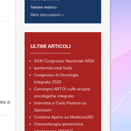
Tumore ovarico
Altre discussioni »
ULTIMI ARTICOLI
XXXI Congresso Nazionale AIDA
Ipertermia total body
Congresso di Oncologia
Integrata 2020
Convegno ARTOI sulle terapie
oncologiche integrate
ità di
Intervista a Carlo Pastore su
Sanissimi
Cristiana Aperio su Medicina365
Chemioterapia ipertermica