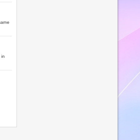
esame
 in