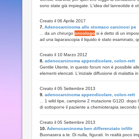
sono state già impiegate. L'idea del lanreotide è ot
Creato il 06 Aprile 2017
7.
Adenocarcinoma allo stomaco carcinosi pe
... da un chirurgo
oncologo
si è detto di un imposs
ad una laparascopia il liquido è stato esaminato, qu
Creato il 10 Marzo 2012
8.
adenocarcinoma appendicolare, colon-rett
Gentile Utente, in questo forum non è possibile al
elementi elencati. L'iniziale diffusione di malattia in
Creato il 05 Settembre 2013
9.
adenocarcinoma appendicolare, colon-rett
... 1 wild tipe, campione 2 mutazione G12D. dopo l'ar
di sottoporre il paziente a chemioterapia secon
Creato il 05 Settembre 2013
10.
Adenocarcinoma ben differenziato infiltr
Buonasera a te. Di nulla, figurati. In realtà poco im