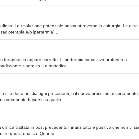
nsidiosa. La risoluzione potenziale passa attraverso la chirurgia. Le altre
adioterapia e/o ipertermia) ...
rso terapeutico appare corretto. L'ipertermia capacitiva profonda a
oadiuvante sinergico. La metodica ...
me si è detto nei dialoghi precedenti, è il nuovo prossimo accertamento
ssariamente basarsi su quello ...
linica trattata in post precedenti. Innanzitutto è positivo che non vi si
 oltre quella epatica. Quanto ...