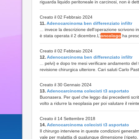
riguarda liquido peritoneale in carcinosi, non è det
Creato il 02 Febbraio 2024
11.
Adenocarcinoma ben differenziato infiltr
... invece la descrizione dell'operazione scrivono in
è stata operata il 2 dicembre.L'
oncologo
ha prescr
Creato il 02 Febbraio 2024
12.
Adenocarcinoma ben differenziato infiltr
... pelvi) e dopo tre mesi verificare andamento del 
revisione chirurgica ulteriore. Cari saluti Carlo Pas
Creato il 30 Gennaio 2024
13.
Adenocarcinoma colecisti t3 asportato
Buonasera. Per quel che leggo dai precedenti scri
volto a ridurre la neoplasia per poi valutare il reint
Creato il 14 Settembre 2018
14.
Adenocarcinoma colecisti t3 asportato
Il chirurgo interviene in queste condizioni genera
vale per malattia di qualunque dimensione (ripeto, su