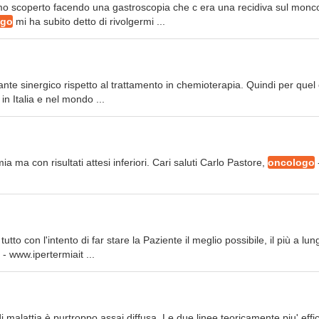
iamo scoperto facendo una gastroscopia che c era una recidiva sul mon
ogo
mi ha subito detto di rivolgermi ...
vante sinergico rispetto al trattamento in chemioterapia. Quindi per quel
in Italia e nel mondo ...
a ma con risultati attesi inferiori. Cari saluti Carlo Pastore,
oncologo
utto con l'intento di far stare la Paziente il meglio possibile, il più a lun
- www.ipertermiait ...
 malattia è purtroppo assai diffusa. Le due linee teoricamente piu' effi