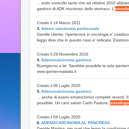
... sotto controllo tanto che ad ottobre 2010 abb
gastrico di ADK mucinoso dello stomaco. L'
oncol
Creato il 14 Marzo 2011
3.
Adeno carcinoma peritoneale
Gentile Utente, l'ipertermia in oncologia e' coadiu
leggo direi che in questo caso e' indicata. Esistono 
Creato il 29 Novembre 2016
4.
Adenocalcinoma gastrico
Buongiorno a lei. Sarebbe possibile la sola ipertermi
www.ipertermiaitalia.it
Creato il 06 Luglio 2020
5.
Adenocalcinoma gastrico
... anche di esami ematochimici completi recenti. Il t
possibile. Un caro saluto Carlo Pastore,
oncologo
Creato il 04 Luglio 2020
6.
ADENOCARCINOMA AL PANCREAS
Gentile Martina, per quel che leggo la condizione di