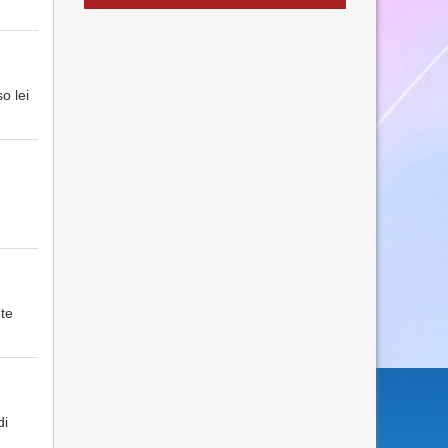
o lei
te
di