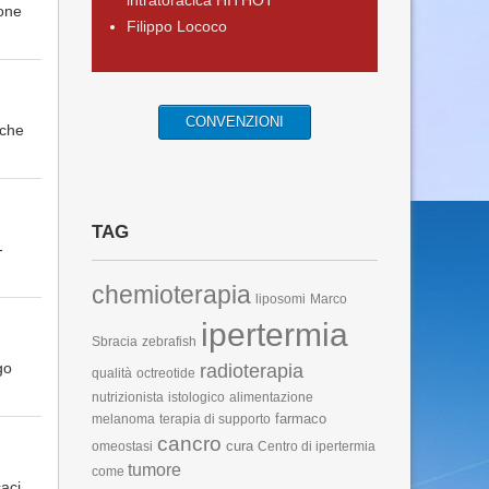
intratoracica HITHOT
cone
Filippo Lococo
CONVENZIONI
 che
TAG
-
chemioterapia
liposomi
Marco
ipertermia
Sbracia
zebrafish
go
radioterapia
qualità
octreotide
nutrizionista
istologico
alimentazione
farmaco
melanoma
terapia di supporto
cancro
cura
omeostasi
Centro di ipertermia
tumore
come
caci