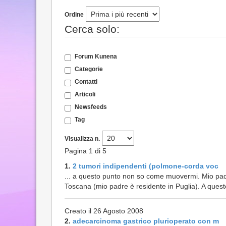
Ordine
Cerca solo:
Forum Kunena
Categorie
Contatti
Articoli
Newsfeeds
Tag
Visualizza n.
Pagina 1 di 5
1.
2 tumori indipendenti (polmone-corda voc
... a questo punto non so come muovermi. Mio padre
Toscana (mio padre è residente in Puglia). A questo 
Creato il 26 Agosto 2008
2.
adecarcinoma gastrico plurioperato con m