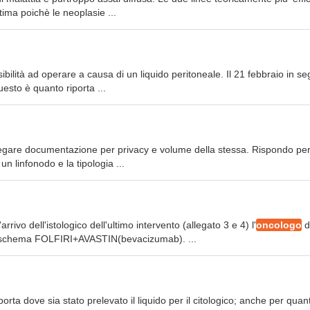
tima poichè le neoplasie ...
ibilità ad operare a causa di un liquido peritoneale. Il 21 febbraio in se
esto è quanto riporta ...
legare documentazione per privacy e volume della stessa. Rispondo per 
 un linfonodo e la tipologia ...
rivo dell'istologico dell'ultimo intervento (allegato 3 e 4) l'
oncologo
d
do schema FOLFIRI+AVASTIN(bevacizumab). ...
porta dove sia stato prelevato il liquido per il citologico; anche per quan