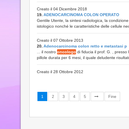
Creato il 04 Dicembre 2018
19.
ADENOCARCINOMA COLON OPERATO
Gentile Utente, la sintesi radiologica, la condizion
istologico nonché le caratteristiche delle cellule neo
Creato il 07 Ottobre 2013
20.
Adenocarcinoma colon retto e metastasi p
... il nostro
oncologo
di fiducia il prof. G. , press
pillole durata per 6 mesi, il quale deludente risultato
Creato il 28 Ottobre 2012
1
2
3
4
5
Fine