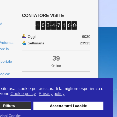
CONTATORE VISITE
uò
Oggi
6030
Profunda
Settimana
23913
on: la
39
 portale
Online
logica:
sito usa i cookie per assicurarti la migliore esperienza di
zione
Cookie policy
Privacy policy
Rifiuta
Accetta tutti i cookie
 info@ipertermiaitalia.it tel. 331/9584817 . Il
ito è diramato nel rispetto delle Linee Guida contenute
zioni Cookie: