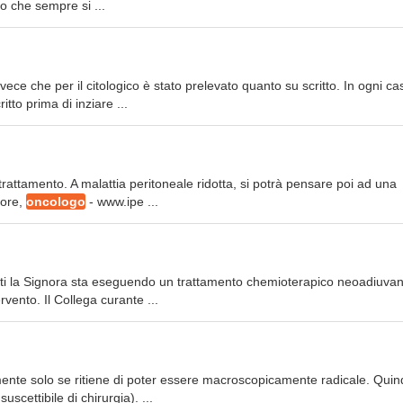
to che sempre si ...
vece che per il citologico è stato prelevato quanto su scritto. In ogni cas
itto prima di inziare ...
trattamento. A malattia peritoneale ridotta, si potrà pensare poi ad una
tore,
oncologo
- www.ipe ...
tti la Signora sta eseguendo un trattamento chemioterapico neoadiuvan
ervento. Il Collega curante ...
lmente solo se ritiene di poter essere macroscopicamente radicale. Quin
scettibile di chirurgia). ...