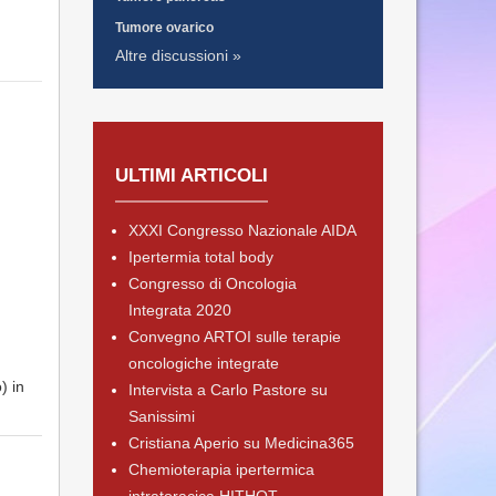
Tumore ovarico
Altre discussioni »
ULTIMI ARTICOLI
XXXI Congresso Nazionale AIDA
Ipertermia total body
Congresso di Oncologia
Integrata 2020
Convegno ARTOI sulle terapie
oncologiche integrate
) in
Intervista a Carlo Pastore su
Sanissimi
Cristiana Aperio su Medicina365
Chemioterapia ipertermica