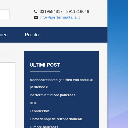
3319584817 - 3911216046
info@ipertermiaitalia.it
ideo
Profilo
ULTIMI POST
Adenocarcinoma gastrico con noduli al
peritoneo e ...
Ipertermia tumore pancreas
HCC
Febbricciola
Linfoadenopatie retroperitoneali
Tumore pancreas