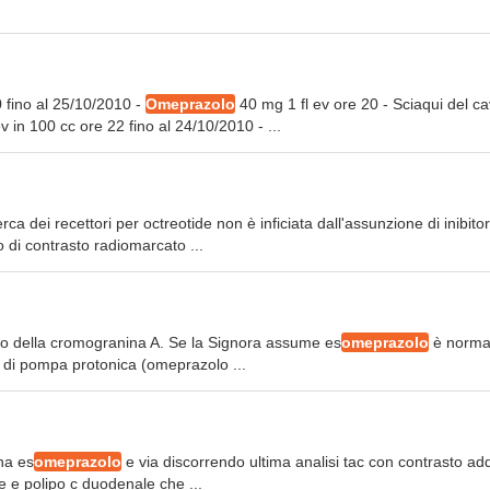
0 fino al 25/10/2010 -
Omeprazolo
40 mg 1 fl ev ore 20 - Sciaqui del c
 in 100 cc ore 22 fino al 24/10/2010 - ...
rca dei recettori per octreotide non è inficiata dall'assunzione di inibitor
o di contrasto radiomarcato ...
ato della cromogranina A. Se la Signora assume es
omeprazolo
è norma
ri di pompa protonica (omeprazolo ...
ina es
omeprazolo
e via discorrendo ultima analisi tac con contrasto a
 e polipo c duodenale che ...