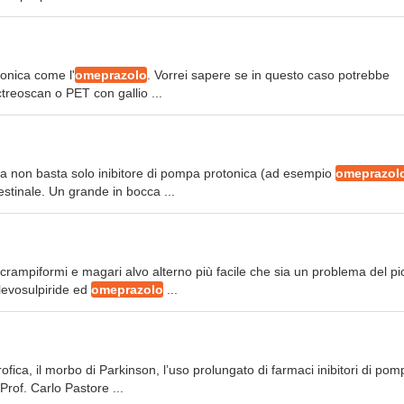
rotonica come l'
omeprazolo
. Vorrei sapere se in questo caso potrebbe
 octreoscan o PET con gallio ...
era non basta solo inibitore di pompa protonica (ad esempio
omeprazol
estinale. Un grande in bocca ...
i crampiformi e magari alvo alterno più facile che sia un problema del pi
 levosulpiride ed
omeprazolo
...
trofica, il morbo di Parkinson, l’uso prolungato di farmaci inibitori di po
Prof. Carlo Pastore ...