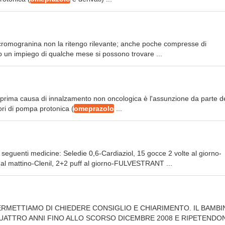
cromogranina non la ritengo rilevante; anche poche compresse di
 un impiego di qualche mese si possono trovare ...
la prima causa di innalzamento non oncologica è l'assunzione da parte d
tori di pompa protonica (
omeprazolo
...
 seguenti medicine: Seledie 0,6-Cardiaziol, 15 gocce 2 volte al giorno-
p al mattino-Clenil, 2+2 puff al giorno-FULVESTRANT ...
PERMETTIAMO DI CHIEDERE CONSIGLIO E CHIARIMENTO. IL BAMB
UATTRO ANNI FINO ALLO SCORSO DICEMBRE 2008 E RIPETENDO