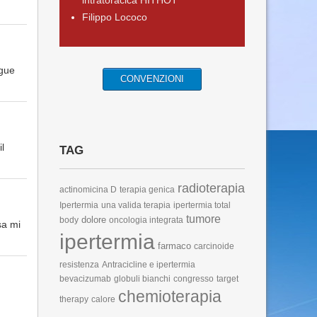
intratoracica HITHOT
Filippo Lococo
egue
CONVENZIONI
il
TAG
radioterapia
actinomicina D
terapia genica
Ipertermia
una valida terapia
ipertermia total
tumore
dolore
body
oncologia integrata
sa mi
ipertermia
farmaco
carcinoide
resistenza
Antracicline e ipertermia
bevacizumab
globuli bianchi
congresso
target
chemioterapia
therapy
calore