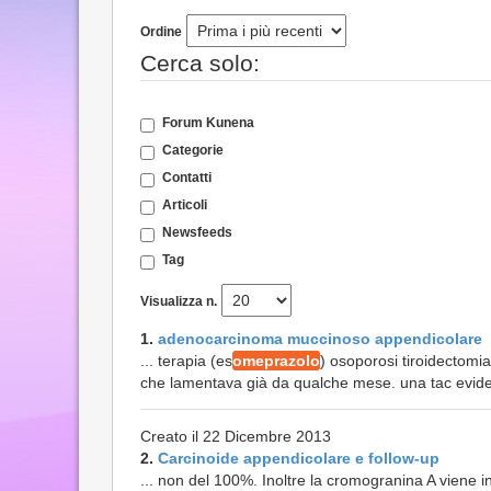
Ordine
Cerca solo:
Forum Kunena
Categorie
Contatti
Articoli
Newsfeeds
Tag
Visualizza n.
1.
adenocarcinoma muccinoso appendicolare
... terapia (es
omeprazolo
) osoporosi tiroidectomia
che lamentava già da qualche mese. una tac eviden
Creato il 22 Dicembre 2013
2.
Carcinoide appendicolare e follow-up
... non del 100%. Inoltre la cromogranina A viene 