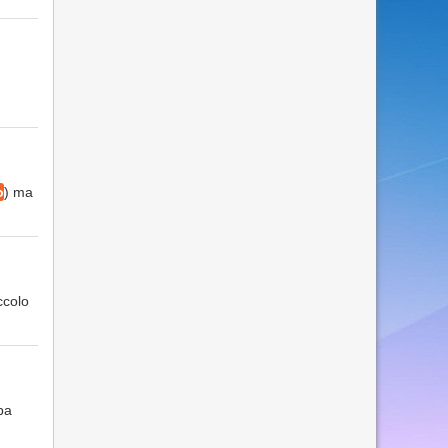
o
) ma
ccolo
mpa