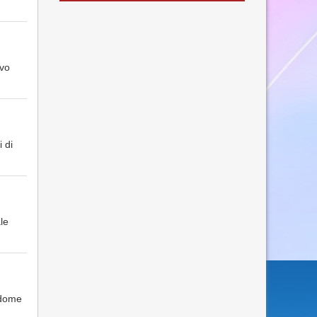
avo
i di
le
ddome