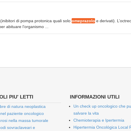
 (inibitori di pompa protonica quali solo
omeprazolo
e derivati). L’octre
er abituare l’organismo ...
LI PIU' LETTI
INFORMAZIONI UTILI
Un check up oncologico che p
bre di natura neoplastica
salvare la vita
 nel paziente oncologico
Chemioterapia e Ipertermia
rosi nella massa tumorale
Hipertermia Oncológica Local 
onodi sovraclaveari e