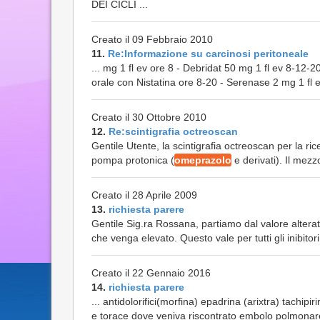
DEI CICLI ...
Creato il 09 Febbraio 2010
11.
Re:Informazione su carcinosi peritoneale
... mg 1 fl ev ore 8 - Debridat 50 mg 1 fl ev 8-12-2
orale con Nistatina ore 8-20 - Serenase 2 mg 1 fl ev
Creato il 30 Ottobre 2010
12.
Re:scintigrafia octreoscan
Gentile Utente, la scintigrafia octreoscan per la rice
pompa protonica (
omeprazolo
e derivati). Il mezz
Creato il 28 Aprile 2009
13.
richiesta parere
Gentile Sig.ra Rossana, partiamo dal valore alter
che venga elevato. Questo vale per tutti gli inibito
Creato il 22 Gennaio 2016
14.
richiesta parere
... antidolorifici(morfina) epadrina (arixtra) tachipir
e torace dove veniva riscontrato embolo polmonare