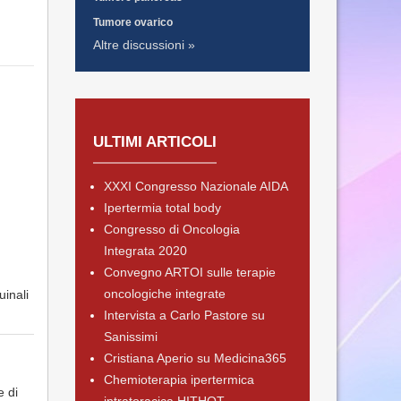
Tumore ovarico
Altre discussioni »
ULTIMI ARTICOLI
XXXI Congresso Nazionale AIDA
Ipertermia total body
Congresso di Oncologia
Integrata 2020
Convegno ARTOI sulle terapie
oncologiche integrate
uinali
Intervista a Carlo Pastore su
Sanissimi
Cristiana Aperio su Medicina365
Chemioterapia ipertermica
e di