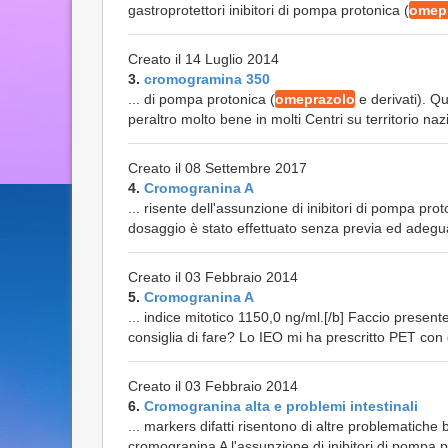
gastroprotettori inibitori di pompa protonica (
omep
Creato il 14 Luglio 2014
3.
cromogramina 350
... di pompa protonica (
omeprazolo
e derivati). Qu
peraltro molto bene in molti Centri su territorio nazi
Creato il 08 Settembre 2017
4.
Cromogranina A
... risente dell'assunzione di inibitori di pompa pro
dosaggio è stato effettuato senza previa ed adegua
Creato il 03 Febbraio 2014
5.
Cromogranina A
... indice mitotico 1150,0 ng/ml.[/b] Faccio presen
consiglia di fare? Lo IEO mi ha prescritto PET con 
Creato il 03 Febbraio 2014
6.
Cromogranina alta e problemi intestinali
... markers difatti risentono di altre problematiche
cromogranina A l'assunzione di inibitori di pompa p