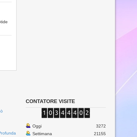
otide
CONTATORE VISITE
uò
Oggi
3272
Profunda
Settimana
21155