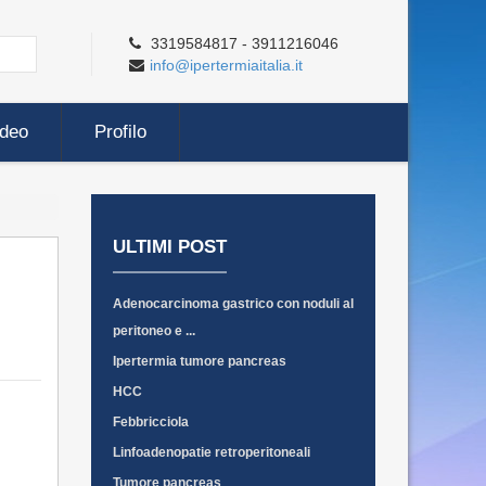
3319584817 - 3911216046
info@ipertermiaitalia.it
ideo
Profilo
ULTIMI POST
Adenocarcinoma gastrico con noduli al
peritoneo e ...
Ipertermia tumore pancreas
HCC
Febbricciola
Linfoadenopatie retroperitoneali
Tumore pancreas