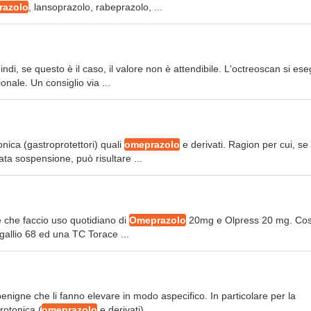
razolo
, lansoprazolo, rabeprazolo, ...
indi, se questo è il caso, il valore non è attendibile. L'octreoscan si es
onale. Un consiglio via ...
tonica (gastroprotettori) quali
omeprazolo
e derivati. Ragion per cui, se 
ta sospensione, può risultare ...
te che faccio uso quotidiano di
Omeprazolo
20mg e Olpress 20 mg. Co
gallio 68 ed una TC Torace ...
 benigne che li fanno elevare in modo aspecifico. In particolare per la
rotonica (
omeprazolo
e derivati) ...