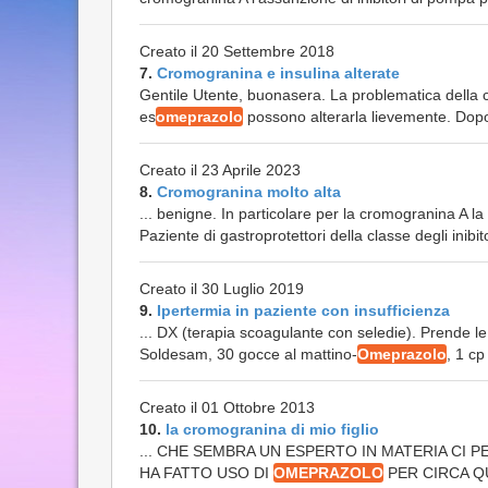
Creato il 20 Settembre 2018
7.
Cromogranina e insulina alterate
Gentile Utente, buonasera. La problematica della 
es
omeprazolo
possono alterarla lievemente. Dopo
Creato il 23 Aprile 2023
8.
Cromogranina molto alta
... benigne. In particolare per la cromogranina A 
Paziente di gastroprotettori della classe degli inibi
Creato il 30 Luglio 2019
9.
Ipertermia in paziente con insufficienza
... DX (terapia scoagulante con seledie). Prende le
Soldesam, 30 gocce al mattino-
Omeprazolo
, 1 c
Creato il 01 Ottobre 2013
10.
la cromogranina di mio figlio
... CHE SEMBRA UN ESPERTO IN MATERIA CI 
HA FATTO USO DI
OMEPRAZOLO
PER CIRCA Q