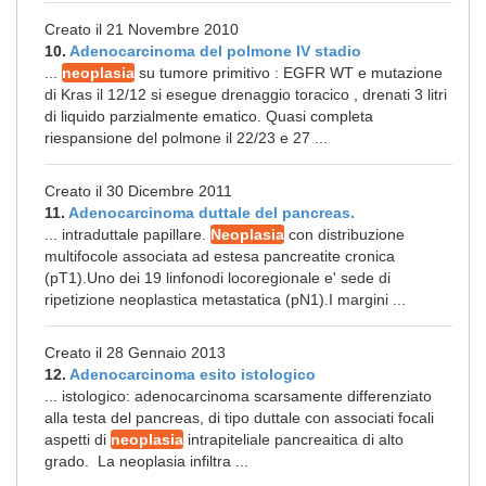
Creato il 21 Novembre 2010
10.
Adenocarcinoma del polmone IV stadio
...
neoplasia
su tumore primitivo : EGFR WT e mutazione
di Kras il 12/12 si esegue drenaggio toracico , drenati 3 litri
di liquido parzialmente ematico. Quasi completa
riespansione del polmone il 22/23 e 27 ...
Creato il 30 Dicembre 2011
11.
Adenocarcinoma duttale del pancreas.
... intraduttale papillare.
Neoplasia
con distribuzione
multifocole associata ad estesa pancreatite cronica
(pT1).Uno dei 19 linfonodi locoregionale e' sede di
ripetizione neoplastica metastatica (pN1).I margini ...
Creato il 28 Gennaio 2013
12.
Adenocarcinoma esito istologico
... istologico: adenocarcinoma scarsamente differenziato
alla testa del pancreas, di tipo duttale con associati focali
aspetti di
neoplasia
intrapiteliale pancreaitica di alto
grado. La neoplasia infiltra ...