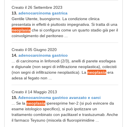
Creato il 26 Settembre 2023
13.
adenocarcinoma gastrica
Gentile Utente, buongiorno. La condizione clinica
presentata in effetti è piuttosto impegnativa. Si tratta di una
neoplasia
che si configura come un quarto stadio già per il
coinvolgimento del peritoneo ...
Creato il 05 Giugno 2020
14.
adenocarcinoma gastrico
... di carcinoma in linfonodi (2/3), anelli di parete esofagea
e digiunale (non segni di infiltrazione neoplastica), colecisti
(non segni di infiltrazione neoplastica). La
neoplasia
era
adesa al fegato non ...
Creato il 14 Maggio 2013
15.
Adenocarcinoma gastrico avanzato e carci
... Se la
neoplasia
iperesprime her-2 (si può evincere da
esame istologico specifico), si può ipotizzare un
trattamento combinato con paclitaxel e trastuzumab. Anche
il farmaco Teysuno (miscela di fluoropirimidine ...