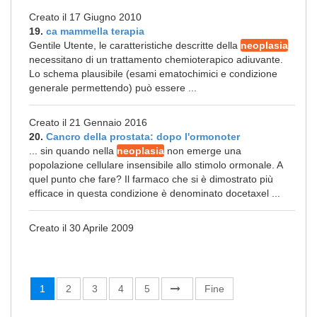
Creato il 17 Giugno 2010
19.
ca mammella terapia
Gentile Utente, le caratteristiche descritte della
neoplasia
necessitano di un trattamento chemioterapico adiuvante.
Lo schema plausibile (esami ematochimici e condizione
generale permettendo) può essere ...
Creato il 21 Gennaio 2016
20.
Cancro della prostata: dopo l'ormonoter
... sin quando nella
neoplasia
non emerge una
popolazione cellulare insensibile allo stimolo ormonale. A
quel punto che fare? Il farmaco che si è dimostrato più
efficace in questa condizione è denominato docetaxel ...
Creato il 30 Aprile 2009
1
2
3
4
5
Fine