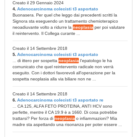
Creato il 29 Gennaio 2024
4.
Adenocarcinoma colecisti t3 asportato
Buonasera. Per quel che leggo dai precedenti scritti la
Signora sta eseguendo un trattamento chemioterapico
neoadiuvante volto a ridurre la
neoplasia
per poi valutare
il reintervento. Il Collega curante ...
Creato il 14 Settembre 2018
5.
Adenocarcinoma colecisti t3 asportato
... di ittero per sospetta
neoplasia
l'epatologo le ha
comunicato che quel reintervento radicale non verrà
eseguito. Con i dottori favorevoli all'operazione per la
sospetta neoplasia alla via biliare non ne ...
Creato il 14 Settembre 2018
6.
Adenocarcinoma colecisti t3 asportato re
... CA 125, ALFA FETO PROTEINA, ANTI HCV sono
perfette, mentre il CA 19.9 è a 1660. Di cosa potrebbe
trattarsi? Per forza di
neoplasia
o infiammazioni? Mia
madre sta aspettando una risonanza per poter essere ...