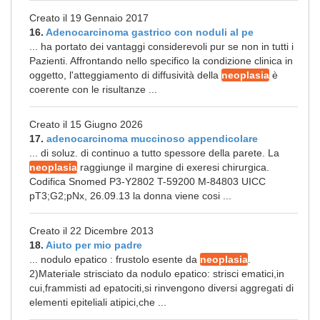
Creato il 19 Gennaio 2017
16.
Adenocarcinoma gastrico con noduli al pe
... ha portato dei vantaggi considerevoli pur se non in tutti i
Pazienti. Affrontando nello specifico la condizione clinica in
oggetto, l'atteggiamento di diffusività della
neoplasia
è
coerente con le risultanze ...
Creato il 15 Giugno 2026
17.
adenocarcinoma muccinoso appendicolare
... di soluz. di continuo a tutto spessore della parete. La
neoplasia
raggiunge il margine di exeresi chirurgica.
Codifica Snomed P3-Y2802 T-59200 M-84803 UICC
pT3;G2;pNx, 26.09.13 la donna viene cosi ...
Creato il 22 Dicembre 2013
18.
Aiuto per mio padre
... nodulo epatico : frustolo esente da
neoplasia
.
2)Materiale strisciato da nodulo epatico: strisci ematici,in
cui,frammisti ad epatociti,si rinvengono diversi aggregati di
elementi epiteliali atipici,che ...