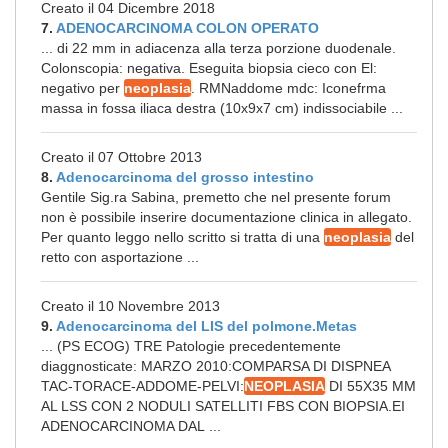
Creato il 04 Dicembre 2018
7.
ADENOCARCINOMA COLON OPERATO
... di 22 mm in adiacenza alla terza porzione duodenale.
Colonscopia: negativa. Eseguita biopsia cieco con El:
negativo per
neoplasia
. RMNaddome mdc: Iconefrma
massa in fossa iliaca destra (10x9x7 cm) indissociabile ...
Creato il 07 Ottobre 2013
8.
Adenocarcinoma del grosso intestino
Gentile Sig.ra Sabina, premetto che nel presente forum
non è possibile inserire documentazione clinica in allegato.
Per quanto leggo nello scritto si tratta di una
neoplasia
del
retto con asportazione ...
Creato il 10 Novembre 2013
9.
Adenocarcinoma del LIS del polmone.Metas
... (PS ECOG) TRE Patologie precedentemente
diaggnosticate: MARZO 2010:COMPARSA DI DISPNEA
TAC-TORACE-ADDOME-PELVI:
NEOPLASIA
DI 55X35 MM
AL LSS CON 2 NODULI SATELLITI FBS CON BIOPSIA.EI
ADENOCARCINOMA DAL ...