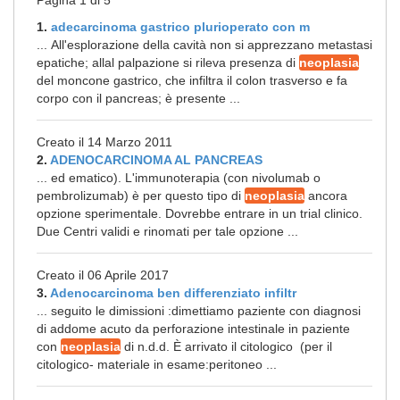
Pagina 1 di 5
1.
adecarcinoma gastrico plurioperato con m
... All'esplorazione della cavità non si apprezzano metastasi
epatiche; allal palpazione si rileva presenza di
neoplasia
del moncone gastrico, che infiltra il colon trasverso e fa
corpo con il pancreas; è presente ...
Creato il 14 Marzo 2011
2.
ADENOCARCINOMA AL PANCREAS
... ed ematico). L'immunoterapia (con nivolumab o
pembrolizumab) è per questo tipo di
neoplasia
ancora
opzione sperimentale. Dovrebbe entrare in un trial clinico.
Due Centri validi e rinomati per tale opzione ...
Creato il 06 Aprile 2017
3.
Adenocarcinoma ben differenziato infiltr
... seguito le dimissioni :dimettiamo paziente con diagnosi
di addome acuto da perforazione intestinale in paziente
con
neoplasia
di n.d.d. È arrivato il citologico (per il
citologico- materiale in esame:peritoneo ...