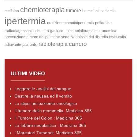
chemioterapia
tumore
melfalan
La metastasectomia
ipertermia
nutrizione
chemioipertermia
polidatina
radiodiagnostica
scheletro
gastrico
La chemioterapia metronomica
prevenzione
tumore del polmone
seno
Neoplasie del distretto testa-collo
cancro
radioterapia
paziente
adiuvante
ULTIMI VIDEO
Leggere le analisi del sangue
Gestire la nausea ed il vomito
La stipsi nel paziente oncologico
Il tumore della mammella: Medicina 365
Il Tumore del Colon : Medicina 365
La febbre neoplastica : Medicina 365
I Marcatori Tumorali: Medicina 365