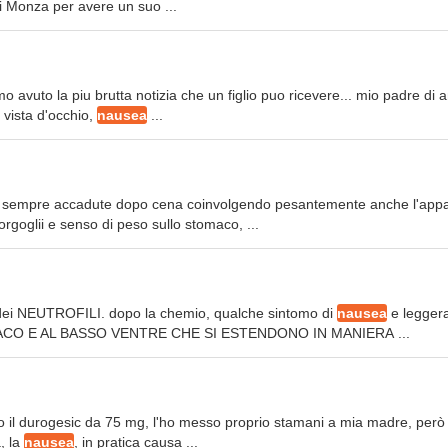
i Monza per avere un suo ...
o avuto la piu brutta notizia che un figlio puo ricevere... mio padre di a
 vista d'occhio,
nausea
...
 sono sempre accadute dopo cena coinvolgendo pesantemente anche l'app
orgoglii e senso di peso sullo stomaco, ...
o dei NEUTROFILI. dopo la chemio, qualche sintomo di
nausea
e legger
ACO E AL BASSO VENTRE CHE SI ESTENDONO IN MANIERA ...
o il durogesic da 75 mg, l'ho messo proprio stamani a mia madre, però 
, la
nausea
, in pratica causa ...