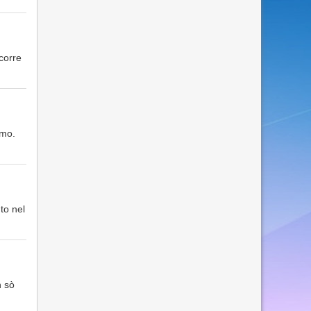
corre
emo.
to nel
n sò