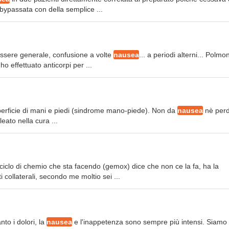
bypassata con della semplice ...
essere generale, confusione a volte
nausea
... a periodi alterni... Polmon
 effettuato anticorpi per ...
superficie di mani e piedi (sindrome mano-piede). Non da
nausea
nè perd
leato nella cura ...
ciclo di chemio che sta facendo (gemox) dice che non ce la fa, ha la
ti collaterali, secondo me moltio sei ...
nto i dolori, la
nausea
e l'inappetenza sono sempre più intensi. Siamo 