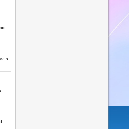
nni
arato
a
il