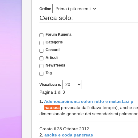
Ordine
Cerca solo:
Forum Kunena
Categorie
Contatti
Articoli
Newsfeeds
Tag
Visualizza n.
Pagina 1 di 3
1.
Adenocarcinoma colon retto e metastasi p
...
nausea
provocata dall'ottava terapia), anche s
dimensionale generale dei secondarismi polmonari 
Creato il 28 Ottobre 2012
2.
ascite e coda pancreas