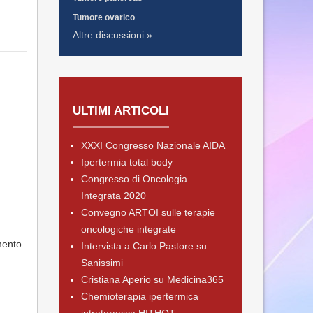
Tumore ovarico
Altre discussioni »
ULTIMI ARTICOLI
XXXI Congresso Nazionale AIDA
Ipertermia total body
Congresso di Oncologia
Integrata 2020
Convegno ARTOI sulle terapie
oncologiche integrate
mento
Intervista a Carlo Pastore su
Sanissimi
Cristiana Aperio su Medicina365
Chemioterapia ipertermica