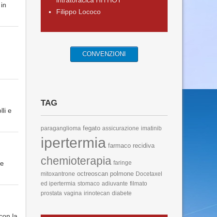
intratoracica HITHOT
in
Filippo Lococo
CONVENZIONI
TAG
lli e
fegato
paraganglioma
assicurazione
imatinib
ipertermia
farmaco
recidiva
chemioterapia
 e
faringe
octreoscan
polmone
mitoxantrone
Docetaxel
ed ipertermia
stomaco
adiuvante
filmato
prostata
vagina
irinotecan
diabete
con la