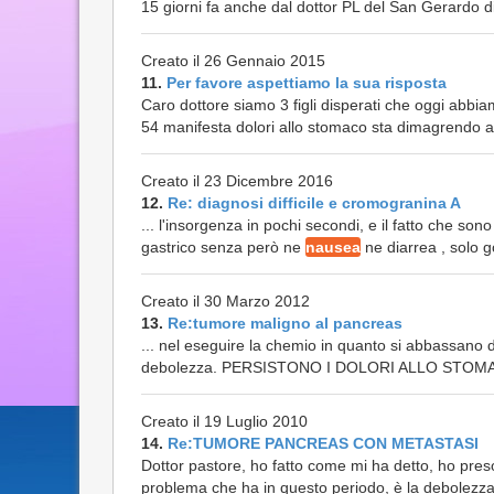
15 giorni fa anche dal dottor PL del San Gerardo d
Creato il 26 Gennaio 2015
11.
Per favore aspettiamo la sua risposta
Caro dottore siamo 3 figli disperati che oggi abbiam
54 manifesta dolori allo stomaco sta dimagrendo a
Creato il 23 Dicembre 2016
12.
Re: diagnosi difficile e cromogranina A
... l'insorgenza in pochi secondi, e il fatto che
gastrico senza però ne
nausea
ne diarrea , solo g
Creato il 30 Marzo 2012
13.
Re:tumore maligno al pancreas
... nel eseguire la chemio in quanto si abbassan
debolezza. PERSISTONO I DOLORI ALLO STOM
Creato il 19 Luglio 2010
14.
Re:TUMORE PANCREAS CON METASTASI
Dottor pastore, ho fatto come mi ha detto, ho pres
problema che ha in questo periodo, è la debolezza