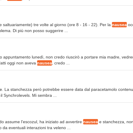
 saltuariamente) tre volte al giorno (ore 8 - 16 - 22). Per la
nausea
oc
blema. Di più non posso suggerire ...
eso appuntamento lunedì, non credo riuscirò a portare mia madre, vedr
fatti oggi non aveva
nausea
, credo ...
e. La stanchezza però potrebbe essere data dal paracetamolo contenu
 il Synchrolevels. Mi sembra ...
do assume l'escozul, ha iniziato ad avvertire
nausea
e stanchezza, no
da eventuali interazioni tra veleno ...