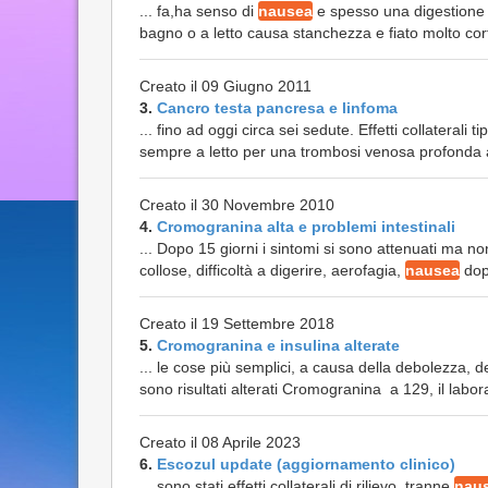
... fa,ha senso di
nausea
e spesso una digestione
bagno o a letto causa stanchezza e fiato molto co
Creato il 09 Giugno 2011
3.
Cancro testa pancresa e linfoma
... fino ad oggi circa sei sedute. Effetti collaterali ti
sempre a letto per una trombosi venosa profonda al
Creato il 30 Novembre 2010
4.
Cromogranina alta e problemi intestinali
... Dopo 15 giorni i sintomi si sono attenuati ma non
collose, difficoltà a digerire, aerofagia,
nausea
dopo
Creato il 19 Settembre 2018
5.
Cromogranina e insulina alterate
... le cose più semplici, a causa della debolezza, d
sono risultati alterati Cromogranina a 129, il labor
Creato il 08 Aprile 2023
6.
Escozul update (aggiornamento clinico)
... sono stati effetti collaterali di rilievo, tranne
nau