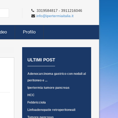
3319584817 - 3911216046
info@ipertermiaitalia.it
ideo
Profilo
ULTIMI POST
Adenocarcinoma gastrico con noduli al
peritoneo e ...
Ipertermia tumore pancreas
HCC
Febbricciola
Linfoadenopatie retroperitoneali
Tumore pancreas