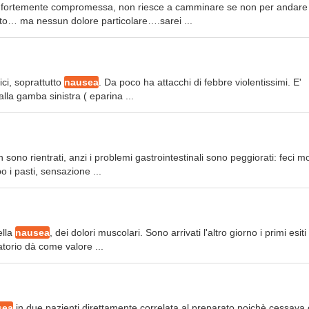
 fortemente compromessa, non riesce a camminare se non per andare 
rto… ma nessun dolore particolare….sarei ...
pici, soprattutto
nausea
. Da poco ha attacchi di febbre violentissimi. E'
la gamba sinistra ( eparina ...
 sono rientrati, anzi i problemi gastrointestinali sono peggiorati: feci mo
 i pasti, sensazione ...
ella
nausea
, dei dolori muscolari. Sono arrivati l'altro giorno i primi esiti
atorio dà come valore ...
sea
in due pazienti direttamente correlata al preparato poichè cessava 