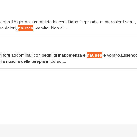
dopo 15 giorni di completo blocco. Dopo l' episodio di mercoledì sera ,
re dolori,
nausea
, vomito. Non è ...
ri forti addominali con segni di inappetenza e
nausea
e vomito.Essend
 riuscita della terapia in corso ...