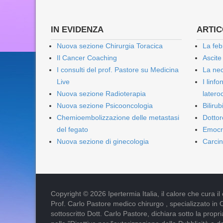
IN EVIDENZA
ARTICO
Nuova sezione Chirurgia Toracica
La feb
Il Cancer Coaching
Ascite
I consulti del prof. Pastore su Medicina
La nec
Live
I linf
Nuova sezione Radioterapia
lateroc
Nuova sezione Psicooncologia
Biliru
Chemioembolizzazione delle metastasi
Dottor
del fegato
Emocr
Nuova sezione di ginecologia
Carcin
Copyright © 2026 Ipertermia Italia, il calore che cura il can
Prof. Carlo Pastore medico chirurgo , specializzato in 
sottoscritto Dott. Carlo Pastore, dichiara sotto la pro