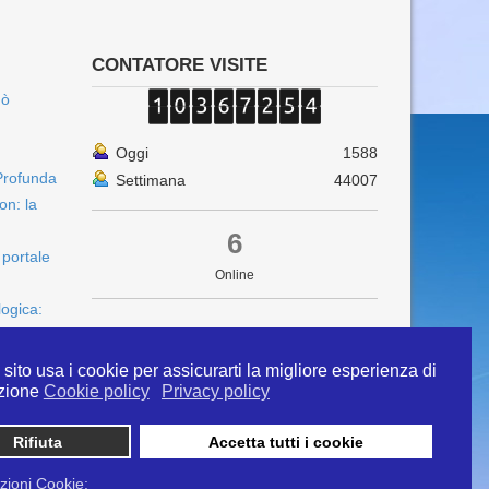
CONTATORE VISITE
uò
Oggi
1588
Profunda
Settimana
44007
on: la
6
 portale
Online
logica:
sito usa i cookie per assicurarti la migliore esperienza di
zione
Cookie policy
Privacy policy
Rifiuta
Accetta tutti i cookie
 info@ipertermiaitalia.it tel. 331/9584817 . Il
ito è diramato nel rispetto delle Linee Guida contenute
zioni Cookie: