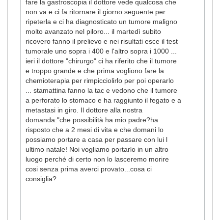
fare la gastroscopia il dottore vede qualcosa che
non va e ci fa ritornare il giorno seguente per
ripeterla e ci ha diagnosticato un tumore maligno
molto avanzato nel piloro... il martedì subito
ricovero fanno il prelievo e nei risultati esce il test
tumorale uno sopra i 400 e l'altro sopra i 1000 ...
ieri il dottore "chirurgo" ci ha riferito che il tumore
e troppo grande e che prima vogliono fare la
chemioterapia per rimpicciolirlo per poi operarlo
... stamattina fanno la tac e vedono che il tumore
a perforato lo stomaco e ha raggiunto il fegato e a
metastasi in giro. Il dottore alla nostra
domanda:"che possibilità ha mio padre?ha
risposto che a 2 mesi di vita e che domani lo
possiamo portare a casa per passare con lui l
ultimo natale! Noi vogliamo portarlo in un altro
luogo perché di certo non lo lasceremo morire
cosi senza prima averci provato...cosa ci
consiglia?