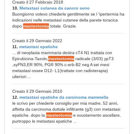
Creato il 27 Febbraio 2018
10.
Metastasi cutanea da cancro seno
Buongiorno volevo chiederle gentilmente se l 'ipertermia ha
indicazioni nelle metastasi cutanee della parete toracica
dopo
mastectomia
totale. Grazie.
Creato il 29 Gennaio 2022
11.
metastasi epatiche
... di neoplasia mammaria destra cT4 N1 trattata con
Epirubicina-Taxolo,
mastectomia
radicale (3/03) ypT3
,xyPN3,ER 90%, PGR 90% c-erb-B2 neg A sei mesi
metastasi ossee D12- L1(trattate con radioterapia)
ulteriori ...
Creato il 29 Gennaio 2010
12.
metastasi epatiche da carcinoma mammella
le scrivo per chiederle consiglio per mia madre, 52 anni,
affetta da carcinoma duttale infiltrante (g3) con metastasi
epatiche. dopo la
mastectomia
e svuotamento ascellare,
purtroppo le metastasi epatiche ...