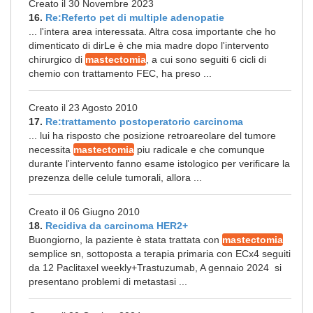
Creato il 30 Novembre 2023
16.
Re:Referto pet di multiple adenopatie
... l'intera area interessata. Altra cosa importante che ho
dimenticato di dirLe è che mia madre dopo l'intervento
chirurgico di
mastectomia
, a cui sono seguiti 6 cicli di
chemio con trattamento FEC, ha preso ...
Creato il 23 Agosto 2010
17.
Re:trattamento postoperatorio carcinoma
... lui ha risposto che posizione retroareolare del tumore
necessita
mastectomia
piu radicale e che comunque
durante l'intervento fanno esame istologico per verificare la
prezenza delle celule tumorali, allora ...
Creato il 06 Giugno 2010
18.
Recidiva da carcinoma HER2+
Buongiorno, la paziente è stata trattata con
mastectomia
semplice sn, sottoposta a terapia primaria con ECx4 seguiti
da 12 Paclitaxel weekly+Trastuzumab, A gennaio 2024 si
presentano problemi di metastasi ...