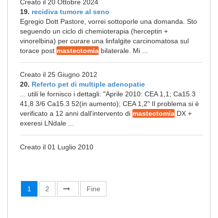
Creato il 20 Ottobre 2024
19.
recidiva tumore al seno
Egregio Dott Pastore, vorrei sottoporle una domanda. Sto
seguendo un ciclo di chemioterapia (herceptin +
vinorelbina) per curare una linfalgite carcinomatosa sul
torace post
mastectomia
bilaterale. Mi ...
Creato il 25 Giugno 2012
20.
Referto pet di multiple adenopatie
... utili le fornisco i dettagli: "Aprile 2010: CEA 1,1; Ca15.3
41,8 3/6 Ca15.3 52(in aumento); CEA 1,2" Il problema si è
verificato a 12 anni dall'intervento di
mastectomia
DX +
exeresi LNdale ...
Creato il 01 Luglio 2010
1
2
Fine