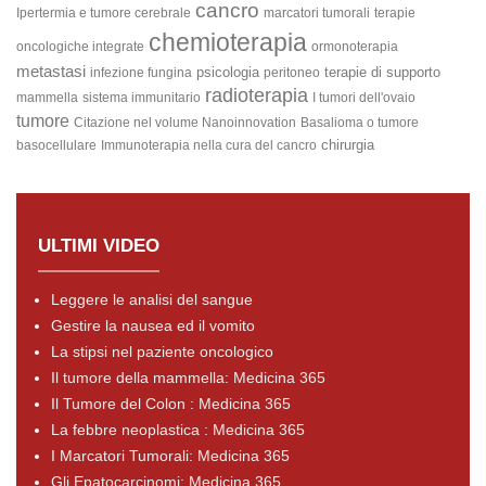
cancro
Ipertermia e tumore cerebrale
marcatori tumorali
terapie
chemioterapia
oncologiche integrate
ormonoterapia
metastasi
psicologia
terapie di supporto
infezione fungina
peritoneo
radioterapia
mammella
sistema immunitario
I tumori dell'ovaio
tumore
Citazione nel volume Nanoinnovation
Basalioma o tumore
chirurgia
basocellulare
Immunoterapia nella cura del cancro
ULTIMI VIDEO
Leggere le analisi del sangue
Gestire la nausea ed il vomito
La stipsi nel paziente oncologico
Il tumore della mammella: Medicina 365
Il Tumore del Colon : Medicina 365
La febbre neoplastica : Medicina 365
I Marcatori Tumorali: Medicina 365
Gli Epatocarcinomi: Medicina 365