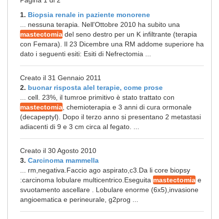
Pagina 1 di 2
1.
Biopsia renale in paziente monorene
... nessuna terapia. Nell'Ottobre 2010 ha subito una
mastectomia
del seno destro per un K infiltrante (terapia
con Femara). Il 23 Dicembre una RM addome superiore ha
dato i seguenti esiti: Esiti di Nefrectomia ...
Creato il 31 Gennaio 2011
2.
buonar risposta alel terapie, come prose
... cell. 23%, il tumroe primitivo è stato trattato con
mastectomia
, chemioterapia e 3 anni di cura ormonale
(decapeptyl). Dopo il terzo anno si presentano 2 metastasi
adiacenti di 9 e 3 cm circa al fegato. ...
Creato il 30 Agosto 2010
3.
Carcinoma mammella
... rm,negativa.Faccio ago aspirato,c3.Da li core biopsy
:carcinoma lobulare multicentrico.Eseguita
mastectomia
e
svuotamento ascellare . Lobulare enorme (6x5),invasione
angioematica e perineurale, g2prog ...