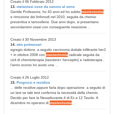
Creato il 06 Febbraio 2012
13.
metastasi osse da cancro al seno
Gentile Professore, ho 43 anni ed ho subito
mastectomia
e rimozione dei linfonodi nel 2010, seguita da chemio
preventiva e tamoxifene. Due anni dopo, si presentano
secondarismi ossei con conseguente resezione ...
Creato il 30 Novembre 2013
14.
mts polmonari
egregio dottore, a seguito carcinoma duttale infiltrante her2
+ in ottobre 2008 con
mastectomia
radicale seguita da
cicli di chemioterapia (taxotere+ herceptin) e radioterapia ,
l'anno scorso ho avuto una ...
Creato il 26 Luglio 2012
15.
Prognosi e recidive
... delle recidive,oppure farla dopo operazione a seguito di
un test se tale test conferma la necessità della chemio.
Decido per fare la Neoadiuvante,4 di Ex e 12 Tavolo. A
dicembre mi operano di
mastectomia
...