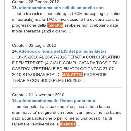
Creato il 28 Ottobre 2012
13.
adenocarcinoma con cellule ad anello con
... fatto tre cicli di chemioterapia (HCF, hercepting cisplatino
e fluoracile) ma la TAC di rivalutazione ha evidenziato una
progressione della
malattia
sebbene non ci abbiano date
molte speranze (anzi diciamo ...
Creato il 03 Luglio 2012
14.
Adenocarcinoma del LIS del polmone.Metas
... 18-05-2010 AL 20-07-2010 TERAPIA CON CISPLATINO
E PEMETREXED (4 CICLI) COMPLICATA DA TOSSICITA'
GASTROINTESTINALE ED EMATOLOCICA TAC 27-07-
2010 STAZIONARIETA' DI
MALATTIA
PROSEGUE
TERAPIA CON SOLO PEMETREXED ...
Creato il 21 Novembre 2010
15.
adenocarcinoma dell'istmo pancreatic
... peritoneale. La situazione e' esplosa in tutta la sua
drammaticita' nel giro di un mese i vari medici non ci hanno
dato alcuna soluzione o per lo meno una possibilita' di
rallentare l'evolversi della
malattia
. ...