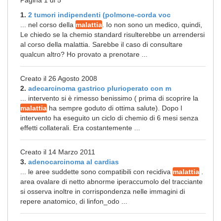
Pagina 1 di 5
1.
2 tumori indipendenti (polmone-corda voc
... nel corso della
malattia
. Io non sono un medico, quindi,
Le chiedo se la chemio standard risulterebbe un arrendersi
al corso della malattia. Sarebbe il caso di consultare
qualcun altro? Ho provato a prenotare ...
Creato il 26 Agosto 2008
2.
adecarcinoma gastrico plurioperato con m
... intervento si è rimesso benissimo ( prima di scoprire la
malattia
ha sempre goduto di ottima salute). Dopo l
intervento ha eseguito un ciclo di chemio di 6 mesi senza
effetti collaterali. Era costantemente ...
Creato il 14 Marzo 2011
3.
adenocarcinoma al cardias
... le aree suddette sono compatibili con recidiva
malattia
.
area ovalare di netto abnorme iperaccumolo del tracciante
si osserva inoltre in corrispondenza nelle immagini di
repere anatomico, di linfon_odo ...