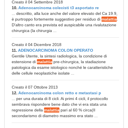
Creato il 04 Settembre 2018
10.
Adenocarcinoma colecisti t3 asportato re
... descritto, alla luce anche del valore elevato del Ca 19.9,
è purtroppo fortemente suggestivo per residuo di
malattia
.
D'altro canto era prevista ed auspicabile una rivalutazione
chirurgica (la chirurgia ...
Creato il 04 Dicembre 2018
11.
ADENOCARCINOMA COLON OPERATO
Gentile Utente, la sintesi radiologica, la condizione di
estensione di
malattia
pre-chirurgica, la stadiazione
patologica da esame istologico nonché le caratteristiche
delle cellule neoplastiche isolate ...
Creato il 07 Ottobre 2013
12.
Adenocarcinoma colon retto e metastasi p
... per una durata di 8 cicli. Ai primi 4 cicli, il protocollo
sembrava rispondere bene dato che vi era stata una
regressione della
malattia
pari al 60 % circa(Il
secondarismo di diametro massimo era stato ...