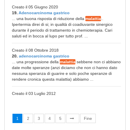
Creato il 05 Giugno 2020
19.
Adenocarcinoma gastrico
... una buona risposta di riduzione della
malattia
..
Ipertermia direi di si; in qualità di coadiuvante sinergico
durante il periodo di trattamento in chemioterapia. Cari
saluti ed in bocca al lupo per tutto prof. ...
Creato il 08 Ottobre 2018
20.
adenocarcinoma gastrico
... una progressione della
malattia
sebbene non ci abbiano
date molte speranze (anzi diciamo che non ci hanno dato
nessuna speranza di guarire e solo poche speranze di
rendere cronica questa malattia) abbiamo ...
Creato il 03 Luglio 2012
1
2
3
4
5
Fine