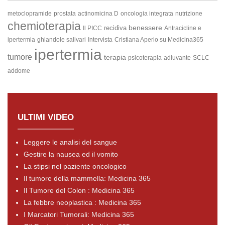
metoclopramide
prostata
actinomicina D
oncologia integrata
nutrizione
chemioterapia
benessere
recidiva
Il PICC
Antracicline e
ipertermia
ghiandole salivari
Intervista
Cristiana Aperio su Medicina365
ipertermia
tumore
terapia
psicoterapia
adiuvante
SCLC
addome
ULTIMI VIDEO
Leggere le analisi del sangue
Gestire la nausea ed il vomito
La stipsi nel paziente oncologico
Il tumore della mammella: Medicina 365
Il Tumore del Colon : Medicina 365
La febbre neoplastica : Medicina 365
I Marcatori Tumorali: Medicina 365