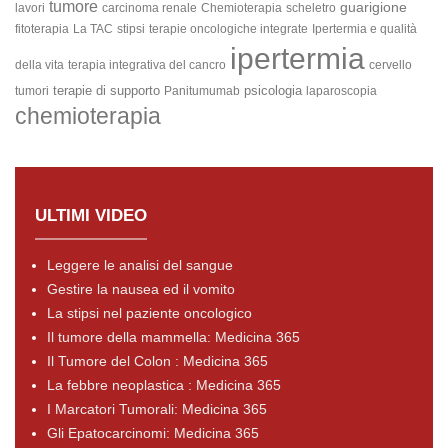
tumore
guarigione
lavori
carcinoma renale
Chemioterapia
scheletro
fitoterapia
La TAC
stipsi
terapie oncologiche integrate
Ipertermia e qualità
ipertermia
della vita
terapia integrativa del cancro
cervello
terapie di supporto
psicologia
tumori
Panitumumab
laparoscopia
chemioterapia
ULTIMI VIDEO
Leggere le analisi del sangue
Gestire la nausea ed il vomito
La stipsi nel paziente oncologico
Il tumore della mammella: Medicina 365
Il Tumore del Colon : Medicina 365
La febbre neoplastica : Medicina 365
I Marcatori Tumorali: Medicina 365
Gli Epatocarcinomi: Medicina 365