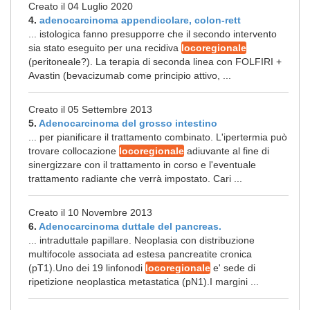
Creato il 04 Luglio 2020
4.
adenocarcinoma appendicolare, colon-rett
... istologica fanno presupporre che il secondo intervento
sia stato eseguito per una recidiva
locoregionale
(peritoneale?). La terapia di seconda linea con FOLFIRI +
Avastin (bevacizumab come principio attivo, ...
Creato il 05 Settembre 2013
5.
Adenocarcinoma del grosso intestino
... per pianificare il trattamento combinato. L'ipertermia può
trovare collocazione
locoregionale
adiuvante al fine di
sinergizzare con il trattamento in corso e l'eventuale
trattamento radiante che verrà impostato. Cari ...
Creato il 10 Novembre 2013
6.
Adenocarcinoma duttale del pancreas.
... intraduttale papillare. Neoplasia con distribuzione
multifocole associata ad estesa pancreatite cronica
(pT1).Uno dei 19 linfonodi
locoregionale
e' sede di
ripetizione neoplastica metastatica (pN1).I margini ...