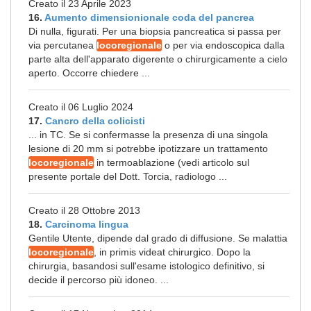
Creato il 23 Aprile 2023
16.
Aumento dimensionionale coda del pancrea
Di nulla, figurati. Per una biopsia pancreatica si passa per
via percutanea
locoregionale
o per via endoscopica dalla
parte alta dell'apparato digerente o chirurgicamente a cielo
aperto. Occorre chiedere ...
Creato il 06 Luglio 2024
17.
Cancro della colicisti
... in TC. Se si confermasse la presenza di una singola
lesione di 20 mm si potrebbe ipotizzare un trattamento
locoregionale
in termoablazione (vedi articolo sul
presente portale del Dott. Torcia, radiologo ...
Creato il 28 Ottobre 2013
18.
Carcinoma lingua
Gentile Utente, dipende dal grado di diffusione. Se malattia
locoregionale
, in primis videat chirurgico. Dopo la
chirurgia, basandosi sull'esame istologico definitivo, si
decide il percorso più idoneo. ...