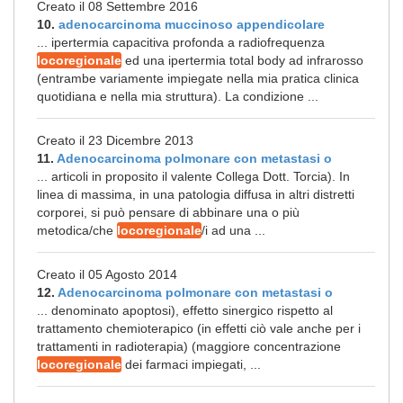
Creato il 08 Settembre 2016
10.
adenocarcinoma muccinoso appendicolare
... ipertermia capacitiva profonda a radiofrequenza
locoregionale
ed una ipertermia total body ad infrarosso
(entrambe variamente impiegate nella mia pratica clinica
quotidiana e nella mia struttura). La condizione ...
Creato il 23 Dicembre 2013
11.
Adenocarcinoma polmonare con metastasi o
... articoli in proposito il valente Collega Dott. Torcia). In
linea di massima, in una patologia diffusa in altri distretti
corporei, si può pensare di abbinare una o più
metodica/che
locoregionale
/i ad una ...
Creato il 05 Agosto 2014
12.
Adenocarcinoma polmonare con metastasi o
... denominato apoptosi), effetto sinergico rispetto al
trattamento chemioterapico (in effetti ciò vale anche per i
trattamenti in radioterapia) (maggiore concentrazione
locoregionale
dei farmaci impiegati, ...