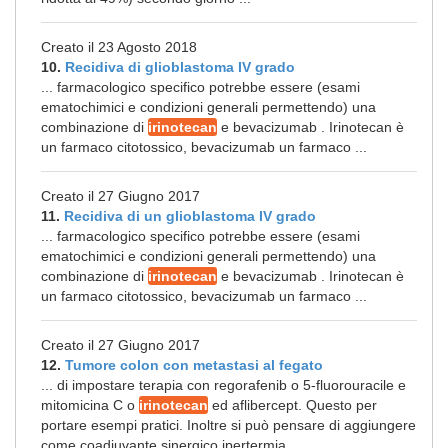
Creato il 23 Agosto 2018
10.
Recidiva di glioblastoma IV grado
... farmacologico specifico potrebbe essere (esami
ematochimici e condizioni generali permettendo) una
combinazione di
irinotecan
e bevacizumab . Irinotecan è
un farmaco citotossico, bevacizumab un farmaco ...
Creato il 27 Giugno 2017
11.
Recidiva di un glioblastoma IV grado
... farmacologico specifico potrebbe essere (esami
ematochimici e condizioni generali permettendo) una
combinazione di
irinotecan
e bevacizumab . Irinotecan è
un farmaco citotossico, bevacizumab un farmaco ...
Creato il 27 Giugno 2017
12.
Tumore colon con metastasi al fegato
... di impostare terapia con regorafenib o 5-fluorouracile e
mitomicina C o
irinotecan
ed aflibercept. Questo per
portare esempi pratici. Inoltre si può pensare di aggiungere
come coadiuvante sinergico ipertermia ...