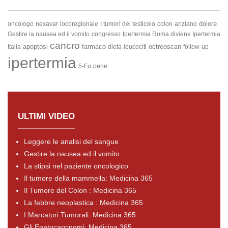
dolore
oncologo
nexavar
locoregionale
I tumori del testicolo
colon
anziano
Gestire la nausea ed il vomito
congresso
Ipertermia Roma diviene Ipertermia
cancro
apoptosi
farmaco
octreoscan
Italia
dieta
leucociti
follow-up
ipertermia
5-Fu
pene
ULTIMI VIDEO
Leggere le analisi del sangue
Gestire la nausea ed il vomito
La stipsi nel paziente oncologico
Il tumore della mammella: Medicina 365
Il Tumore del Colon : Medicina 365
La febbre neoplastica : Medicina 365
I Marcatori Tumorali: Medicina 365
Gli Epatocarcinomi: Medicina 365