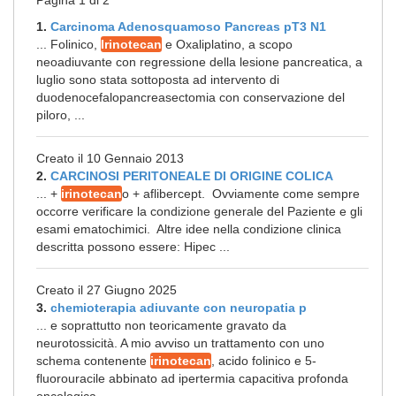
Pagina 1 di 2
1.
Carcinoma Adenosquamoso Pancreas pT3 N1
... Folinico,
Irinotecan
e Oxaliplatino, a scopo
neoadiuvante con regressione della lesione pancreatica, a
luglio sono stata sottoposta ad intervento di
duodenocefalopancreasectomia con conservazione del
piloro, ...
Creato il 10 Gennaio 2013
2.
CARCINOSI PERITONEALE DI ORIGINE COLICA
... +
irinotecan
o + aflibercept. Ovviamente come sempre
occorre verificare la condizione generale del Paziente e gli
esami ematochimici. Altre idee nella condizione clinica
descritta possono essere: Hipec ...
Creato il 27 Giugno 2025
3.
chemioterapia adiuvante con neuropatia p
... e soprattutto non teoricamente gravato da
neurotossicità. A mio avviso un trattamento con uno
schema contenente
irinotecan
, acido folinico e 5-
fluorouracile abbinato ad ipertermia capacitiva profonda