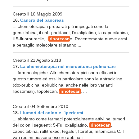
Creato il 16 Maggio 2009
16.
Cancro del pancreas
... chemioterapia i preparati più impiegati sono la
gemcitabina, il nab-paclitaxel, l’oxaliplatino, la capecitabina,
il 5-fluorouracile, l’
irinotecan
o. Recentemente nuove armi
a bersaglio molecolare si stanno ...
Creato il 21 Agosto 2018
17.
La chemioterapia nel microcitoma polmonare
... farmacologiche. Altri chemioterapici sono efficaci in
questo tumore ed essi in particolare sono le antracicline
(doxorubicina, epirubicina, anche nelle loro varianti
liposomiali), topotecan,
irinotecan
, ...
Creato il 04 Settembre 2010
18.
I tumori del colon e l'ipertermi
... abbiamo come farmaci potenzialmente attivi nei tumori
del colon i seguenti: 5-Fu, oxaliplatino,
irinotecan
,
capecitabina, raltitrexed, tegafur, ftorafur, mitomicina C. I
vari regimi possono essere abbinati ...