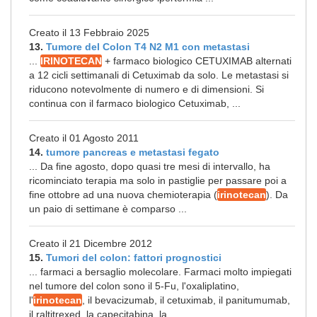
Creato il 13 Febbraio 2025
13.
Tumore del Colon T4 N2 M1 con metastasi
...
IRINOTECAN
+ farmaco biologico CETUXIMAB alternati
a 12 cicli settimanali di Cetuximab da solo. Le metastasi si
riducono notevolmente di numero e di dimensioni. Si
continua con il farmaco biologico Cetuximab, ...
Creato il 01 Agosto 2011
14.
tumore pancreas e metastasi fegato
... Da fine agosto, dopo quasi tre mesi di intervallo, ha
ricominciato terapia ma solo in pastiglie per passare poi a
fine ottobre ad una nuova chemioterapia (
irinotecan
). Da
un paio di settimane è comparso ...
Creato il 21 Dicembre 2012
15.
Tumori del colon: fattori prognostici
... farmaci a bersaglio molecolare. Farmaci molto impiegati
nel tumore del colon sono il 5-Fu, l'oxaliplatino,
l'
irinotecan
, il bevacizumab, il cetuximab, il panitumumab,
il raltitrexed, la capecitabina, la ...