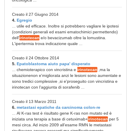
oncologica ...
Creato il 27 Giugno 2014
4.
Egregio
... utile ed efficace. Inoltre si potrebbero vagliare le ipotesi
(condizioni generali ed esami ematochimici permettendo)
dell'
irinotecan
e/o bevacizumab oltre la lomustina.
L'ipertermia trova indicazione quale ...
Creato il 24 Ottobre 2014
5.
Epatoblastoma aiuto papa' disperato
... chemioterapico con vincristina e
irinotecan
,ma la
situazionenon e'migliorata anzi le lesioni sono aumentate e
sono tredici complessive ,si e'proseguito con vincristina e
irinotecan con l'aggiunta di sorafenib ...
Creato il 13 Marzo 2011
6.
metastasi epatiche da carcinoma colon-re
... Al K-ras test è risultato gene K-ras non mutato ed è
iniziata una terapia a base di cetuximab+
irinotecan
per 5
mesi circa. Ad inizio 2009 all’esame RMN le metastasi
risultavano ancora presenti ma significativamente ...