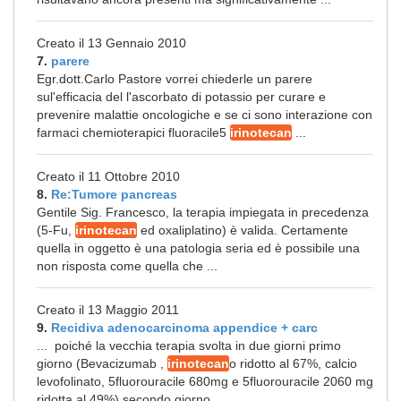
Creato il 13 Gennaio 2010
7.
parere
Egr.dott.Carlo Pastore vorrei chiederle un parere
sul'efficacia del l'ascorbato di potassio per curare e
prevenire malattie oncologiche e se ci sono interazione con
farmaci chemioterapici fluoracile5
irinotecan
...
Creato il 11 Ottobre 2010
8.
Re:Tumore pancreas
Gentile Sig. Francesco, la terapia impiegata in precedenza
(5-Fu,
irinotecan
ed oxaliplatino) è valida. Certamente
quella in oggetto è una patologia seria ed è possibile una
non risposta come quella che ...
Creato il 13 Maggio 2011
9.
Recidiva adenocarcinoma appendice + carc
... poiché la vecchia terapia svolta in due giorni primo
giorno (Bevacizumab ,
irinotecan
o ridotto al 67%, calcio
levofolinato, 5fluorouracile 680mg e 5fluorouracile 2060 mg
ridotta al 49%) secondo giorno ...