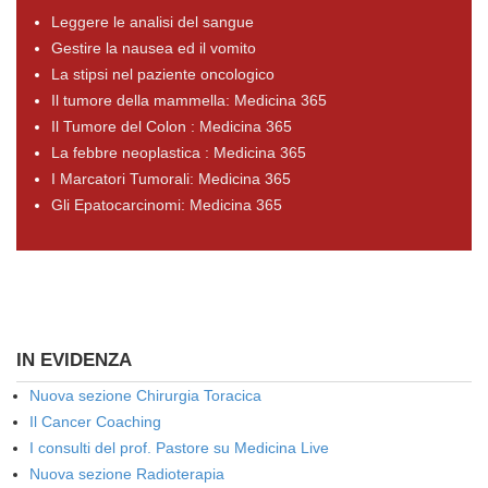
Leggere le analisi del sangue
Gestire la nausea ed il vomito
La stipsi nel paziente oncologico
Il tumore della mammella: Medicina 365
Il Tumore del Colon : Medicina 365
La febbre neoplastica : Medicina 365
I Marcatori Tumorali: Medicina 365
Gli Epatocarcinomi: Medicina 365
IN EVIDENZA
Nuova sezione Chirurgia Toracica
Il Cancer Coaching
I consulti del prof. Pastore su Medicina Live
Nuova sezione Radioterapia