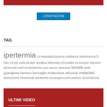
CONVENZIONI
TAG
ipertermia
La metastatizzazione a distanza
actinomicina D
recidiva
Non c'è più nulla da fare
Intervista a Ecoradio su escozul
Sarcomi
tumore
dei tessuti molli ed ipertermia
cura cancro
staminali
pelle
metastasi
guarigione
bersaglio molecolare
farmaco
adiuvante
aberrazione
Nivolumab
ipertermia oncologica carlo pastore
doxorubicina
ULTIMI VIDEO