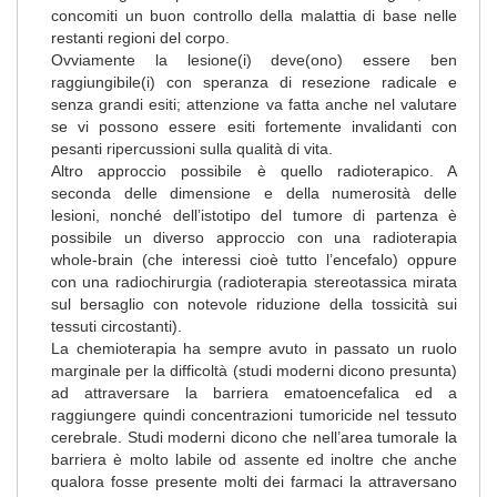
concomiti un buon controllo della malattia di base nelle
restanti regioni del corpo.
Ovviamente la lesione(i) deve(ono) essere ben
raggiungibile(i) con speranza di resezione radicale e
senza grandi esiti; attenzione va fatta anche nel valutare
se vi possono essere esiti fortemente invalidanti con
pesanti ripercussioni sulla qualità di vita.
Altro approccio possibile è quello radioterapico. A
seconda delle dimensione e della numerosità delle
lesioni, nonché dell’istotipo del tumore di partenza è
possibile un diverso approccio con una radioterapia
whole-brain (che interessi cioè tutto l’encefalo) oppure
con una radiochirurgia (radioterapia stereotassica mirata
sul bersaglio con notevole riduzione della tossicità sui
tessuti circostanti).
La chemioterapia ha sempre avuto in passato un ruolo
marginale per la difficoltà (studi moderni dicono presunta)
ad attraversare la barriera ematoencefalica ed a
raggiungere quindi concentrazioni tumoricide nel tessuto
cerebrale. Studi moderni dicono che nell’area tumorale la
barriera è molto labile od assente ed inoltre che anche
qualora fosse presente molti dei farmaci la attraversano