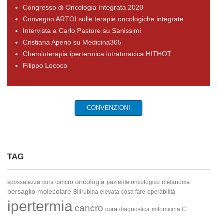
Congresso di Oncologia Integrata 2020
Convegno ARTOI sulle terapie oncologiche integrate
Intervista a Carlo Pastore su Sanissimi
Cristiana Aperio su Medicina365
Chemioterapia ipertermica intratoracica HITHOT
Filippo Lococo
CONVENZIONI
TAG
oncologia
spossatezza
cura cancro
paziente oncologico
melanoma
bersaglio molecolare
Bilirubina elevata
cosa fare
operabilità
ipertermia
cancro
cura
diagnostica
mitomicina C