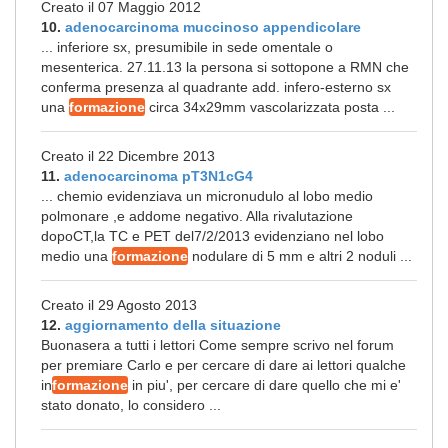
Creato il 07 Maggio 2012
10.
adenocarcinoma muccinoso appendicolare
... inferiore sx, presumibile in sede omentale o
mesenterica. 27.11.13 la persona si sottopone a RMN che
conferma presenza al quadrante add. infero-esterno sx
una
formazione
circa 34x29mm vascolarizzata posta ...
Creato il 22 Dicembre 2013
11.
adenocarcinoma pT3N1cG4
... chemio evidenziava un micronudulo al lobo medio
polmonare ,e addome negativo. Alla rivalutazione
dopoCT,la TC e PET del7/2/2013 evidenziano nel lobo
medio una
formazione
nodulare di 5 mm e altri 2 noduli ...
Creato il 29 Agosto 2013
12.
aggiornamento della situazione
Buonasera a tutti i lettori Come sempre scrivo nel forum
per premiare Carlo e per cercare di dare ai lettori qualche
in
formazione
in piu', per cercare di dare quello che mi e'
stato donato, lo considero ...