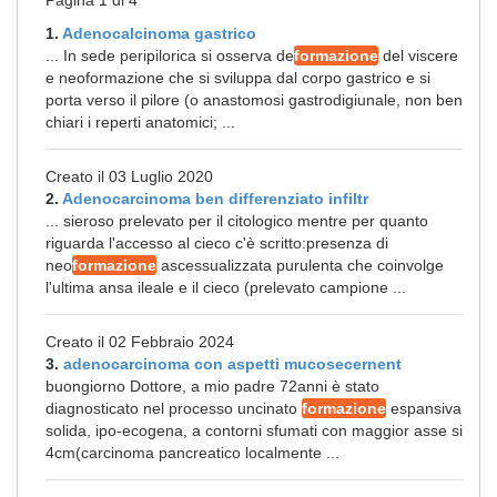
Pagina 1 di 4
1.
Adenocalcinoma gastrico
... In sede peripilorica si osserva de
formazione
del viscere
e neoformazione che si sviluppa dal corpo gastrico e si
porta verso il pilore (o anastomosi gastrodigiunale, non ben
chiari i reperti anatomici; ...
Creato il 03 Luglio 2020
2.
Adenocarcinoma ben differenziato infiltr
... sieroso prelevato per il citologico mentre per quanto
riguarda l'accesso al cieco c'è scritto:presenza di
neo
formazione
ascessualizzata purulenta che coinvolge
l'ultima ansa ileale e il cieco (prelevato campione ...
Creato il 02 Febbraio 2024
3.
adenocarcinoma con aspetti mucosecernent
buongiorno Dottore, a mio padre 72anni è stato
diagnosticato nel processo uncinato
formazione
espansiva
solida, ipo-ecogena, a contorni sfumati con maggior asse si
4cm(carcinoma pancreatico localmente ...