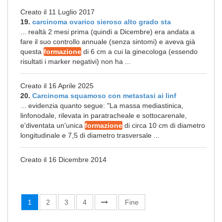
Creato il 11 Luglio 2017
19.
carcinoma ovarico sieroso alto grado sta
... realtà 2 mesi prima (quindi a Dicembre) era andata a
fare il suo controllo annuale (senza sintomi) e aveva già
questa
formazione
di 6 cm a cui la ginecologa (essendo
risultati i marker negativi) non ha ...
Creato il 16 Aprile 2025
20.
Carcinoma squamoso con metastasi ai linf
... evidenzia quanto segue: "La massa mediastinica,
linfonodale, rilevata in paratracheale e sottocarenale,
e'diventata un'unica
formazione
di circa 10 cm di diametro
longitudinale e 7,5 di diametro trasversale ...
Creato il 16 Dicembre 2014
1
2
3
4
Fine