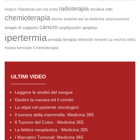
radioterapia
recidiva
respiro
Topotecan per via orale
retto
chemioterapia
donna
Insieme per la medicina
assicurazione
cancro
terapie di supporto
apoptosi
pegfilgrastim
ipertermia
terapia
prostata
linfonodi
remumi
La necrosi nella
massa tumorale
Chemioterapia
ULTIMI VIDEO
Leggere le analisi del sangue
Gestire la nausea ed il vomito
La stipsi nel paziente oncologico
Il tumore della mammella: Medicina 365
Il Tumore del Colon : Medicina 365
La febbre neoplastica : Medicina 365
I Marcatori Tumorali: Medicina 365