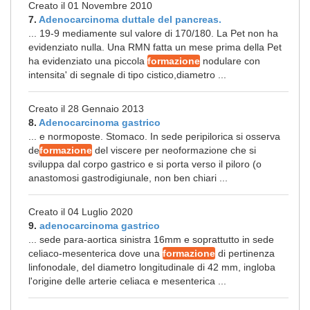
Creato il 01 Novembre 2010
7.
Adenocarcinoma duttale del pancreas.
... 19-9 mediamente sul valore di 170/180. La Pet non ha
evidenziato nulla. Una RMN fatta un mese prima della Pet
ha evidenziato una piccola
formazione
nodulare con
intensita' di segnale di tipo cistico,diametro ...
Creato il 28 Gennaio 2013
8.
Adenocarcinoma gastrico
... e normoposte. Stomaco. In sede peripilorica si osserva
de
formazione
del viscere per neoformazione che si
sviluppa dal corpo gastrico e si porta verso il piloro (o
anastomosi gastrodigiunale, non ben chiari ...
Creato il 04 Luglio 2020
9.
adenocarcinoma gastrico
... sede para-aortica sinistra 16mm e soprattutto in sede
celiaco-mesenterica dove una
formazione
di pertinenza
linfonodale, del diametro longitudinale di 42 mm, ingloba
l'origine delle arterie celiaca e mesenterica ...