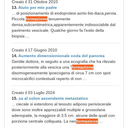
Creato il 31 Ottobre 2010
13.
Aiuto per mio padre
... di posizionamento di endoprotesi aorto-bis-iliaca,pervia.
Piccola
formazione
tenuemente
densa,subcentimetrica,apparentemente indissociabile dal
pavimento vescicale. Qualche giorno fa l'esito della
biopsia ...
Creato il 17 Giugno 2010
14.
Aumento dimensionionale coda del pancrea
Gentile dottore, in seguito a una ecografia che ha rilevato
posteriormente alla vescica una "
formazione
disomogeneamente ipoecogena di circa 7 cm con spot
microcalcifici contestuali reperto di non ...
Creato il 03 Luglio 2024
15.
ca al colon ascendente metastatico
... ciecale si estendono al tessuto adiposo periviscerale
dove sono inoltre apprezzabili multiple e grossolane
adenopatie, la maggiore di 3.5 cm. alcune delle quali con
porzione centrale colliquata. La neo
formazione
...