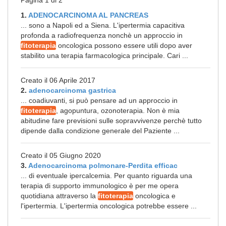
Pagina 1 di 2
1.
ADENOCARCINOMA AL PANCREAS
... sono a Napoli ed a Siena. L'ipertermia capacitiva
profonda a radiofrequenza nonchè un approccio in
fitoterapia
oncologica possono essere utili dopo aver
stabilito una terapia farmacologica principale. Cari ...
Creato il 06 Aprile 2017
2.
adenocarcinoma gastrica
... coadiuvanti, si può pensare ad un approccio in
fitoterapia
, agopuntura, ozonoterapia. Non è mia
abitudine fare previsioni sulle sopravvivenze perchè tutto
dipende dalla condizione generale del Paziente ...
Creato il 05 Giugno 2020
3.
Adenocarcinoma polmonare-Perdita efficac
... di eventuale ipercalcemia. Per quanto riguarda una
terapia di supporto immunologico è per me opera
quotidiana attraverso la
fitoterapia
oncologica e
l'ipertermia. L'ipertermia oncologica potrebbe essere ...