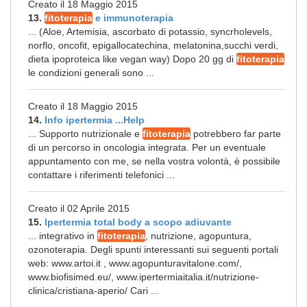
Creato il 18 Maggio 2015
13.
fitoterapia
e immunoterapia
... (Aloe, Artemisia, ascorbato di potassio, syncrholevels,
norflo, oncofit, epigallocatechina, melatonina,succhi verdi,
dieta ipoproteica like vegan way) Dopo 20 gg di
fitoterapia
le condizioni generali sono ...
Creato il 18 Maggio 2015
14.
Info ipertermia ...Help
... Supporto nutrizionale e
fitoterapia
potrebbero far parte
di un percorso in oncologia integrata. Per un eventuale
appuntamento con me, se nella vostra volontà, è possibile
contattare i riferimenti telefonici ...
Creato il 02 Aprile 2015
15.
Ipertermia total body a scopo adiuvante
... integrativo in
fitoterapia
, nutrizione, agopuntura,
ozonoterapia. Degli spunti interessanti sui seguenti portali
web: www.artoi.it , www.agopunturavitalone.com/,
www.biofisimed.eu/, www.ipertermiaitalia.it/nutrizione-
clinica/cristiana-aperio/ Cari ...