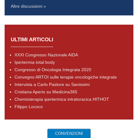
Altre discussioni »
ULTIMI ARTICOLI
XXXI Congresso Nazionale AIDA
Ipertermia total body
Congresso di Oncologia Integrata 2020
Convegno ARTOI sulle terapie oncologiche integrate
Intervista a Carlo Pastore su Sanissimi
Cristiana Aperio su Medicina365
Chemioterapia ipertermica intratoracica HITHOT
Filippo Lococo
CONVENZIONI