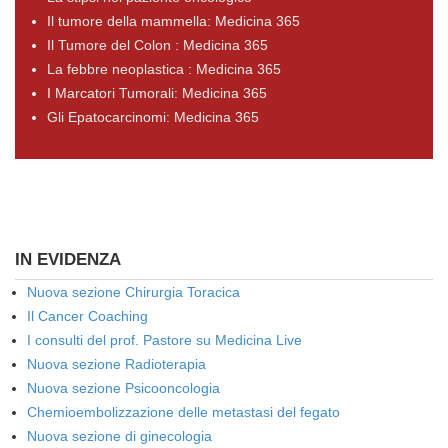
Il tumore della mammella: Medicina 365
Il Tumore del Colon : Medicina 365
La febbre neoplastica : Medicina 365
I Marcatori Tumorali: Medicina 365
Gli Epatocarcinomi: Medicina 365
IN EVIDENZA
Nuova sezione Chirurgia Toracica
Il Cancer Coaching
I consulti del prof. Pastore su Medicina Live
Nuova sezione Radioterapia
Nuova sezione Psicooncologia
Chemioembolizzazione delle metastasi del fegato
Nuova sezione di ginecologia