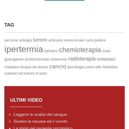
TAG
tumore
sarcoma
artralgia
anticorpo monoclonale
carlo pastore
ipertermia
chemioterapia
farmaco
ovaio
radioterapia
metastasi
guarigione
pembrolizumab
melanoma
cancro
psicologia
cisplatino
terapia del dolore
colon retto
Metastasi
cutanee nel tumore al seno
ULTIMI VIDEO
Leggere le analisi del sangue
Gestire la nausea ed il vomito
La stipsi nel paziente oncologico