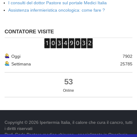
I consulti del dottor Pastore sul portale Medici Italia
Assistenza infermieristica oncologica: come fare ?
CONTATORE VISITE
Oggi
7902
Settimana
25785
53
Online
Copyright © 2026 Ipertermia Italia, il calore che cura il cancro, tutti
i diritti riservati
Prof. Carlo Pastore medico chirurgo , specializzato in Oncologia.