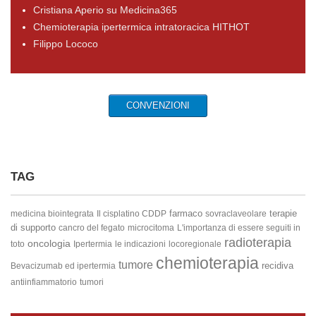
Cristiana Aperio su Medicina365
Chemioterapia ipertermica intratoracica HITHOT
Filippo Lococo
CONVENZIONI
TAG
farmaco
terapie
medicina biointegrata
Il cisplatino
CDDP
sovraclaveolare
di supporto
cancro del fegato
microcitoma
L'importanza di essere seguiti in
radioterapia
oncologia
toto
Ipertermia
le indicazioni
locoregionale
chemioterapia
tumore
recidiva
Bevacizumab ed ipertermia
antiinfiammatorio
tumori