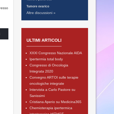
Tumore ovarico
gresso
Altre discussioni »
i
ULTIMI ARTICOLI
XXXI Congresso Nazionale AIDA
Ipertermia total body
Congresso di Oncologia
Integrata 2020
Convegno ARTOI sulle terapie
oncologiche integrate
Intervista a Carlo Pastore su
Sanissimi
Cristiana Aperio su Medicina365
Chemioterapia ipertermica