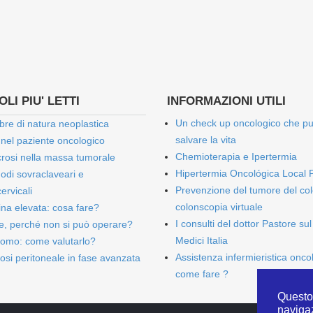
LI PIU' LETTI
INFORMAZIONI UTILI
Un check up oncologico che p
bre di natura neoplastica
salvare la vita
 nel paziente oncologico
Chemioterapia e Ipertermia
rosi nella massa tumorale
Hipertermia Oncológica Local 
onodi sovraclaveari e
Prevenzione del tumore del col
ervicali
colonscopia virtuale
bina elevata: cosa fare?
I consulti del dottor Pastore sul
e, perché non si può operare?
Medici Italia
omo: come valutarlo?
Assistenza infermieristica onco
osi peritoneale in fase avanzata
come fare ?
Questo 
naviga