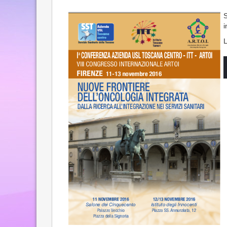
S
i
L