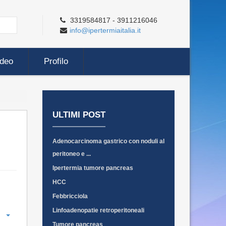
3319584817 - 3911216046
info@ipertermiaitalia.it
ideo
Profilo
ULTIMI POST
Adenocarcinoma gastrico con noduli al
peritoneo e ...
Ipertermia tumore pancreas
HCC
Febbricciola
Linfoadenopatie retroperitoneali
Tumore pancreas