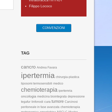
intratoracica HITHOT
Filippo Lococo
CONVENZIONI
TAG
cancro
Andrea Favara
ipertermia
chirurgia-plastica
liposomi termosensibili
medico
chemioterapia
ipertemria
oncologia
medicina biointegrata
depressione
tumore
cura
tegafur
linfonodi
Carcinosi
peritoneale in fase avanzata
chemioterapia