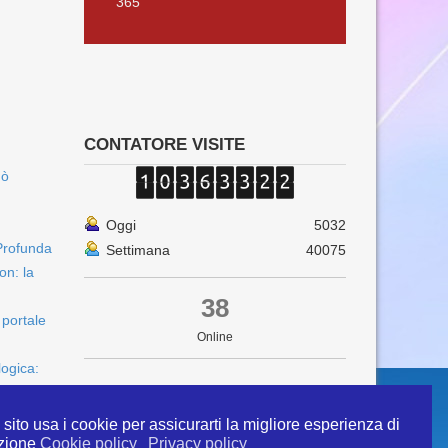
365
CONTATORE VISITE
uò
Oggi
5032
Profunda
Settimana
40075
on: la
38
 portale
Online
logica:
sito usa i cookie per assicurarti la migliore esperienza di
zione
Cookie policy
Privacy policy