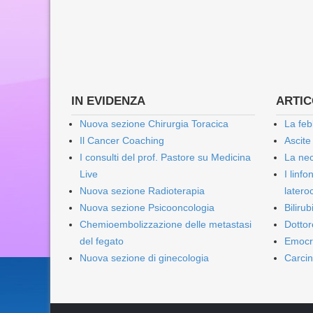
IN EVIDENZA
ARTICO
Nuova sezione Chirurgia Toracica
La feb
Il Cancer Coaching
Ascite
I consulti del prof. Pastore su Medicina
La nec
Live
I linf
Nuova sezione Radioterapia
lateroc
Nuova sezione Psicooncologia
Biliru
Chemioembolizzazione delle metastasi
Dottor
del fegato
Emocr
Nuova sezione di ginecologia
Carcin