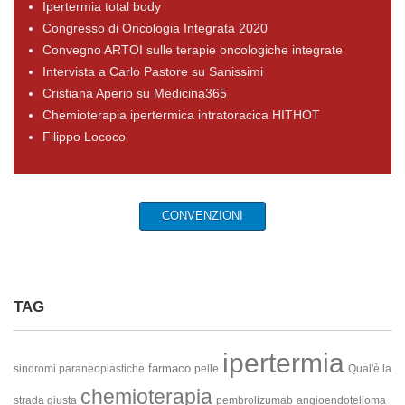
Ipertermia total body
Congresso di Oncologia Integrata 2020
Convegno ARTOI sulle terapie oncologiche integrate
Intervista a Carlo Pastore su Sanissimi
Cristiana Aperio su Medicina365
Chemioterapia ipertermica intratoracica HITHOT
Filippo Lococo
CONVENZIONI
TAG
ipertermia
farmaco
sindromi paraneoplastiche
pelle
Qual'è la
chemioterapia
strada giusta
pembrolizumab
angioendotelioma