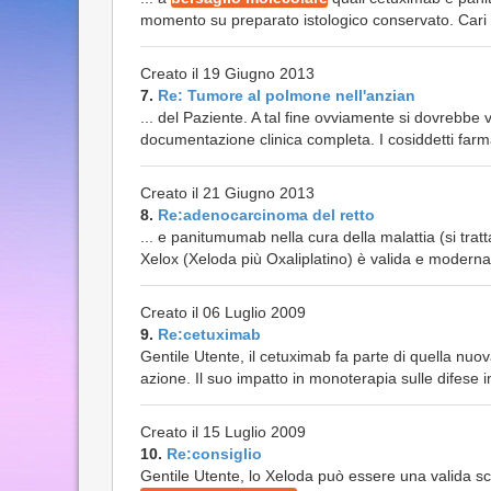
momento su preparato istologico conservato. Cari s
Creato il 19 Giugno 2013
7.
Re: Tumore al polmone nell'anzian
... del Paziente. A tal fine ovviamente si dovrebbe v
documentazione clinica completa. I cosiddetti far
Creato il 21 Giugno 2013
8.
Re:adenocarcinoma del retto
... e panitumumab nella cura della malattia (si trat
Xelox (Xeloda più Oxaliplatino) è valida e moderna. u
Creato il 06 Luglio 2009
9.
Re:cetuximab
Gentile Utente, il cetuximab fa parte di quella nuo
azione. Il suo impatto in monoterapia sulle difese 
Creato il 15 Luglio 2009
10.
Re:consiglio
Gentile Utente, lo Xeloda può essere una valida sc