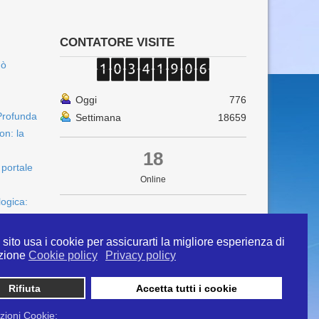
CONTATORE VISITE
uò
Oggi
776
Profunda
Settimana
18659
on: la
18
 portale
Online
logica:
sito usa i cookie per assicurarti la migliore esperienza di
zione
Cookie policy
Privacy policy
Rifiuta
Accetta tutti i cookie
 info@ipertermiaitalia.it tel. 331/9584817 . Il
ito è diramato nel rispetto delle Linee Guida contenute
zioni Cookie: