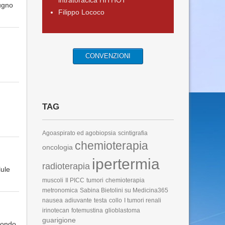
intratoracica HITHOT
iugno
Filippo Lococo
CONVENZIONI
TAG
Agoaspirato ed agobiopsia
scintigrafia
chemioterapia
oncologia
ipertermia
radioterapia
lule
muscoli
Il PICC
tumori
chemioterapia
metronomica
Sabina Bietolini su Medicina365
nausea
adiuvante
testa
collo
I tumori renali
irinotecan
fotemustina
glioblastoma
guarigione
condo