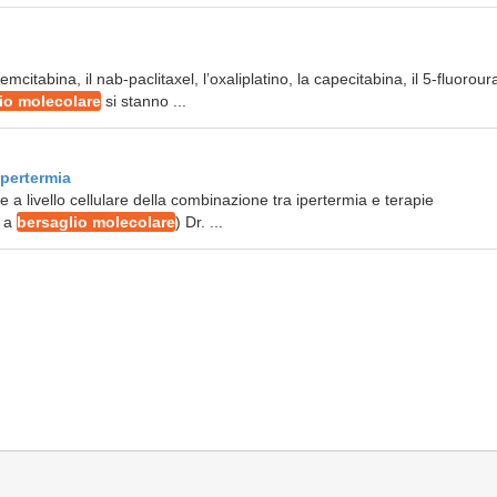
mcitabina, il nab-paclitaxel, l’oxaliplatino, la capecitabina, il 5-fluoroura
io molecolare
si stanno ...
pertermia
 a livello cellulare della combinazione tra ipertermia e terapie
e a
bersaglio molecolare
) Dr. ...