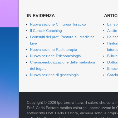
IN EVIDENZA
ARTICO
Nuova sezione Chirurgia Toracica
La feb
Il Cancer Coaching
Ascite
I consulti del prof. Pastore su Medicina
La nec
Live
I linf
Nuova sezione Radioterapia
lateroc
Nuova sezione Psicooncologia
Biliru
Chemioembolizzazione delle metastasi
Dottor
del fegato
Emocr
Nuova sezione di ginecologia
Carcin
Copyright © 2026 Ipertermia Italia, il calore che cura il can
Prof. Carlo Pastore medico chirurgo , specializzato in 
sottoscritto Dott. Carlo Pastore, dichiara sotto la pro