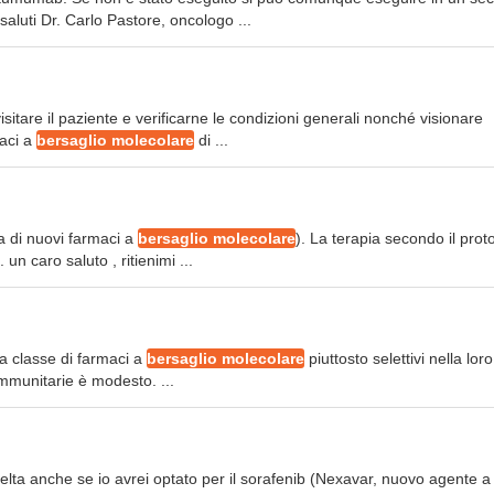
aluti Dr. Carlo Pastore, oncologo ...
isitare il paziente e verificarne le condizioni generali nonché visionare
maci a
bersaglio molecolare
di ...
ta di nuovi farmaci a
bersaglio molecolare
). La terapia secondo il prot
n caro saluto , ritienimi ...
va classe di farmaci a
bersaglio molecolare
piuttosto selettivi nella loro
immunitarie è modesto. ...
elta anche se io avrei optato per il sorafenib (Nexavar, nuovo agente a