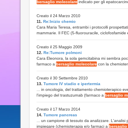
bersaglio molecolare
indicato per gli epatocarcin
Creato il 24 Marzo 2010
11.
Re:Inizio chemio
Cara Maria Teresa, entrambi i protocolli prospetta
mammarie. Il FEC (5-fluorouracile, ciclofosfamide ed
Creato il 25 Maggio 2009
12.
Re:Tumore polmoni
Cara Eleonora, la sola gemcitabina mi sembra poch
farmaco a
bersaglio molecolare
con la chemiotera
Creato il 30 Settembre 2010
13.
Tumore IV stadio e ipertermia
... in oncologia, del trattamento chemioterapico e
l'impiego del trastuzumab (farmaco a
bersaglio m
Creato il 17 Marzo 2014
14.
Tumore pancreas
... un campione di tessuto da analizzare. L'analisi
impiegare (chemioterapia e/o farmaci a
bersaglio