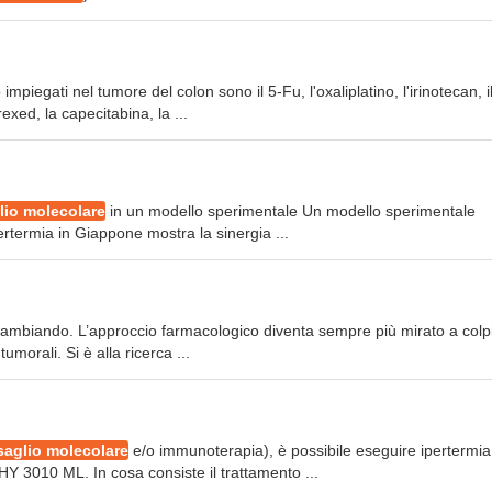
impiegati nel tumore del colon sono il 5-Fu, l'oxaliplatino, l'irinotecan, i
exed, la capecitabina, la ...
lio molecolare
in un modello sperimentale Un modello sperimentale
rtermia in Giappone mostra la sinergia ...
cambiando. L’approccio farmacologico diventa sempre più mirato a colp
morali. Si è alla ricerca ...
saglio molecolare
e/o immunoterapia), è possibile eseguire ipertermia
 3010 ML. In cosa consiste il trattamento ...