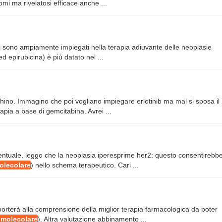
omi ma rivelatosi efficace anche ...
ti sono ampiamente impiegati nella terapia adiuvante delle neoplasie
 epirubicina) è più datato nel ...
ino. Immagino che poi vogliano impiegare erlotinib ma mal si sposa il
pia a base di gemcitabina. Avrei ...
ventuale, leggo che la neoplasia iperesprime her2: questo consentirebb
olecolare
) nello schema terapeutico. Cari ...
 porterà alla comprensione della miglior terapia farmacologica da poter
 molecolare
). Altra valutazione abbinamento ...