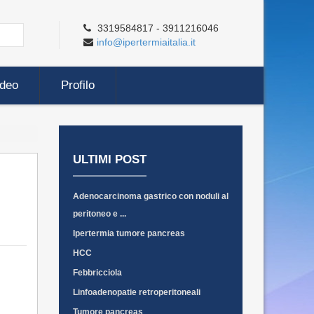
3319584817 - 3911216046
info@ipertermiaitalia.it
ideo
Profilo
ULTIMI POST
Adenocarcinoma gastrico con noduli al
peritoneo e ...
Ipertermia tumore pancreas
HCC
Febbricciola
Linfoadenopatie retroperitoneali
Tumore pancreas