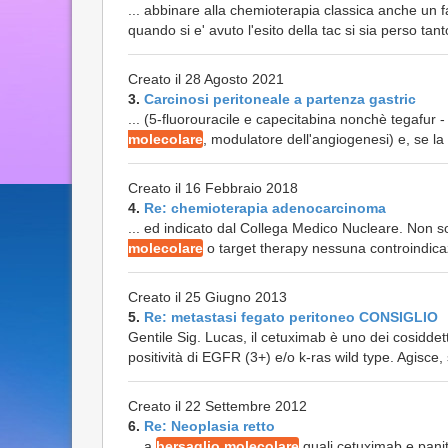
... abbinare alla chemioterapia classica anche un
quando si e' avuto l'esito della tac si sia perso tan
Creato il 28 Agosto 2021
3.
Carcinosi peritoneale a partenza gastric
... (5-fluorouracile e capecitabina nonchè tegafur
molecolare
, modulatore dell'angiogenesi) e, se la
Creato il 16 Febbraio 2018
4.
Re: chemioterapia adenocarcinoma
... ed indicato dal Collega Medico Nucleare. Non so
molecolare
o target therapy nessuna controindicazi
Creato il 25 Giugno 2013
5.
Re: metastasi fegato peritoneo CONSIGLIO
Gentile Sig. Lucas, il cetuximab è uno dei cosiddet
positività di EGFR (3+) e/o k-ras wild type. Agisce, s
Creato il 22 Settembre 2012
6.
Re: Neoplasia retto
... a
bersaglio molecolare
quali cetuximab e pani