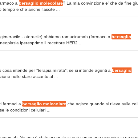
 farmaco a
bersaglio molecolare
? La mia convinzione e' che da fine g
to tempo e che anche l'ascite ...
 - gimeracile - oteracile) abbiamo ramucirumab (farmaco a
bersaglio
 neoplasia iperesprime il recettore HER2 ...
 cosa intende per "terapia mirata"; se si intende agenti a
bersaglio
one nello stare accanto al ...
ti farmaci a
bersaglio molecolare
che agisce quando si rileva sulle cel
e le condizioni cellulari ...
tumumab. Se non è stato eseguito si può comunque eseguire in un se