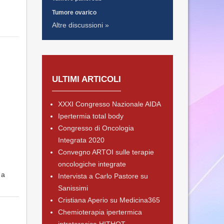
Tumore ovarico
Altre discussioni »
ULTIMI ARTICOLI
XXXI Congresso Nazionale AIDA
Ipertermia total body
Congresso di Oncologia
Integrata 2020
Convegno ARTOI sulle terapie
oncologiche integrate
 a
Intervista a Carlo Pastore su
Sanissimi
Cristiana Aperio su Medicina365
Chemioterapia ipertermica