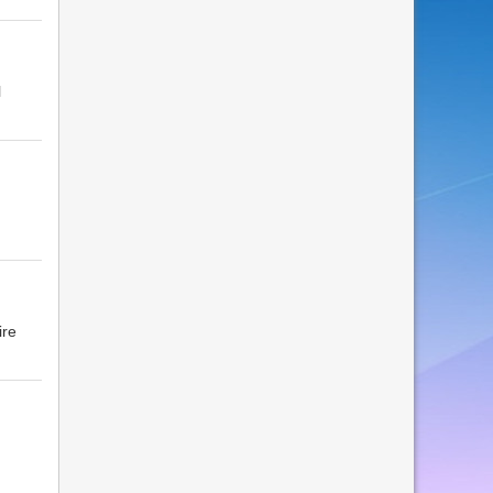
l
ire