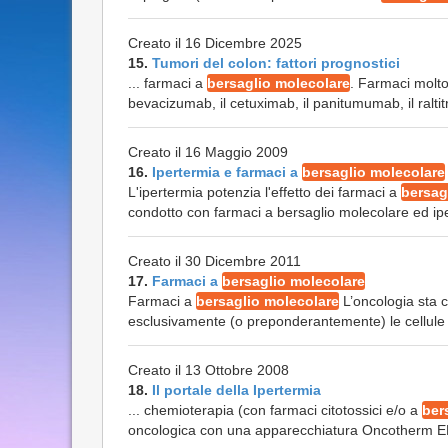
Creato il 16 Dicembre 2025
15.
Tumori del colon: fattori prognostici
... farmaci a
bersaglio molecolare
. Farmaci molto 
bevacizumab, il cetuximab, il panitumumab, il raltitr
Creato il 16 Maggio 2009
16.
Ipertermia e farmaci a
bersaglio molecolare
L'ipertermia potenzia l'effetto dei farmaci a
bersag
condotto con farmaci a bersaglio molecolare ed ipe
Creato il 30 Dicembre 2011
17.
Farmaci a
bersaglio molecolare
Farmaci a
bersaglio molecolare
L’oncologia sta 
esclusivamente (o preponderantemente) le cellule tu
Creato il 13 Ottobre 2008
18.
Il portale della Ipertermia
... chemioterapia (con farmaci citotossici e/o a
ber
oncologica con una apparecchiatura Oncotherm EHY