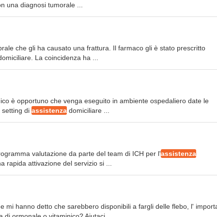
con una diagnosi tumorale ...
brale che gli ha causato una frattura. Il farmaco gli è stato prescritto
omiciliare. La coincidenza ha ...
ronico è opportuno che venga eseguito in ambiente ospedaliero date le
 setting di
assistenza
domiciliare ...
 programma valutazione da parte del team di ICH per l'
assistenza
a rapida attivazione del servizio si ...
e mi hanno detto che sarebbero disponibili a fargli delle flebo, l' import
di ormonale o vitaminico? Aiutaci ...