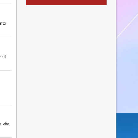
anto
r il
 vita