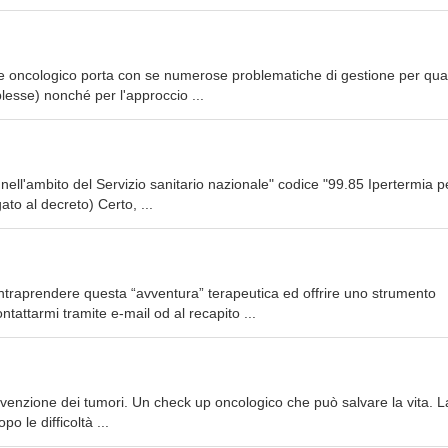
ente oncologico porta con se numerose problematiche di gestione per qu
lesse) nonché per l'approccio ...
nell'ambito del Servizio sanitario nazionale" codice "99.85 Ipertermia pe
to al decreto) Certo, ...
o intraprendere questa “avventura” terapeutica ed offrire uno strumento
tattarmi tramite e-mail od al recapito ...
enzione dei tumori. Un check up oncologico che può salvare la vita. La
o le difficoltà ...