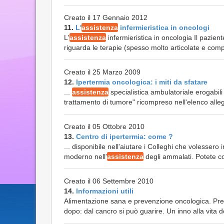
Creato il 17 Gennaio 2012
11.
L'
assistenza
infermieristica in oncologi
L'
assistenza
infermieristica in oncologia Il pazi
riguarda le terapie (spesso molto articolate e comp
Creato il 25 Marzo 2009
12.
Ipertermia oncologica: i miti da sfatare
...
assistenza
specialistica ambulatoriale erogabili 
trattamento di tumore" ricompreso nell'elenco allega
Creato il 05 Ottobre 2010
13.
Centro di ipertermia: come ?
... disponibile nell'aiutare i Colleghi che volesser
moderno nell'
assistenza
degli ammalati. Potete con
Creato il 06 Settembre 2010
14.
Informazioni utili
Alimentazione sana e prevenzione oncologica. Prev
dopo: dal cancro si può guarire. Un inno alla vita dop