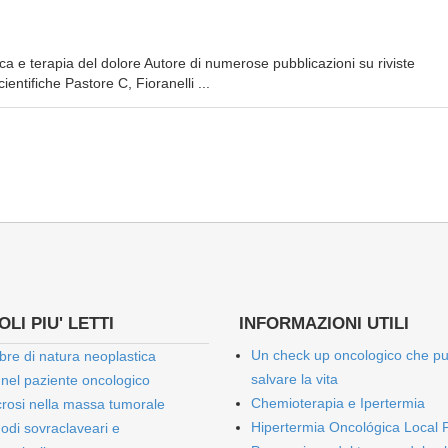
ca e terapia del dolore Autore di numerose pubblicazioni su riviste
entifiche Pastore C, Fioranelli ...
LI PIU' LETTI
INFORMAZIONI UTILI
Un check up oncologico che p
bre di natura neoplastica
salvare la vita
 nel paziente oncologico
Chemioterapia e Ipertermia
rosi nella massa tumorale
Hipertermia Oncológica Local 
onodi sovraclaveari e