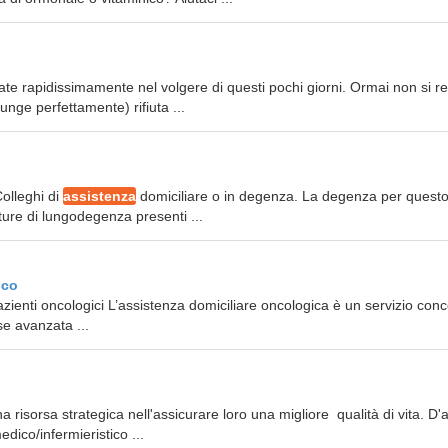
ate rapidissimamente nel volgere di questi pochi giorni. Ormai non si r
unge perfettamente) rifiuta ...
Colleghi di
assistenza
domiciliare o in degenza. La degenza per questo
ture di lungodegenza presenti ...
ico
azienti oncologici L’assistenza domiciliare oncologica è un servizio conc
se avanzata ...
 risorsa strategica nell'assicurare loro una migliore qualità di vita. D'a
dico/infermieristico ...