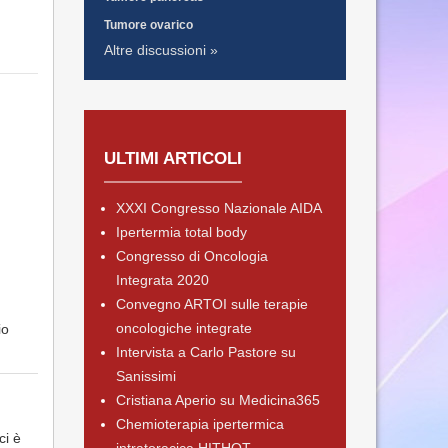
Tumore ovarico
Altre discussioni »
ULTIMI ARTICOLI
XXXI Congresso Nazionale AIDA
Ipertermia total body
Congresso di Oncologia
Integrata 2020
Convegno ARTOI sulle terapie
oncologiche integrate
io
Intervista a Carlo Pastore su
Sanissimi
Cristiana Aperio su Medicina365
Chemioterapia ipertermica
ci è