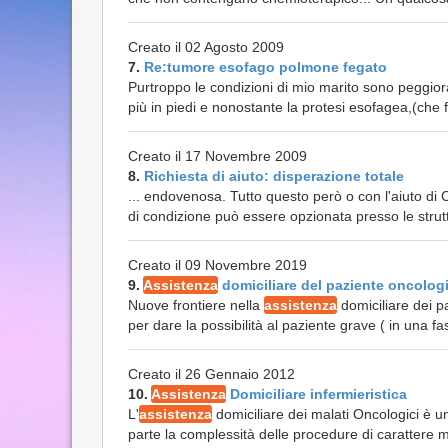
Creato il 02 Agosto 2009
7.
Re:tumore esofago polmone fegato
Purtroppo le condizioni di mio marito sono peggior
più in piedi e nonostante la protesi esofagea,(che f
Creato il 17 Novembre 2009
8.
Richiesta di aiuto: disperazione totale
... endovenosa. Tutto questo però o con l'aiuto di 
di condizione può essere opzionata presso le strut
Creato il 09 Novembre 2019
9.
Assistenza
domiciliare del paziente oncolog
Nuove frontiere nella
assistenza
domiciliare dei p
per dare la possibilità al paziente grave ( in una fa
Creato il 26 Gennaio 2012
10.
Assistenza
Domiciliare infermieristica
L'
assistenza
domiciliare dei malati Oncologici è una
parte la complessità delle procedure di carattere me