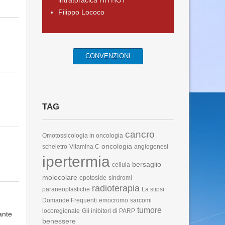
intratoracica HITHOT
Filippo Lococo
CONVENZIONI
TAG
cancro
Omotossicologia in oncologia
oncologia
scheletro
Vitamina C
angiogenesi
ipertermia
bersaglio
cellula
molecolare
epotoside
sindromi
radioterapia
paraneoplastiche
La stipsi
Domande Frequenti
emocromo
sarcomi
tumore
locoregionale
Gli inibitori di PARP
ante
benessere