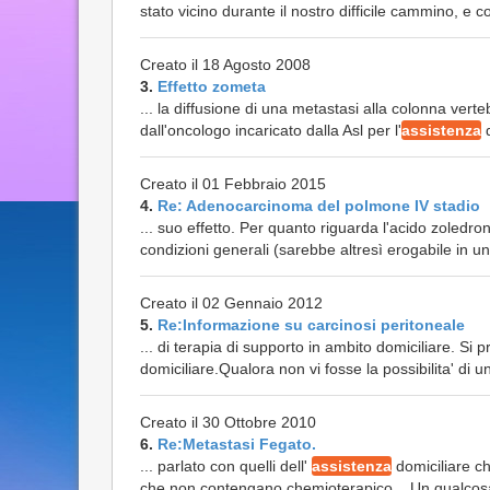
stato vicino durante il nostro difficile cammino, e 
Creato il 18 Agosto 2008
3.
Effetto zometa
... la diffusione di una metastasi alla colonna verte
dall'oncologo incaricato dalla Asl per l'
assistenza
d
Creato il 01 Febbraio 2015
4.
Re: Adenocarcinoma del polmone IV stadio
... suo effetto. Per quanto riguarda l'acido zoled
condizioni generali (sarebbe altresì erogabile in un
Creato il 02 Gennaio 2012
5.
Re:Informazione su carcinosi peritoneale
... di terapia di supporto in ambito domiciliare. Si
domiciliare.Qualora non vi fosse la possibilita' di un
Creato il 30 Ottobre 2010
6.
Re:Metastasi Fegato.
... parlato con quelli dell'
assistenza
domiciliare ch
che non contengano chemioterapico... Un qualcosa 