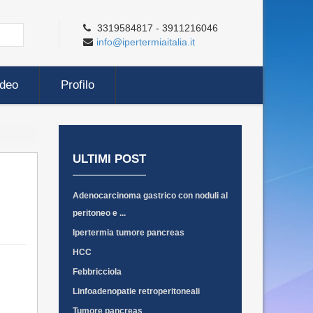
3319584817 - 3911216046
info@ipertermiaitalia.it
ideo
Profilo
ULTIMI POST
Adenocarcinoma gastrico con noduli al
peritoneo e ...
Ipertermia tumore pancreas
HCC
Febbricciola
Linfoadenopatie retroperitoneali
Tumore pancreas