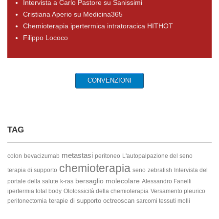
Intervista a Carlo Pastore su Sanissimi
Cristiana Aperio su Medicina365
Chemioterapia ipertermica intratoracica HITHOT
Filippo Lococo
CONVENZIONI
TAG
metastasi
colon
bevacizumab
peritoneo
L'autopalpazione del seno
chemioterapia
terapia di supporto
seno
zebrafish
Intervista del
bersaglio molecolare
portale della salute
k-ras
Alessandro Fanelli
ipertermia total body
Ototossicità della chemioterapia
Versamento pleurico
terapie di supporto
octreoscan
peritonectomia
sarcomi tessuti molli