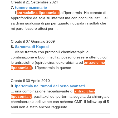
Creato il 21 Settembre 2024
7.
tumore mammario
... l'
antraciclina liposomiale
all'ipertermia. Ho cercato di
approfondire da sola su internet ma con pochi risultati. Lei
sa dirmi qualcosa di più per quanto riguarda i risultati che
mi pare fossero attesi per ...
Creato il 07 Gennaio 2009
8.
Sarcoma di Kaposi
... viene trattata con protocolli chemioterapici di
combinazione e buoni risultati possono essere ottenuti con
le antracicline (epirubicina, doxorubicina ed
antraciclina
liposomiale
). L'ipertermia in queste ...
Creato il 30 Aprile 2010
9.
Ipertermia nei tumori del seno avanzati
... una combinazione neoadiuvante di
antraciclina
liposomiale
, paclitaxel ed ipertermia seguita da chirurgia e
chemioterapia adiuvante con schema CMF. Il follow-up di 5
anni non è stato ancora raggiunto ...