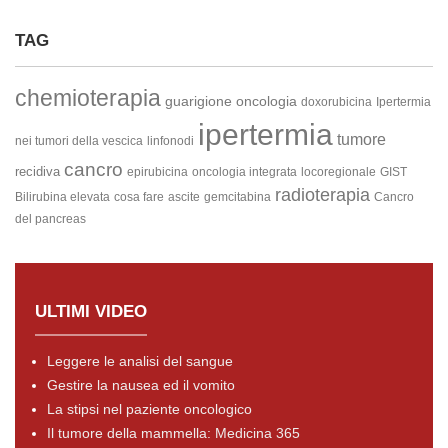
TAG
chemioterapia
guarigione
oncologia
doxorubicina
Ipertermia
ipertermia
tumore
nei tumori della vescica
linfonodi
cancro
recidiva
epirubicina
oncologia integrata
locoregionale
GIST
radioterapia
Bilirubina elevata
cosa fare
ascite
gemcitabina
Cancro
del pancreas
ULTIMI VIDEO
Leggere le analisi del sangue
Gestire la nausea ed il vomito
La stipsi nel paziente oncologico
Il tumore della mammella: Medicina 365