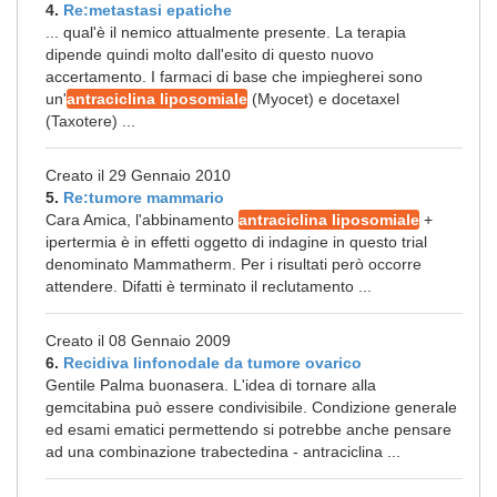
4.
Re:metastasi epatiche
... qual'è il nemico attualmente presente. La terapia
dipende quindi molto dall'esito di questo nuovo
accertamento. I farmaci di base che impiegherei sono
un'
antraciclina liposomiale
(Myocet) e docetaxel
(Taxotere) ...
Creato il 29 Gennaio 2010
5.
Re:tumore mammario
Cara Amica, l'abbinamento
antraciclina liposomiale
+
ipertermia è in effetti oggetto di indagine in questo trial
denominato Mammatherm. Per i risultati però occorre
attendere. Difatti è terminato il reclutamento ...
Creato il 08 Gennaio 2009
6.
Recidiva linfonodale da tumore ovarico
Gentile Palma buonasera. L'idea di tornare alla
gemcitabina può essere condivisibile. Condizione generale
ed esami ematici permettendo si potrebbe anche pensare
ad una combinazione trabectedina - antraciclina ...