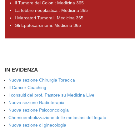
Il Tumore del Colon : Medicina 365
La febbre neoplastica : Medicina 365
I Marcatori Tumorali: Medicina 365
Gli Epatocarcinomi: Medicina 365
IN EVIDENZA
Nuova sezione Chirurgia Toracica
Il Cancer Coaching
I consulti del prof. Pastore su Medicina Live
Nuova sezione Radioterapia
Nuova sezione Psicooncologia
Chemioembolizzazione delle metastasi del fegato
Nuova sezione di ginecologia