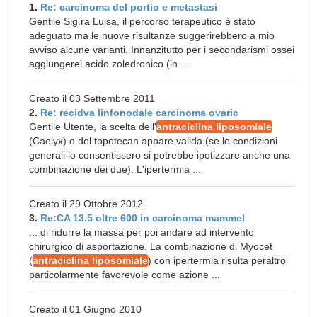
1.
Re: carcinoma del portio e metastasi
Gentile Sig.ra Luisa, il percorso terapeutico è stato
adeguato ma le nuove risultanze suggerirebbero a mio
avviso alcune varianti. Innanzitutto per i secondarismi ossei
aggiungerei acido zoledronico (in ...
Creato il 03 Settembre 2011
2.
Re: recidva linfonodale carcinoma ovaric
Gentile Utente, la scelta dell'
antraciclina liposomiale
(Caelyx) o del topotecan appare valida (se le condizioni
generali lo consentissero si potrebbe ipotizzare anche una
combinazione dei due). L'ipertermia ...
Creato il 29 Ottobre 2012
3.
Re:CA 13.5 oltre 600 in carcinoma mammel
... di ridurre la massa per poi andare ad intervento
chirurgico di asportazione. La combinazione di Myocet
(
antraciclina liposomiale
) con ipertermia risulta peraltro
particolarmente favorevole come azione ...
Creato il 01 Giugno 2010