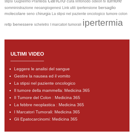
cancro
tumore
cura
stipsi
Guglielmo Pranteda
linfonodo
odeon tv
bersaglio
somministrazione
neoangiogenesi
Link utili
ipertensione
molecolare
chirurgia
seno
La stipsi nel paziente oncologico
tumore colon
ipertermia
benessere
rettp
scheletro
I marcatori tumorali
ULTIMI VIDEO
Leggere le analisi del sangue
Gestire la nausea ed il vomito
La stipsi nel paziente oncologico
Il tumore della mammella: Medicina 365
Il Tumore del Colon : Medicina 365
La febbre neoplastica : Medicina 365
I Marcatori Tumorali: Medicina 365
Gli Epatocarcinomi: Medicina 365