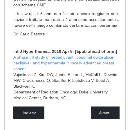
con schema CMF.
Il follow-up di 5 anni non è stato ancora raggiunto nelle
pazienti trattate ma i dati a 4 anni sono assolutamente a
favore dell'impiego combinato dei farmaci con ipertermia
Dr. Carlo Pastore
Int J Hyperthermia. 2010 Apr 8. [Epub ahead of print]
A phase I/II study of neoadjuvant liposomal doxorubicin,
paclitaxel, and hyperthermia in locally advanced breast
cancer
.
Vujaskovic Z, Kim DW, Jones E, Lan L, McCall L, Dewhirst
MW, Craciunescu O, Stauffer P, Liotcheva V, Betof A,
Blackwell K.
Department of Radiation Oncology, Duke University
Medical Center, Durham, NC
Indietro
Avanti