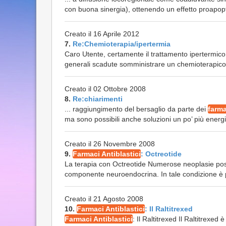
con buona sinergia), ottenendo un effetto proapopt
Creato il 16 Aprile 2012
7.
Re:Chemioterapia/ipertermia
Caro Utente, certamente il trattamento ipertermico 
generali scadute somministrare un chemioterapico a
Creato il 02 Ottobre 2008
8.
Re:chiarimenti
... raggiungimento del bersaglio da parte dei
farma
ma sono possibili anche soluzioni un po’ più energi
Creato il 26 Novembre 2008
9.
Farmaci Antiblastici
: Octreotide
La terapia con Octreotide Numerose neoplasie poss
componente neuroendocrina. In tale condizione è po
Creato il 21 Agosto 2008
10.
Farmaci Antiblastici
: Il Raltitrexed
Farmaci Antiblastici
: Il Raltitrexed Il Raltitrexe