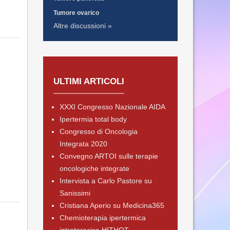
Tumore ovarico
Altre discussioni »
ULTIMI ARTICOLI
XXXI Congresso Nazionale AIDA
Ipertermia total body
Congresso di Oncologia
Integrata 2020
Convegno ARTOI sulle terapie
oncologiche integrate
Intervista a Carlo Pastore su
Sanissimi
Cristiana Aperio su Medicina365
Chemioterapia ipertermica