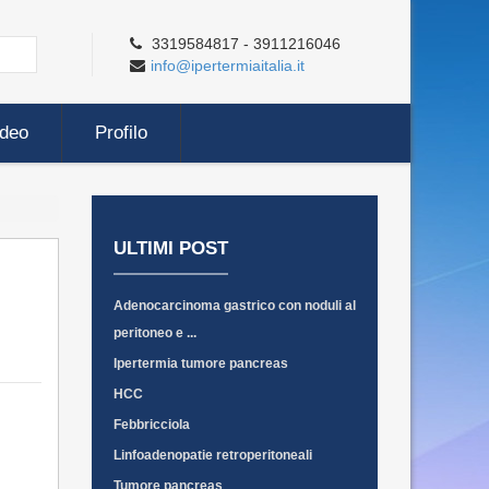
3319584817 - 3911216046
info@ipertermiaitalia.it
ideo
Profilo
ULTIMI POST
Adenocarcinoma gastrico con noduli al
peritoneo e ...
Ipertermia tumore pancreas
HCC
Febbricciola
Linfoadenopatie retroperitoneali
Tumore pancreas