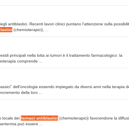
gli antiblastici. Recenti lavori clinici puntano l'attenzione sulla possibili
lastici
(chemioterapici), ...
idi principali nella lotta ai tumori è il trattamento farmacologico: la
mioterapia comprende ...
ssici” dell'oncologia essendo impiegato da diversi anni nella terapia d
ncremento della loro ...
to locale dei
farmaci antiblastici
(chemioterapici) favorendone la diffus
pertermia può essere ...