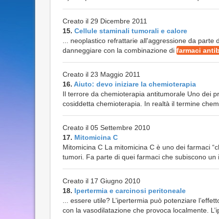
Creato il 29 Dicembre 2011
15.
Cellule staminali tumorali e calore
... neoplastico refrattarie all'aggressione da parte de
danneggiare con la combinazione di
farmaci antib
Creato il 23 Maggio 2011
16.
Aiuto: devo iniziare la chemioterapia
Il terrore da chemioterapia antitumorale Uno dei pres
cosiddetta chemioterapia. In realtà il termine che
Creato il 05 Settembre 2010
17.
Mitomicina C
Mitomicina C La mitomicina C è uno dei farmaci “cla
tumori. Fa parte di quei farmaci che subiscono un i
Creato il 17 Giugno 2010
18.
Ipertermia e carcinosi peritoneale
... essere utile? L’ipertermia può potenziare l’effet
con la vasodilatazione che provoca localmente. L’i