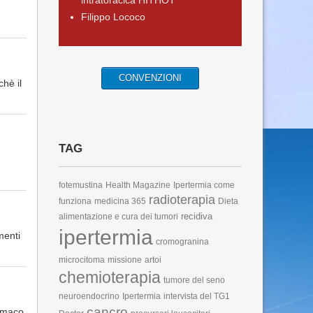
intratoracica HITHOT
Filippo Lococo
CONVENZIONI
chè il
TAG
fotemustina
Health Magazine
Ipertermia come
radioterapia
funziona
medicina 365
Dieta
recidiva
alimentazione e cura dei tumori
ipertermia
menti
cromogranina
microcitoma
missione
artoi
chemioterapia
tumore del seno
neuroendocrino
Ipertermia
intervista del TG1
cancro
armaco