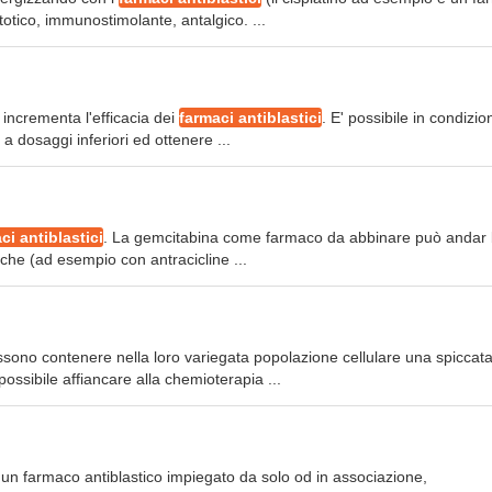
otico, immunostimolante, antalgico. ...
incrementa l'efficacia dei
farmaci antiblastici
. E' possibile in condizio
 dosaggi inferiori ed ottenere ...
ci antiblastici
. La gemcitabina come farmaco da abbinare può andar
che (ad esempio con antracicline ...
ono contenere nella loro variegata popolazione cellulare una spiccat
ssibile affiancare alla chemioterapia ...
d è un farmaco antiblastico impiegato da solo od in associazione,