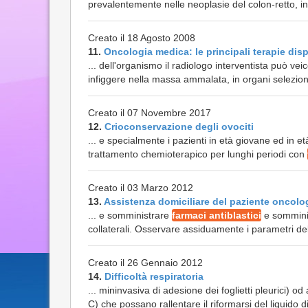
prevalentemente nelle neoplasie del colon-retto, in
Creato il 18 Agosto 2008
11.
Oncologia medica: le principali terapie disp
... dell'organismo il radiologo interventista può vei
infiggere nella massa ammalata, in organi selezion
Creato il 07 Novembre 2017
12.
Crioconservazione degli ovociti
... e specialmente i pazienti in età giovane ed in et
trattamento chemioterapico per lunghi periodi con
Creato il 03 Marzo 2012
13.
Assistenza domiciliare del paziente oncolo
... e somministrare
farmaci antiblastici
e somminist
collaterali. Osservare assiduamente i parametri del 
Creato il 26 Gennaio 2012
14.
Difficoltà respiratoria
... mininvasiva di adesione dei foglietti pleurici) od 
C) che possano rallentare il riformarsi del liquido 