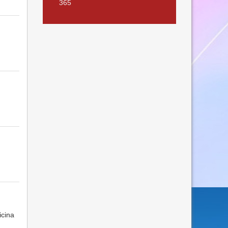
365
icina