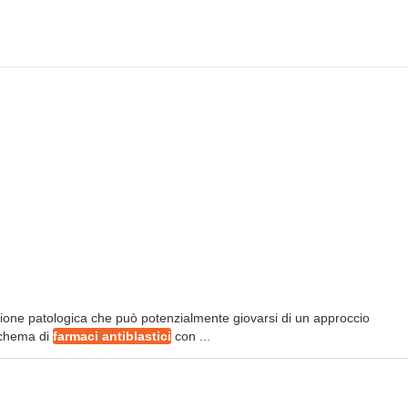
izione patologica che può potenzialmente giovarsi di un approccio
 schema di
farmaci antiblastici
con ...