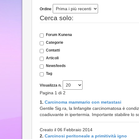
Ordine
Cerca solo:
Forum Kunena
Categorie
Contatti
Articoli
Newsfeeds
Tag
Visualizza n.
Pagina 1 di 2
1.
Carcinoma mammario con metastasi
Gentile Sig.ra, la linfangite carcinomatosa è cond
coadiuvante in ipertermia. Importante stabilire lo
Creato il 06 Febbraio 2014
2.
Carcinosi peritoneale a primitività igno