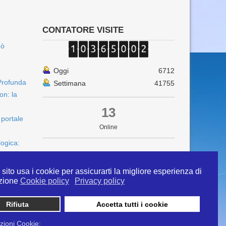
CONTATORE VISITE
uò
Oggi
6712
Profunda
Settimana
41755
on: la
13
 portale
Online
logica:
sito usa i cookie per assicurarti la migliore esperienza di
zione
Cookie policy
Privacy policy
Rifiuta
Accetta tutti i cookie
 info@ipertermiaitalia.it tel. 331/9584817 . Il
ito è diramato nel rispetto delle Linee Guida contenute
zioni Cookie: