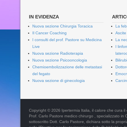
IN EVIDENZA
ARTICO
Nuova sezione Chirurgia Toracica
La feb
Il Cancer Coaching
Ascite
I consulti del prof. Pastore su Medicina
La nec
Live
I linf
Nuova sezione Radioterapia
lateroc
Nuova sezione Psicooncologia
Biliru
Chemioembolizzazione delle metastasi
Dottor
del fegato
Emocr
Nuova sezione di ginecologia
Carcin
Copyright © 2026 Ipertermia Italia, il calore che cura il can
Prof. Carlo Pastore medico chirurgo , specializzato in 
sottoscritto Dott. Carlo Pastore, dichiara sotto la pro