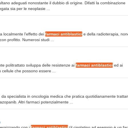
ultano adeguati nonostante il dubbio di origine. Difatti la combinazione
gata sia per le neoplasie ...
ia localmente l'effetto dei
farmaci antiblastici
e della radioterapia, non
on profitto. Numerosi studi ...
ente politrattato sviluppa delle resistenze ai
farmaci antiblastici
ed ai
on cellule che possono essere ...
, da specialista in oncologia medica che pratica quotidianamente tratta
zopanib. Altri farmaci potenzialmente ...
a
nergizzando con i
farmaci antiblastici
(il cisplatino ad esempio è un f