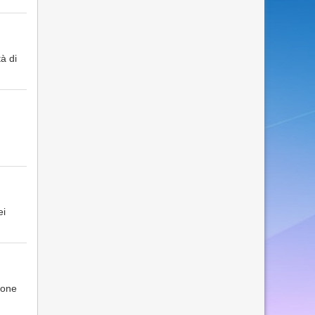
tà di
ei
ione