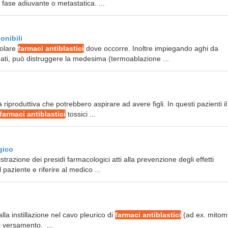
 fase adiuvante o metastatica. ...
onibili
colare
farmaci antiblastici
dove occorre. Inoltre impiegando aghi da
ati, può distruggere la medesima (termoablazione ...
à riproduttiva che potrebbero aspirare ad avere figli. In questi pazienti il
farmaci antiblastici
tossici ...
gico
razione dei presidi farmacologici atti alla prevenzione degli effetti
paziente e riferire al medico ...
alla instillazione nel cavo pleurico di
farmaci antiblastici
(ad ex. mitom
di versamento. ...