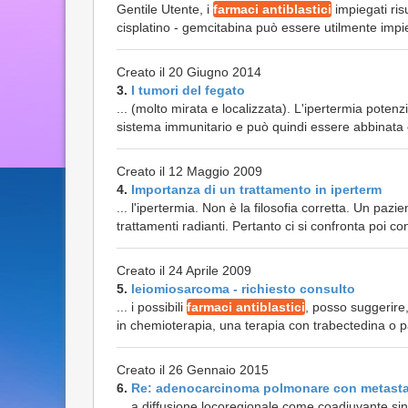
Gentile Utente, i
farmaci antiblastici
impiegati ris
cisplatino - gemcitabina può essere utilmente impie
Creato il 20 Giugno 2014
3.
I tumori del fegato
... (molto mirata e localizzata). L'ipertermia potenz
sistema immunitario e può quindi essere abbinata c
Creato il 12 Maggio 2009
4.
Importanza di un trattamento in iperterm
... l'ipertermia. Non è la filosofia corretta. Un pazi
trattamenti radianti. Pertanto ci si confronta poi c
Creato il 24 Aprile 2009
5.
leiomiosarcoma - richiesto consulto
... i possibili
farmaci antiblastici
, posso suggerire
in chemioterapia, una terapia con trabectedina o pa
Creato il 26 Gennaio 2015
6.
Re: adenocarcinoma polmonare con metast
... a diffusione locoregionale come coadiuvante si