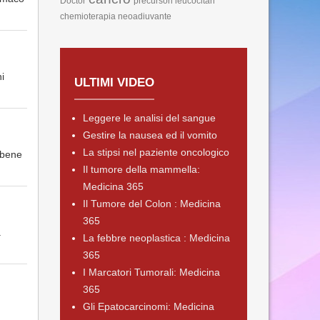
Doctor
precursori leucocitari
chemioterapia neoadiuvante
ni
ULTIMI VIDEO
Leggere le analisi del sangue
Gestire la nausea ed il vomito
La stipsi nel paziente oncologico
 bene
Il tumore della mammella:
Medicina 365
Il Tumore del Colon : Medicina
365
a
La febbre neoplastica : Medicina
365
I Marcatori Tumorali: Medicina
365
Gli Epatocarcinomi: Medicina