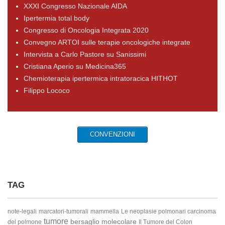
XXXI Congresso Nazionale AIDA
Ipertermia total body
Congresso di Oncologia Integrata 2020
Convegno ARTOI sulle terapie oncologiche integrate
Intervista a Carlo Pastore su Sanissimi
Cristiana Aperio su Medicina365
Chemioterapia ipertermica intratoracica HITHOT
Filippo Lococo
CONVENZIONI
TAG
note-legali
marcatori-tumorali
mammella
Le neoplasie polmonari
carcinoma
tumore
bersaglio molecolare
del polmone
Il Tumore del Colon