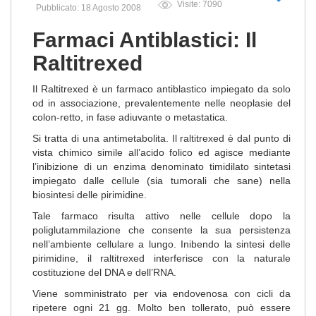
Visite: 7090
Pubblicato: 18 Agosto 2008
Farmaci Antiblastici: Il
Raltitrexed
Il Raltitrexed è un farmaco antiblastico impiegato da solo
od in associazione, prevalentemente nelle neoplasie del
colon-retto, in fase adiuvante o metastatica.
Si tratta di una antimetabolita. Il raltitrexed è dal punto di
vista chimico simile all’acido folico ed agisce mediante
l’inibizione di un enzima denominato timidilato sintetasi
impiegato dalle cellule (sia tumorali che sane) nella
biosintesi delle pirimidine.
Tale farmaco risulta attivo nelle cellule dopo la
poliglutammilazione che consente la sua persistenza
nell’ambiente cellulare a lungo. Inibendo la sintesi delle
pirimidine, il raltitrexed interferisce con la naturale
costituzione del DNA e dell’RNA.
Viene somministrato per via endovenosa con cicli da
ripetere ogni 21 gg. Molto ben tollerato, può essere