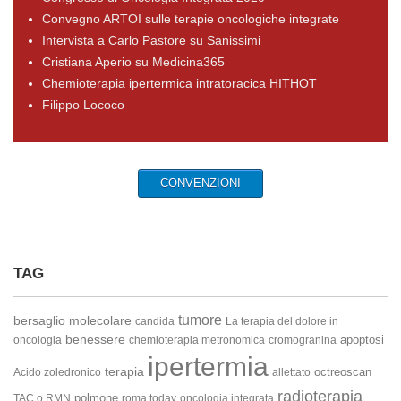
Convegno ARTOI sulle terapie oncologiche integrate
Intervista a Carlo Pastore su Sanissimi
Cristiana Aperio su Medicina365
Chemioterapia ipertermica intratoracica HITHOT
Filippo Lococo
CONVENZIONI
TAG
tumore
bersaglio molecolare
candida
La terapia del dolore in
benessere
apoptosi
oncologia
chemioterapia metronomica
cromogranina
ipertermia
terapia
octreoscan
Acido zoledronico
allettato
radioterapia
polmone
TAC o RMN
roma today
oncologia integrata